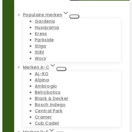
Populaire merken
Gardena
Husqvarna
Kress
Parkside
Stiga
Stihl
Worx
Merken A-C
AL-KO
Alpina
Ambrogio
Belrobotics
Black & Decker
Bosch Indego
Central Park
Cramer
Cub Cadet