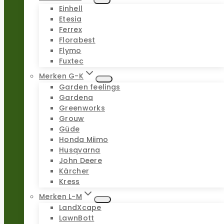
Einhell
Etesia
Ferrex
Florabest
Flymo
Fuxtec
Merken G-K
Garden feelings
Gardena
Greenworks
Grouw
Güde
Honda Miimo
Husqvarna
John Deere
Kärcher
Kress
Merken L-M
LandXcape
LawnBott