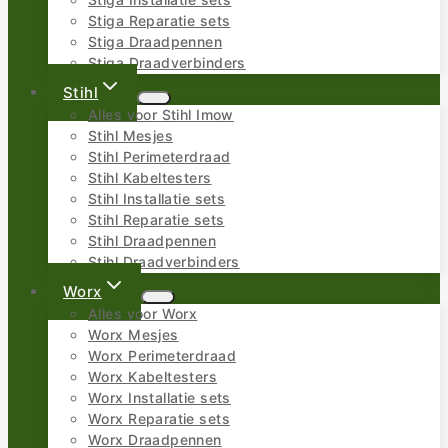
Stiga Installatie sets
Stiga Reparatie sets
Stiga Draadpennen
Stiga Draadverbinders
Stihl
Alles voor Stihl Imow
Stihl Mesjes
Stihl Perimeterdraad
Stihl Kabeltesters
Stihl Installatie sets
Stihl Reparatie sets
Stihl Draadpennen
Stihl Draadverbinders
Worx
Alles voor Worx
Worx Mesjes
Worx Perimeterdraad
Worx Kabeltesters
Worx Installatie sets
Worx Reparatie sets
Worx Draadpennen