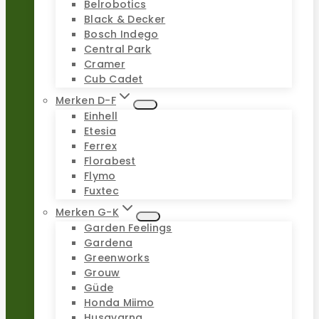
Belrobotics
Black & Decker
Bosch Indego
Central Park
Cramer
Cub Cadet
Merken D-F
Einhell
Etesia
Ferrex
Florabest
Flymo
Fuxtec
Merken G-K
Garden Feelings
Gardena
Greenworks
Grouw
Güde
Honda Miimo
Husqvarna