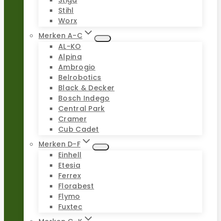
Stiga
Stihl
Worx
Merken A-C
AL-KO
Alpina
Ambrogio
Belrobotics
Black & Decker
Bosch Indego
Central Park
Cramer
Cub Cadet
Merken D-F
Einhell
Etesia
Ferrex
Florabest
Flymo
Fuxtec