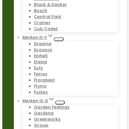
Black & Decker
Bosch
Central Park
Cramer
Cub Cadet
Merken D-F
Dreame
Ecovacs
Einhell
Etesia
Eufy
Ferrex
Florabest
Flymo
Fuxtec
Merken G-K
Garden Feelings
Gardena
Greenworks
Grouw