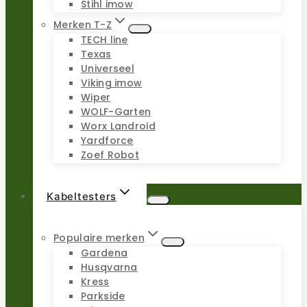
Stihl imow
Merken T-Z
TECH line
Texas
Universeel
Viking imow
Wiper
WOLF-Garten
Worx Landroid
Yardforce
Zoef Robot
Kabeltesters
Populaire merken
Gardena
Husqvarna
Kress
Parkside