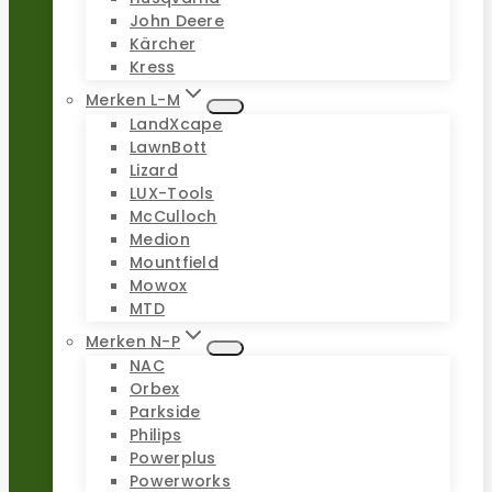
John Deere
Kärcher
Kress
Merken L-M
LandXcape
LawnBott
Lizard
LUX-Tools
McCulloch
Medion
Mountfield
Mowox
MTD
Merken N-P
NAC
Orbex
Parkside
Philips
Powerplus
Powerworks