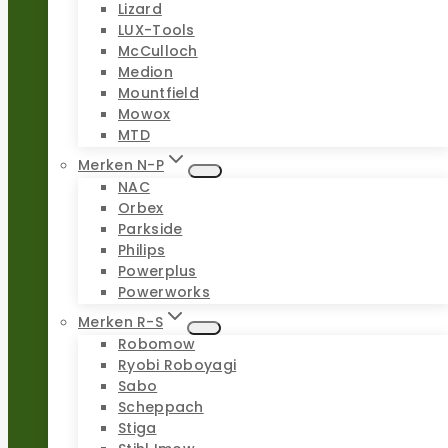
Lizard
LUX-Tools
McCulloch
Medion
Mountfield
Mowox
MTD
Merken N-P
NAC
Orbex
Parkside
Philips
Powerplus
Powerworks
Merken R-S
Robomow
Ryobi Roboyagi
Sabo
Scheppach
Stiga