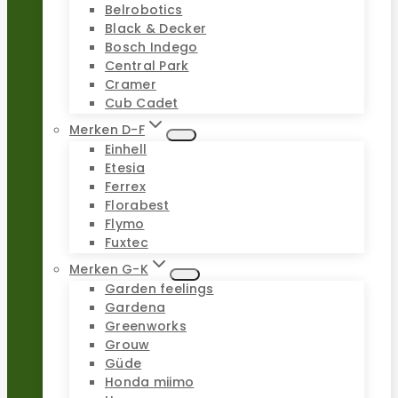
Belrobotics
Black & Decker
Bosch Indego
Central Park
Cramer
Cub Cadet
Merken D-F
Einhell
Etesia
Ferrex
Florabest
Flymo
Fuxtec
Merken G-K
Garden feelings
Gardena
Greenworks
Grouw
Güde
Honda miimo