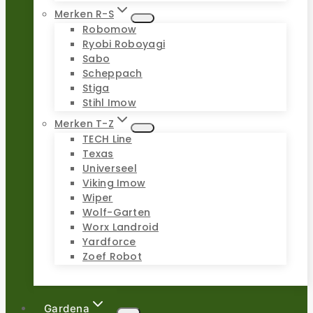
Merken R-S
Robomow
Ryobi Roboyagi
Sabo
Scheppach
Stiga
Stihl Imow
Merken T-Z
TECH Line
Texas
Universeel
Viking Imow
Wiper
Wolf-Garten
Worx Landroid
Yardforce
Zoef Robot
Gardena