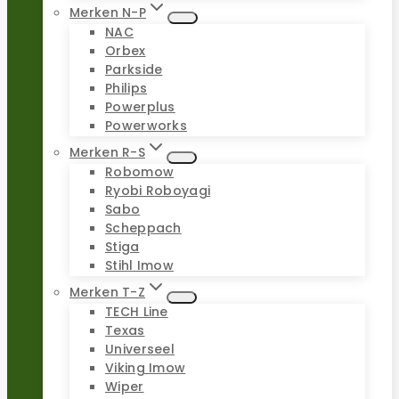
Merken N-P
NAC
Orbex
Parkside
Philips
Powerplus
Powerworks
Merken R-S
Robomow
Ryobi Roboyagi
Sabo
Scheppach
Stiga
Stihl Imow
Merken T-Z
TECH Line
Texas
Universeel
Viking Imow
Wiper