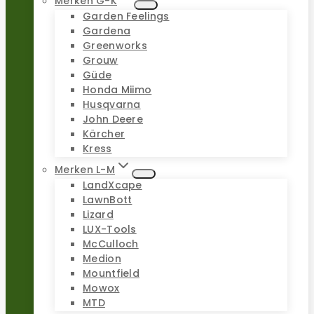
Merken G-K
Garden Feelings
Gardena
Greenworks
Grouw
Güde
Honda Miimo
Husqvarna
John Deere
Kärcher
Kress
Merken L-M
LandXcape
LawnBott
Lizard
LUX-Tools
McCulloch
Medion
Mountfield
Mowox
MTD