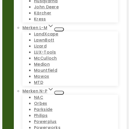
Husqvarna
John Deere
Kärcher
Kress
Merken L-M
LandXcape
LawnBott
Lizard
LUX-Tools
McCulloch
Medion
Mountfield
Mowox
MTD
Merken N-P
NAC
Orbex
Parkside
Philips
Powerplus
Powerworks