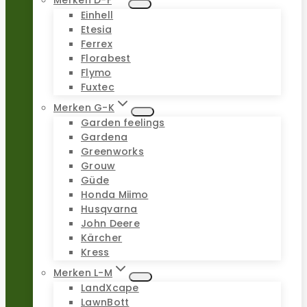
Merken D-F
Einhell
Etesia
Ferrex
Florabest
Flymo
Fuxtec
Merken G-K
Garden feelings
Gardena
Greenworks
Grouw
Güde
Honda Miimo
Husqvarna
John Deere
Kärcher
Kress
Merken L-M
LandXcape
LawnBott