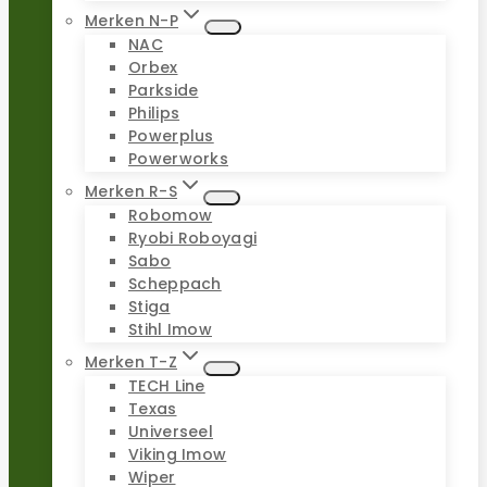
Merken N-P
NAC
Orbex
Parkside
Philips
Powerplus
Powerworks
Merken R-S
Robomow
Ryobi Roboyagi
Sabo
Scheppach
Stiga
Stihl Imow
Merken T-Z
TECH Line
Texas
Universeel
Viking Imow
Wiper