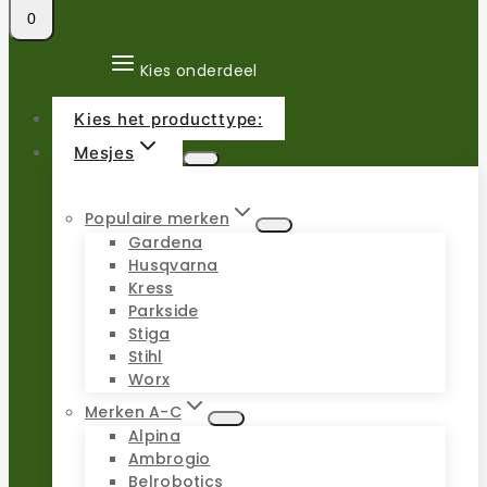
0
Kies onderdeel
Kies het producttype:
Mesjes
Populaire merken
Gardena
Husqvarna
Kress
Parkside
Stiga
Stihl
Worx
Merken A-C
Alpina
Ambrogio
Belrobotics