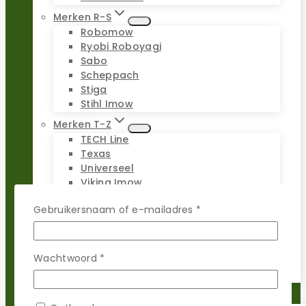
Merken R-S
Robomow
Ryobi Roboyagi
Sabo
Scheppach
Stiga
Stihl Imow
Merken T-Z
TECH Line
Texas
Universeel
Viking Imow
Wiper
Vereist
Gebruikersnaam of e-mailadres
*
WOLF-Garten
Worx Landroid
Yardforce
Zoef Robot
Vereist
Wachtwoord
*
Reparatie sets