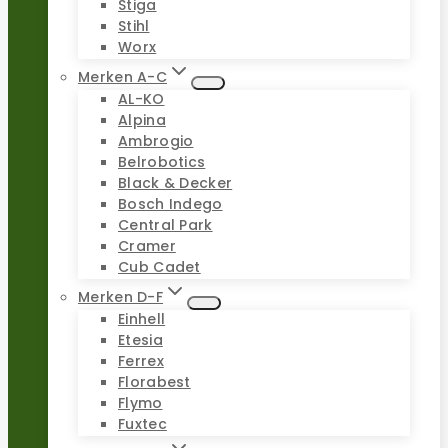
Stiga
Stihl
Worx
Merken A-C
AL-KO
Alpina
Ambrogio
Belrobotics
Black & Decker
Bosch Indego
Central Park
Cramer
Cub Cadet
Merken D-F
Einhell
Etesia
Ferrex
Florabest
Flymo
Fuxtec