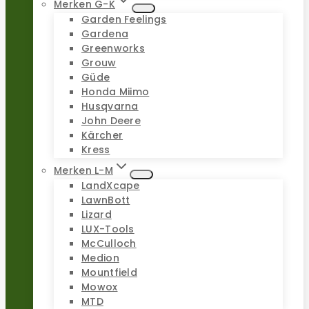
Merken G-K
Garden Feelings
Gardena
Greenworks
Grouw
Güde
Honda Miimo
Husqvarna
John Deere
Kärcher
Kress
Merken L-M
LandXcape
LawnBott
Lizard
LUX-Tools
McCulloch
Medion
Mountfield
Mowox
MTD