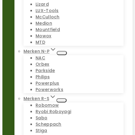
Lizard
LUX-Tools
McCulloch
Medion
Mountfield
Mowox
MTD
Merken N-P
NAC
Orbex
Parkside
Philips
Powerplus
Powerworks
Merken R-S
Robomow
Ryobi Roboyagi
Sabo
Scheppach
Stiga