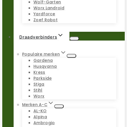
Wolf-Garten
Worx Landroid
Yardforce
Zoef Robot
Draadverbinders
Populaire merken
Gardena
Husqvarna
Kress
Parkside
Stiga
Stihl
Worx
Merken A-C
AL-KO
Alpina
Ambrogio