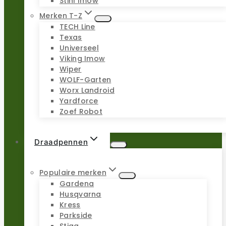
Stihl Imow
Merken T-Z
TECH Line
Texas
Universeel
Viking Imow
Wiper
WOLF-Garten
Worx Landroid
Yardforce
Zoef Robot
Draadpennen
Populaire merken
Gardena
Husqvarna
Kress
Parkside