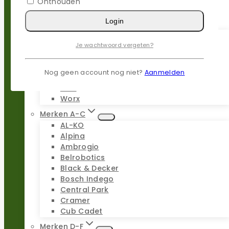
Onthouden
Login
Populaire merken
Gardena
Husqvarna
Je wachtwoord vergeten?
Kress
Parkside
Nog geen account nog niet?
Aanmelden
Stiga
Stihl
Worx
Merken A-C
AL-KO
Alpina
Ambrogio
Belrobotics
Black & Decker
Bosch Indego
Central Park
Cramer
Cub Cadet
Merken D-F