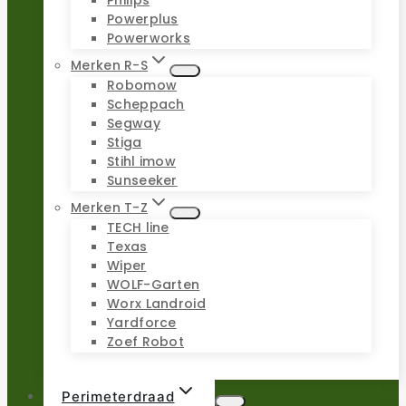
Philips
Powerplus
Powerworks
Merken R-S
Robomow
Scheppach
Segway
Stiga
Stihl imow
Sunseeker
Merken T-Z
TECH line
Texas
Wiper
WOLF-Garten
Worx Landroid
Yardforce
Zoef Robot
Perimeterdraad