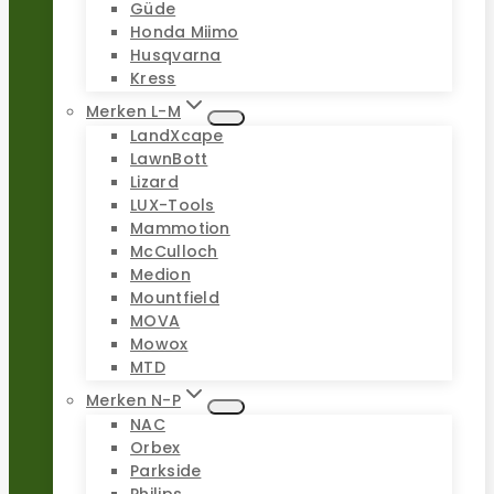
Güde
Honda Miimo
Husqvarna
Kress
Merken L-M
LandXcape
LawnBott
Lizard
LUX-Tools
Mammotion
McCulloch
Medion
Mountfield
MOVA
Mowox
MTD
Merken N-P
NAC
Orbex
Parkside