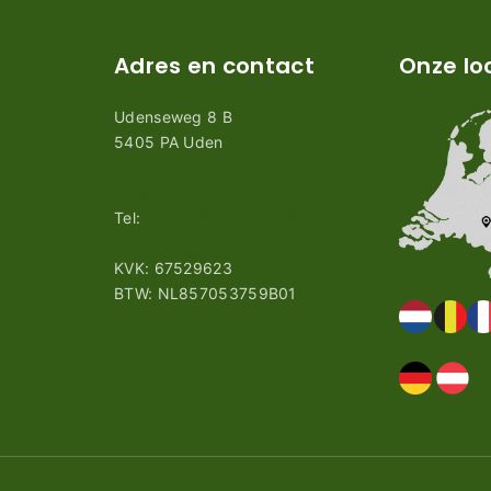
Adres en contact
Onze lo
Udenseweg 8 B
tijden
5405 PA Uden
n
info@robotmaaier-mesjes.nl
Tel:
+31 (0)85 78 255 78
KVK: 67529623
BTW: NL857053759B01