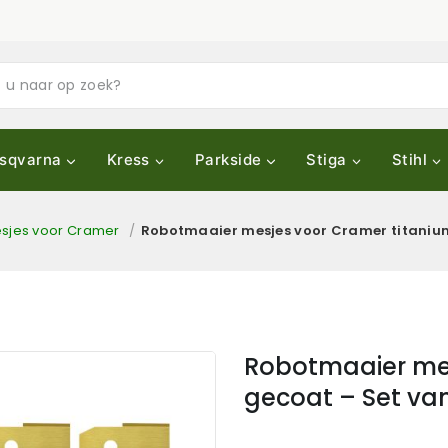
sqvarna
Kress
Parkside
Stiga
Stihl
sjes voor Cramer
/
Robotmaaier mesjes voor Cramer titanium
Robotmaaier mes
gecoat – Set va