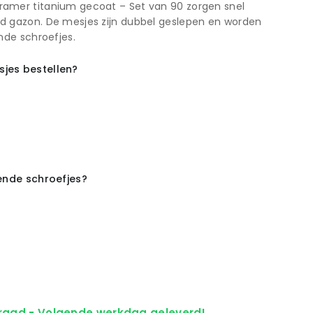
amer titanium gecoat – Set van 90 zorgen snel
d gazon. De mesjes zijn dubbel geslepen en worden
nde schroefjes.
jes bestellen?
rende schroefjes?
raad - Volgende werkdag geleverd!