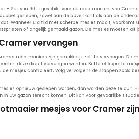
t – Set van 90 is geschikt voor de robotmaaiers van Cramer.
ijn dubbel geslepen, zowel aan de bovenkant als aan de onder
ltaat. Wanneer u altijd met scherpe mesjes maait, voorkomt u
assprieten of ongelijk gemaaid gazon. De mesjes moeten altijd
 Cramer vervangen
amer robotmaaiers zijn gemakkelijk zelf te vervangen. De me
 moeten deze direct vervangen worden. Botte of kapotte mes
t u de mesjes controleert. Volg vervolgens de stappen zoals b
de mesjes opnieuw geslepen worden, dan worden deze te dun. H
n in uw gazon terecht komen. Dit kan voor gevaarlijke situati
otmaaier mesjes voor Cramer zijn