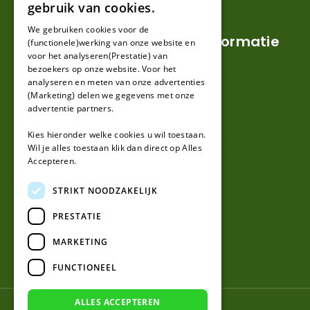
gebruik van cookies.
FRENCH
We gebruiken cookies voor de
Klantenservice
Informatie
(functionele)werking van onze website en
GERMAN
voor het analyseren(Prestatie) van
bezoekers op onze website. Voor het
Mijn account
Verzendkosten en lever
analyseren en meten van onze advertenties
(Marketing) delen we gegevens met onze
Klantenservice
Retouren en garantie
advertentie partners.
Contact
Algemene voorwaarde
Kies hieronder welke cookies u wil toestaan.
Over ons
Privacy en Disclaimer
Wil je alles toestaan klik dan direct op Alles
Kennisbank
Accepteren.
Perimeterdraad advies
STRIKT NOODZAKELIJK
PRESTATIE
MARKETING
FUNCTIONEEL
ALLES ACCEPTEREN