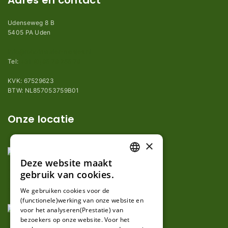
Adres en contact
Udenseweg 8 B
5405 PA Uden
info@robotmaaier-mesjes.nl
Tel:
+31 (0)85 78 255 78
KVK: 67529623
BTW: NL857053759B01
Onze locatie
×
Deze website maakt
DUTCH
gebruik van cookies.
FRENCH
We gebruiken cookies voor de
(functionele)werking van onze website en
GERMAN
voor het analyseren(Prestatie) van
bezoekers op onze website. Voor het