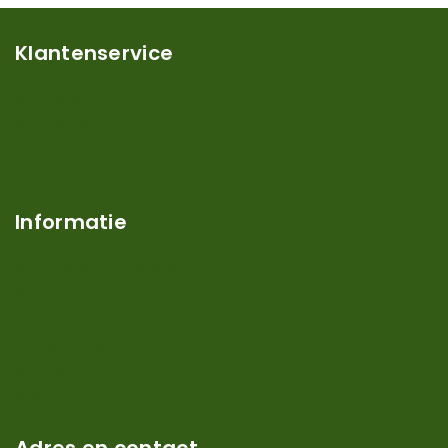
Klantenservice
Mijn account
Klantenservice
Contact
Over ons
Informatie
Verzendkosten en levertijden
Retouren en garantie
Algemene voorwaarden
Privacy en Disclaimer
Kennisbank
Perimeterdraad advies