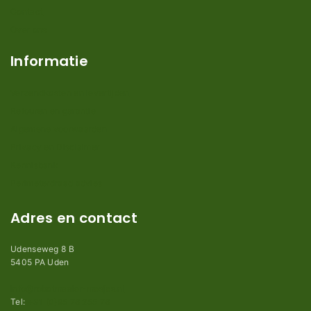
Contact
Over ons
Informatie
Verzendkosten en levertijden
Retouren en garantie
Algemene voorwaarden
Privacy en Disclaimer
Kennisbank
Perimeterdraad advies
Adres en contact
Udenseweg 8 B
5405 PA Uden
info@robotmaaier-mesjes.nl
Tel:
+31 (0)85 78 255 78