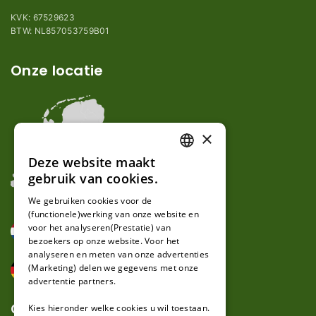
KVK: 67529623
BTW: NL857053759B01
Onze locatie
×
Deze website maakt
DUTCH
gebruik van cookies.
FRENCH
We gebruiken cookies voor de
(functionele)werking van onze website en
GERMAN
voor het analyseren(Prestatie) van
bezoekers op onze website. Voor het
analyseren en meten van onze advertenties
(Marketing) delen we gegevens met onze
advertentie partners.
Over ons
Kies hieronder welke cookies u wil toestaan.