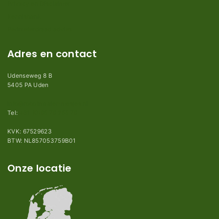
Privacy en Disclaimer
Kennisbank
Perimeterdraad advies
Adres en contact
Udenseweg 8 B
5405 PA Uden
info@robotmaaier-mesjes.nl
Tel:
+31 (0)85 78 255 78
KVK: 67529623
BTW: NL857053759B01
Onze locatie