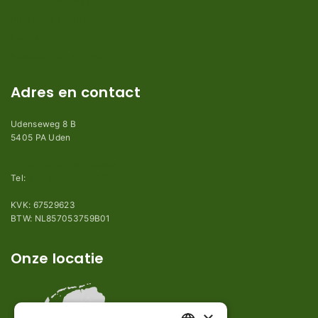
Algemene voorwaarden
Privacy en Disclaimer
Kennisbank
Perimeterdraad advies
Adres en contact
Udenseweg 8 B
5405 PA Uden
info@robotmaaier-mesjes.nl
Tel:
+31 (0)85 78 255 78
KVK: 67529623
BTW: NL857053759B01
Onze locatie