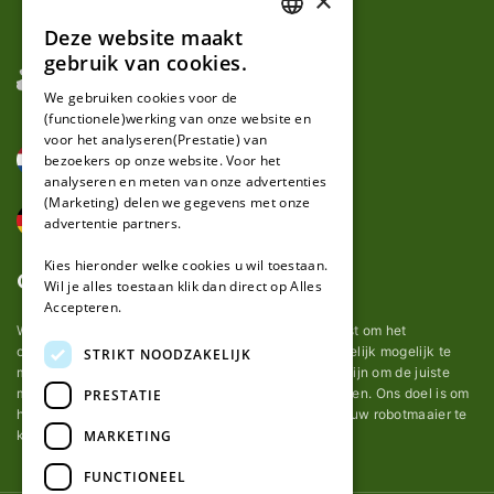
×
Deze website maakt
DUTCH
gebruik van cookies.
FRENCH
We gebruiken cookies voor de
(functionele)werking van onze website en
GERMAN
voor het analyseren(Prestatie) van
bezoekers op onze website. Voor het
analyseren en meten van onze advertenties
(Marketing) delen we gegevens met onze
advertentie partners.
Kies hieronder welke cookies u wil toestaan.
Over ons
Wil je alles toestaan klik dan direct op Alles
Accepteren.
Wij van robotmaaier-mesjes.nl doen ons uiterste best om het
onderhoud van robot grasmaaier mesjes zo gemakkelijk mogelijk te
STRIKT NOODZAKELIJK
maken. Uit ervaring merkten we hoe lastig het kan zijn om de juiste
messen voor een automatische grasmachine te vinden. Ons doel is om
PRESTATIE
het u makkelijk te maken om de goede mesjes voor uw robotmaaier te
MARKETING
kopen.
FUNCTIONEEL