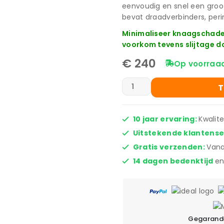
eenvoudig en snel een groo
bevat draadverbinders, pe
Minimaliseer knaagschade 
voorkom tevens slijtage d
€
240
Op voorraad
T
10 jaar ervaring:
Kwalit
Uitstekende klantens
Gratis verzenden:
Vana
14 dagen bedenktijd
en
Gegarande