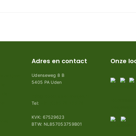
Adres en contact
Onze lo
Udenseweg 8 B
evertijden
5405 PA Uden
tie
arden
info@robotmaaier-mesjes.nl
mer
Tel:
+31 (0)85 78 255 78
KVK: 67529623
vies
BTW: NL857053759B01