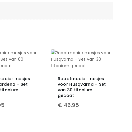
aaier mesjes
Robotmaaier mesjes
ardena – Set
voor Husqvarna – Set
titanium
van 30 titanium
t
gecoat
95
€
46,95