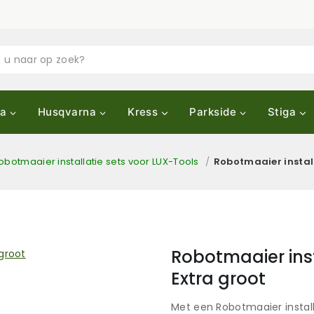
a
Husqvarna
Kress
Parkside
Stiga
obotmaaier installatie sets voor LUX-Tools
/
Robotmaaier install
Robotmaaier inst
Extra groot
Met een Robotmaaier installa