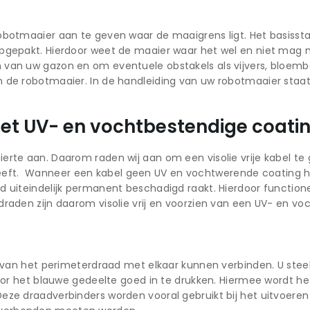
obotmaaier aan te geven waar de maaigrens ligt. Het basisst
opgepakt. Hierdoor weet de maaier waar het wel en niet mag 
 van uw gazon en om eventuele obstakels als vijvers, bloem
 de robotmaaier. In de handleiding van uw robotmaaier staat
 met UV- en vochtbestendige coati
rte aan. Daarom raden wij aan om een visolie vrije kabel te g
ft. Wanneer een kabel geen UV en vochtwerende coating heef
d uiteindelijk permanent beschadigd raakt. Hierdoor functione
draden zijn daarom visolie vrij en voorzien van een UV- en vo
es van het perimeterdraad met elkaar kunnen verbinden. U stee
door het blauwe gedeelte goed in te drukken. Hiermee wordt he
ze draadverbinders worden vooral gebruikt bij het uitvoeren v