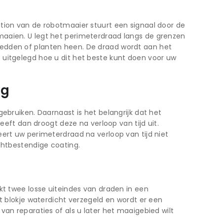
ation van de robotmaaier stuurt een signaal door de
maaien. U legt het perimeterdraad langs de grenzen
bedden of planten heen. De draad wordt aan het
 uitgelegd hoe u dit het beste kunt doen voor uw
ng
ebruiken. Daarnaast is het belangrijk dat het
t dan droogt deze na verloop van tijd uit.
ert uw perimeterdraad na verloop van tijd niet
chtbestendige coating.
kt twee losse uiteindes van draden in een
t blokje waterdicht verzegeld en wordt er een
an reparaties of als u later het maaigebied wilt