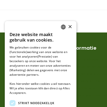
×
Deze website maakt
DUTCH
gebruik van cookies.
FRENCH
Klantenservice
Informatie
We gebruiken cookies voor de
(functionele)werking van onze website en
GERMAN
voor het analyseren(Prestatie) van
Mijn account
Verzendkosten en l
bezoekers op onze website. Voor het
analyseren en meten van onze advertenties
Klantenservice
Retouren en garan
(Marketing) delen we gegevens met onze
Contact
Algemene voorwa
advertentie partners.
Over ons
Privacy en Disclai
Kies hieronder welke cookies u wil toestaan.
Kennisbank
Wil je alles toestaan klik dan direct op Alles
Accepteren.
Perimeterdraad ad
STRIKT NOODZAKELIJK