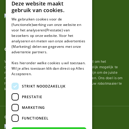
Deze website maakt
DUTCH
gebruik van cookies.
FRENCH
We gebruiken cookies voor de
(functionele)werking van onze website en
GERMAN
voor het analyseren(Prestatie) van
bezoekers op onze website. Voor het
analyseren en meten van onze advertenties
(Marketing) delen we gegevens met onze
Over ons
advertentie partners.
Wij van robotmaaier-mesjes.nl doen ons uiterste best om het
Kies hieronder welke cookies u wil toestaan.
onderhoud van robot grasmaaier mesjes zo gemakkelijk mogelijk te
Wil je alles toestaan klik dan direct op Alles
maken. Uit ervaring merkten we hoe lastig het kan zijn om de juiste
Accepteren.
messen voor een automatische grasmachine te vinden. Ons doel is om
het u makkelijk te maken om de goede mesjes voor uw robotmaaier te
STRIKT NOODZAKELIJK
kopen.
PRESTATIE
MARKETING
© 2026 Robotmaaier-mesjes.nl
FUNCTIONEEL