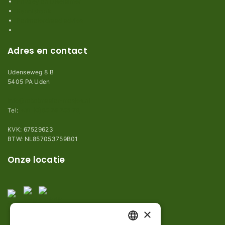
Privacy en Disclaimer
Kennisbank
Perimeterdraad advies
Adres en contact
Udenseweg 8 B
5405 PA Uden
info@robotmaaier-mesjes.nl
Tel:
+31 (0)85 78 255 78
KVK: 67529623
BTW: NL857053759B01
Onze locatie
×