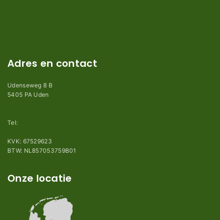
Algemene voorwaarden
Privacy en Disclaimer
Kennisbank
Perimeterdraad advies
Adres en contact
Udenseweg 8 B
5405 PA Uden
info@robotmaaier-mesjes.nl
Tel:
+31 (0)85 78 255 78
KVK: 67529623
BTW: NL857053759B01
Onze locatie