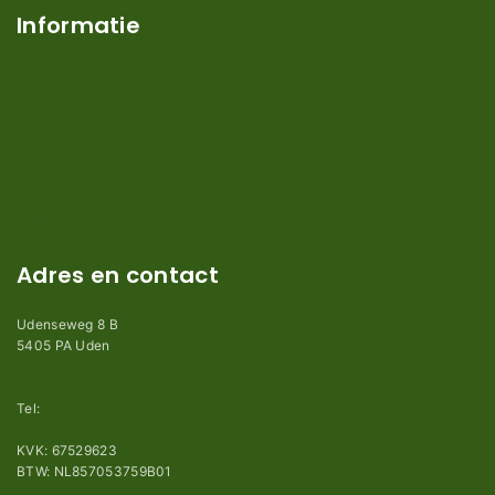
Informatie
Verzendkosten en levertijden
Retouren en garantie
Algemene voorwaarden
Privacy en Disclaimer
Kennisbank
Perimeterdraad advies
Adres en contact
Udenseweg 8 B
5405 PA Uden
info@robotmaaier-mesjes.nl
Tel:
+31 (0)85 78 255 78
KVK: 67529623
BTW: NL857053759B01