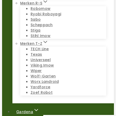
Merken R-S
Robomow
Ryobi Roboyagi
Sabo
Scheppach
Stiga
Stihl Imow
Merken T-Z
TECH Line
Texas
Universeel
Viking Imow
Wiper
Wolf-Garten
Worx Landroid
Yardforce
Zoef Robot
Gardena