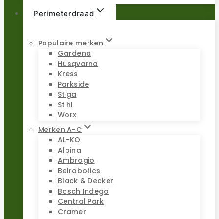
Perimeterdraad
Populaire merken
Gardena
Husqvarna
Kress
Parkside
Stiga
Stihl
Worx
Merken A-C
AL-KO
Alpina
Ambrogio
Belrobotics
Black & Decker
Bosch Indego
Central Park
Cramer