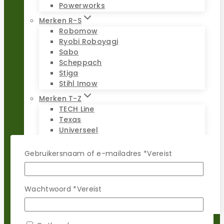
Powerworks
Merken R-S
Robomow
Ryobi Roboyagi
Sabo
Scheppach
Stiga
Stihl Imow
Merken T-Z
TECH Line
Texas
Universeel
Viking Imow
Wiper
Gebruikersnaam of e-mailadres
*
Vereist
WOLF-Garten
Worx Landroid
Yardforce
Wachtwoord
*
Vereist
Zoef Robot
Reparatie sets