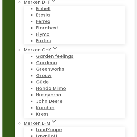
Merken D-F
Einhell
Etesia
Ferrex
Florabest
Flymo
Fuxtec
Merken G-K
Garden feelings
Gardena
Greenworks
Grouw
Güde
Honda Miimo
Husqvarna
John Deere
Kärcher
Kress
Merken L-M
LandXcape
LawnBott