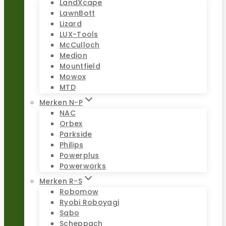
LandXcape
LawnBott
Lizard
LUX-Tools
McCulloch
Medion
Mountfield
Mowox
MTD
Merken N-P
NAC
Orbex
Parkside
Philips
Powerplus
Powerworks
Merken R-S
Robomow
Ryobi Roboyagi
Sabo
Scheppach