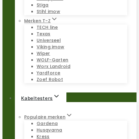
Stiga
Stihl imow
Merken T-Z
TECH line
Texas
Universeel
Viking imow
Wiper
WOLF-Garten
Worx Landroid
Yardforce
Zoef Robot
Kabeltesters
Populaire merken
Gardena
Husqvarna
Kress