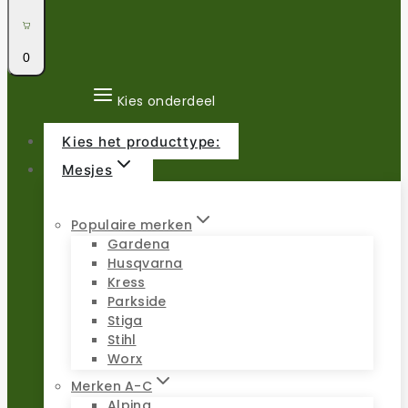
0
Kies onderdeel
Kies het producttype:
Mesjes
Populaire merken
Gardena
Husqvarna
Kress
Parkside
Stiga
Stihl
Worx
Merken A-C
Alpina