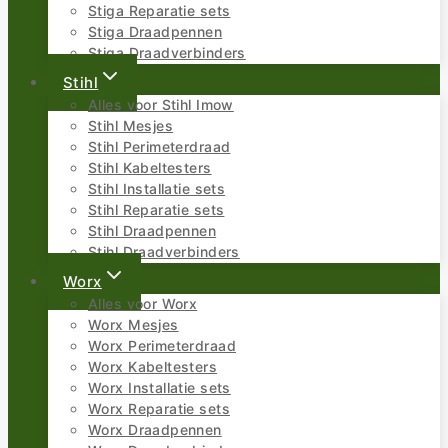
Stiga Reparatie sets
Stiga Draadpennen
Stiga Draadverbinders
Stihl
Alles voor Stihl Imow
Stihl Mesjes
Stihl Perimeterdraad
Stihl Kabeltesters
Stihl Installatie sets
Stihl Reparatie sets
Stihl Draadpennen
Stihl Draadverbinders
Worx
Alles voor Worx
Worx Mesjes
Worx Perimeterdraad
Worx Kabeltesters
Worx Installatie sets
Worx Reparatie sets
Worx Draadpennen