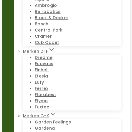
Ambrogio
Belrobotics
Black & Decker
Bosch
Central Park
Cramer
Cub Cadet
Merken D-F
Dreame
Ecovacs
Einhell
Etesia
Eufy
Ferrex
Florabest
Flymo
Fuxtec
Merken G-K
Garden Feelings
Gardena