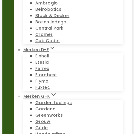
Ambrogio
Belrobotics
Black & Decker
Bosch Indego
Central Park
Cramer
Cub Cadet
Merken D-F
Einhell
Etesia
Ferrex
Florabest
Flymo
Fuxtec
Merken G-K
Garden feelings
Gardena
Greenworks
Grouw
Güde