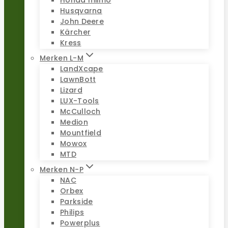
Honda miimo
Husqvarna
John Deere
Kärcher
Kress
Merken L-M
LandXcape
LawnBott
Lizard
LUX-Tools
McCulloch
Medion
Mountfield
Mowox
MTD
Merken N-P
NAC
Orbex
Parkside
Philips
Powerplus