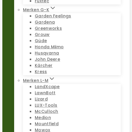
Fuxtec
Merken G-K
Garden Feelings
Gardena
Greenworks
Grouw
Güde
Honda Miimo
Husqvarna
John Deere
Kärcher
Kress
Merken L-M
LandXcape
LawnBott
Lizard
LUX-Tools
McCulloch
Medion
Mountfield
Mowox