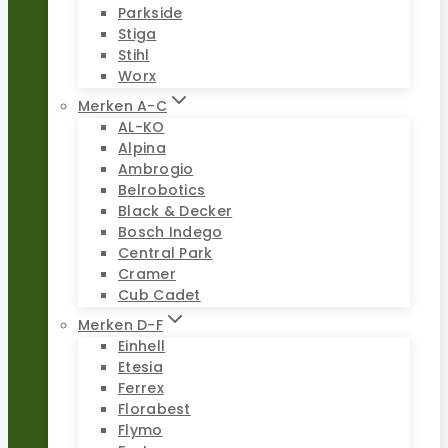
Parkside
Stiga
Stihl
Worx
Merken A-C
AL-KO
Alpina
Ambrogio
Belrobotics
Black & Decker
Bosch Indego
Central Park
Cramer
Cub Cadet
Merken D-F
Einhell
Etesia
Ferrex
Florabest
Flymo