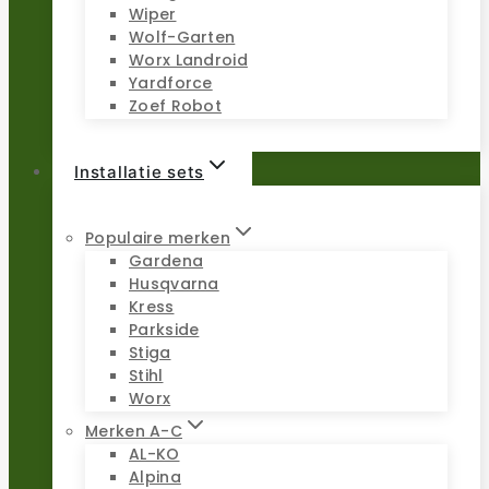
Wiper
Wolf-Garten
Worx Landroid
Yardforce
Zoef Robot
Installatie sets
Populaire merken
Gardena
Husqvarna
Kress
Parkside
Stiga
Stihl
Worx
Merken A-C
AL-KO
Alpina