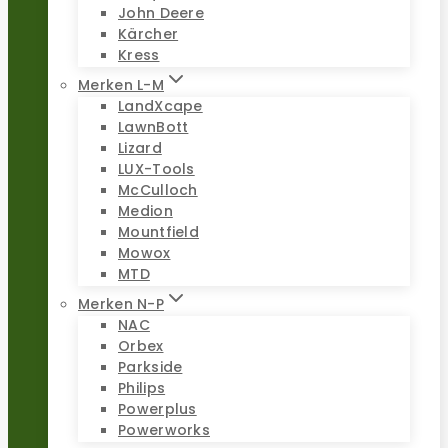
John Deere
Kärcher
Kress
Merken L-M
LandXcape
LawnBott
Lizard
LUX-Tools
McCulloch
Medion
Mountfield
Mowox
MTD
Merken N-P
NAC
Orbex
Parkside
Philips
Powerplus
Powerworks