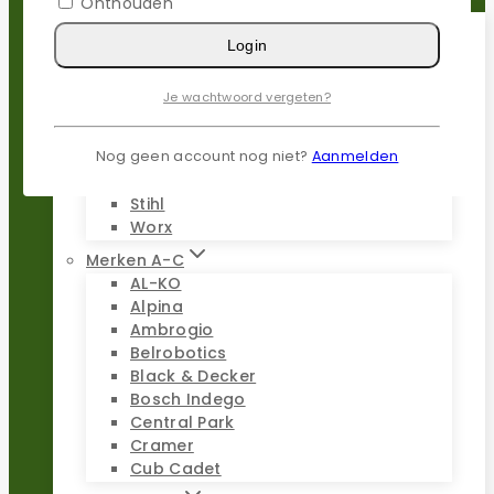
Onthouden
Login
Populaire merken
Gardena
Je wachtwoord vergeten?
Husqvarna
Kress
Nog geen account nog niet?
Aanmelden
Parkside
Stiga
Stihl
Worx
Merken A-C
AL-KO
Alpina
Ambrogio
Belrobotics
Black & Decker
Bosch Indego
Central Park
Cramer
Cub Cadet