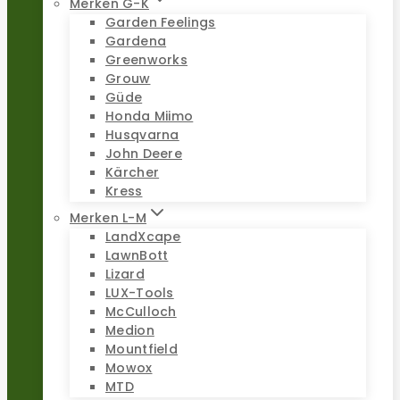
Merken G-K
Garden Feelings
Gardena
Greenworks
Grouw
Güde
Honda Miimo
Husqvarna
John Deere
Kärcher
Kress
Merken L-M
LandXcape
LawnBott
Lizard
LUX-Tools
McCulloch
Medion
Mountfield
Mowox
MTD