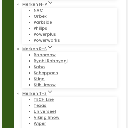
Merken N-P
NAC
Orbex
Parkside
Philips
Powerplus
Powerworks
Merken R-S
Robomow
Ryobi Roboyagi
Sabo
Scheppach
Stiga
Stihl Imow
Merken T-Z
TECH Line
Texas
Universeel
Viking Imow
Wiper