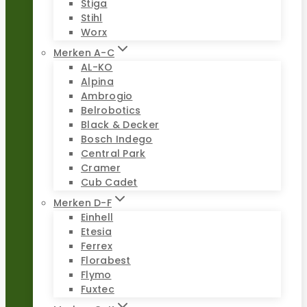
Stiga
Stihl
Worx
Merken A-C
AL-KO
Alpina
Ambrogio
Belrobotics
Black & Decker
Bosch Indego
Central Park
Cramer
Cub Cadet
Merken D-F
Einhell
Etesia
Ferrex
Florabest
Flymo
Fuxtec