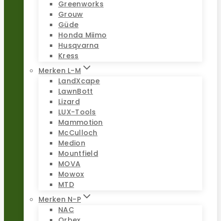
Greenworks
Grouw
Güde
Honda Miimo
Husqvarna
Kress
Merken L-M
LandXcape
LawnBott
Lizard
LUX-Tools
Mammotion
McCulloch
Medion
Mountfield
MOVA
Mowox
MTD
Merken N-P
NAC
Orbex