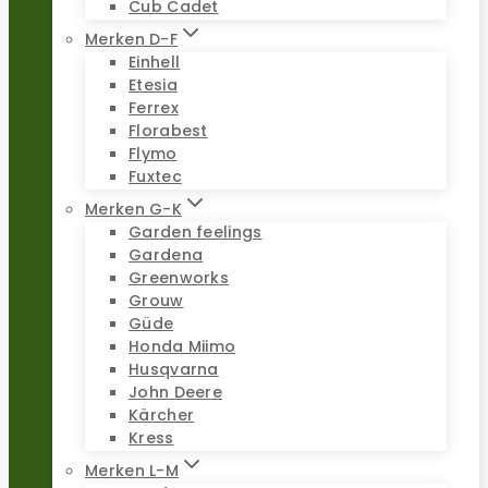
Cub Cadet
Merken D-F
Einhell
Etesia
Ferrex
Florabest
Flymo
Fuxtec
Merken G-K
Garden feelings
Gardena
Greenworks
Grouw
Güde
Honda Miimo
Husqvarna
John Deere
Kärcher
Kress
Merken L-M