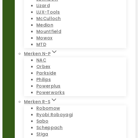
Lizard
LUX-Tools
McCulloch
Medion
Mountfield
Mowox
MTD
Merken N-P
NAC
Orbex
Parkside
Philips
Powerplus
Powerworks
Merken R-S
Robomow
Ryobi Roboyagi
Sabo
Scheppach
Stiga