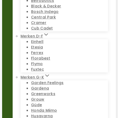
Belrobotics
Black & Decker
Bosch Indego
Central Park
Cramer
Cub Cadet
Merken D-F
Einhell
Etesia
Ferrex
Florabest
Flymo
Fuxtec
Merken G-K
Garden Feelings
Gardena
Greenworks
Grouw
Güde
Honda Miimo
Husqvarna