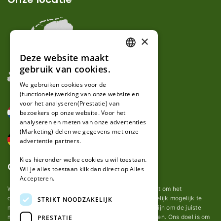
×
Deze website maakt
DUTCH
gebruik van cookies.
FRENCH
We gebruiken cookies voor de
(functionele)werking van onze website en
GERMAN
voor het analyseren(Prestatie) van
bezoekers op onze website. Voor het
analyseren en meten van onze advertenties
(Marketing) delen we gegevens met onze
advertentie partners.
Kies hieronder welke cookies u wil toestaan.
Over ons
Wil je alles toestaan klik dan direct op Alles
Accepteren.
Wij van robotmaaier-mesjes.nl doen ons uiterste best om het
onderhoud van robot grasmaaier mesjes zo gemakkelijk mogelijk te
STRIKT NOODZAKELIJK
maken. Uit ervaring merkten we hoe lastig het kan zijn om de juiste
messen voor een automatische grasmachine te vinden. Ons doel is om
PRESTATIE