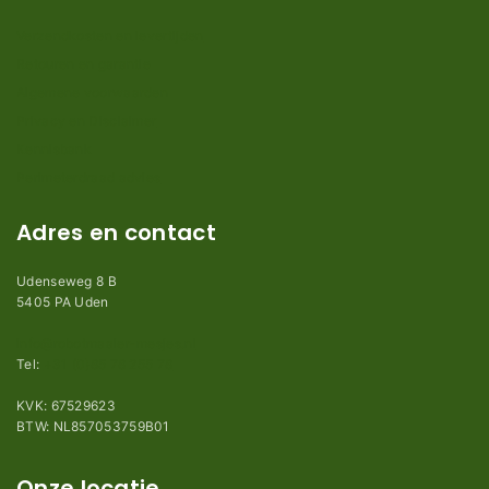
Verzendkosten en levertijden
Retouren en garantie
Algemene voorwaarden
Privacy en Disclaimer
Kennisbank
Perimeterdraad advies
Adres en contact
Udenseweg 8 B
5405 PA Uden
info@robotmaaier-mesjes.nl
Tel:
+31 (0)85 78 255 78
KVK: 67529623
BTW: NL857053759B01
Onze locatie