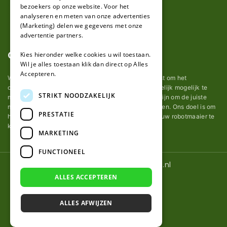
bezoekers op onze website. Voor het
analyseren en meten van onze advertenties
(Marketing) delen we gegevens met onze
advertentie partners.
Over ons
Kies hieronder welke cookies u wil toestaan.
Wil je alles toestaan klik dan direct op Alles
Accepteren.
Wij van robotmaaier-mesjes.nl doen ons uiterste best om het
onderhoud van robot grasmaaier mesjes zo gemakkelijk mogelijk te
STRIKT NOODZAKELIJK
maken. Uit ervaring merkten we hoe lastig het kan zijn om de juiste
messen voor een automatische grasmachine te vinden. Ons doel is om
PRESTATIE
het u makkelijk te maken om de goede mesjes voor uw robotmaaier te
kopen.
MARKETING
FUNCTIONEEL
© 2026 Robotmaaier-mesjes.nl
ALLES ACCEPTEREN
ALLES AFWIJZEN