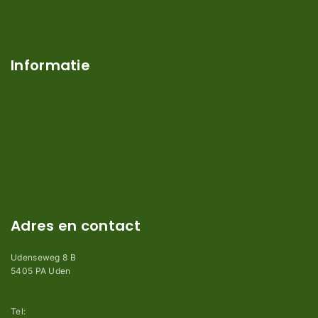
Contact
Over ons
Informatie
Verzendkosten en levertijden
Retouren en garantie
Algemene voorwaarden
Privacy en Disclaimer
Kennisbank
Perimeterdraad advies
Adres en contact
Udenseweg 8 B
5405 PA Uden
info@robotmaaier-mesjes.nl
Tel:
+31 (0)85 78 255 78