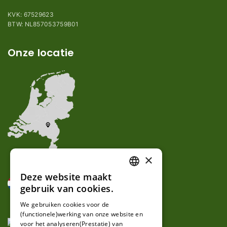
KVK: 67529623
BTW: NL857053759B01
Onze locatie
×
Deze website maakt
DUTCH
gebruik van cookies.
FRENCH
We gebruiken cookies voor de
(functionele)werking van onze website en
GERMAN
voor het analyseren(Prestatie) van