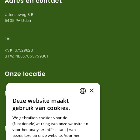
Adres en contact
Udenseweg 8 B
5405 PA Uden
info@robotmaaier-mesjes.nl
Tel:
+31 (0)85 78 255 78
KVK: 67529623
BTW: NL857053759B01
Onze locatie
×
Deze website maakt
DUTCH
gebruik van cookies.
FRENCH
We gebruiken cookies voor de
(functionele)werking van onze website en
GERMAN
voor het analyseren(Prestatie) van
bezoekers op onze website. Voor het