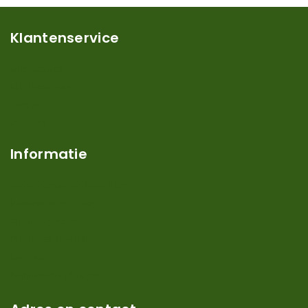
Klantenservice
Mijn account
Klantenservice
Contact
Over ons
Informatie
Verzendkosten en levertijden
Retouren en garantie
Algemene voorwaarden
Privacy en Disclaimer
Kennisbank
Perimeterdraad advies