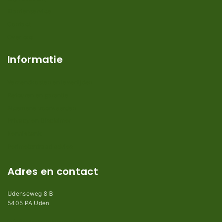
Klantenservice
Contact
Over ons
Informatie
Verzendkosten en levertijden
Retouren en garantie
Algemene voorwaarden
Privacy en Disclaimer
Kennisbank
Perimeterdraad advies
Adres en contact
Udenseweg 8 B
5405 PA Uden
info@robotmaaier-mesjes.nl