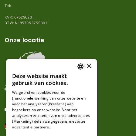
Tel:
+31 (0)85 78 255 78
KVK: 67529623
BTW: NL857053759B01
Onze locatie
×
Deze website maakt
DUTCH
gebruik van cookies.
FRENCH
We gebruiken cookies voor de
(functionele)werking van onze website en
GERMAN
voor het analyseren(Prestatie) van
bezoekers op onze website. Voor het
analyseren en meten van onze advertenties
(Marketing) delen we gegevens met onze
advertentie partners.