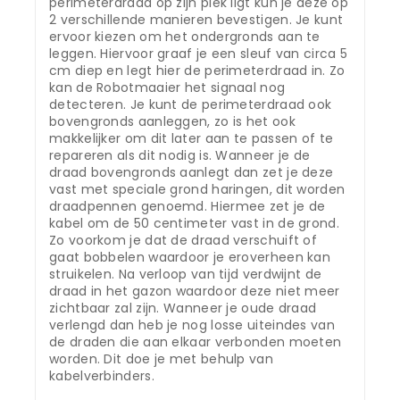
perimeterdraad op zijn plek ligt kun je deze op
2 verschillende manieren bevestigen. Je kunt
ervoor kiezen om het ondergronds aan te
leggen. Hiervoor graaf je een sleuf van circa 5
cm diep en legt hier de perimeterdraad in. Zo
kan de Robotmaaier het signaal nog
detecteren. Je kunt de perimeterdraad ook
bovengronds aanleggen, zo is het ook
makkelijker om dit later aan te passen of te
repareren als dit nodig is. Wanneer je de
draad bovengronds aanlegt dan zet je deze
vast met speciale grond haringen, dit worden
draadpennen genoemd. Hiermee zet je de
kabel om de 50 centimeter vast in de grond.
Zo voorkom je dat de draad verschuift of
gaat bobbelen waardoor je eroverheen kan
struikelen. Na verloop van tijd verdwijnt de
draad in het gazon waardoor deze niet meer
zichtbaar zal zijn. Wanneer je oude draad
verlengd dan heb je nog losse uiteindes van
de draden die aan elkaar verbonden moeten
worden. Dit doe je met behulp van
kabelverbinders.