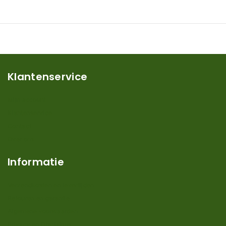
Klantenservice
Mijn account
Klantenservice
Contact
Over ons
Informatie
Verzendkosten en levertijden
Retouren en garantie
Algemene voorwaarden
Privacy en Disclaimer