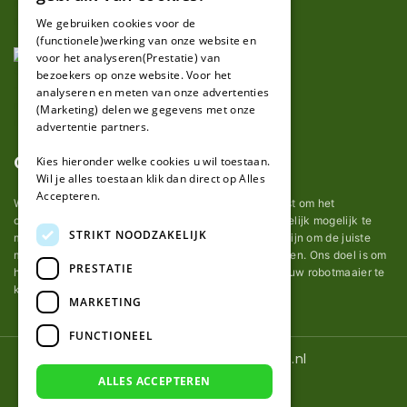
FRENCH
We gebruiken cookies voor de
(functionele)werking van onze website en
GERMAN
voor het analyseren(Prestatie) van
bezoekers op onze website. Voor het
analyseren en meten van onze advertenties
(Marketing) delen we gegevens met onze
advertentie partners.
Over ons
Kies hieronder welke cookies u wil toestaan.
Wil je alles toestaan klik dan direct op Alles
Accepteren.
Wij van robotmaaier-mesjes.nl doen ons uiterste best om het
onderhoud van robot grasmaaier mesjes zo gemakkelijk mogelijk te
STRIKT NOODZAKELIJK
maken. Uit ervaring merkten we hoe lastig het kan zijn om de juiste
messen voor een automatische grasmachine te vinden. Ons doel is om
PRESTATIE
het u makkelijk te maken om de goede mesjes voor uw robotmaaier te
kopen.
MARKETING
FUNCTIONEEL
© 2026 Robotmaaier-mesjes.nl
ALLES ACCEPTEREN