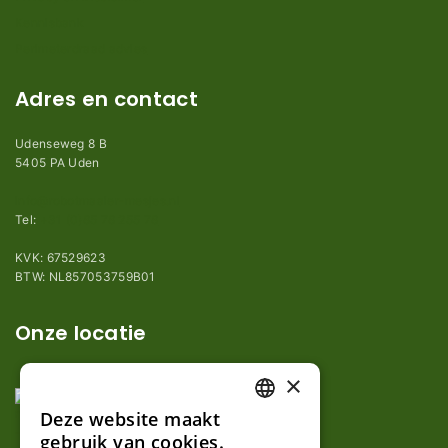
Kennisbank
Perimeterdraad advies
Adres en contact
Udenseweg 8 B
5405 PA Uden
info@robotmaaier-mesjes.nl
Tel:
+31 (0)85 78 255 78
KVK: 67529623
BTW: NL857053759B01
Onze locatie
×
Deze website maakt
DUTCH
gebruik van cookies.