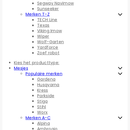
Segway Navimow
Sunseeker
Merken T-Z
TECH Line
Texas
Viking Imow
Wiper
Wolf-Garten
Yardforce
Zoef robot
Kies het producttype:
Mesjes
Populaire merken
Gardena
Husqvarna
Kress
Parkside
Stiga
Stihl
Worx
Merken A-C
Alpina
Ambrogio