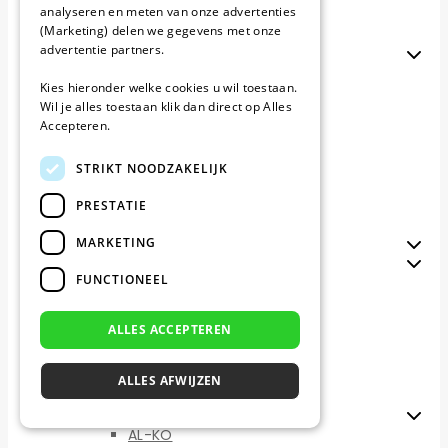
analyseren en meten van onze advertenties
Stiga
(Marketing) delen we gegevens met onze
Stihl imow
advertentie partners.
Merken T-Z
TECH line
Kies hieronder welke cookies u wil toestaan.
Texas
Wil je alles toestaan klik dan direct op Alles
Universeel
Accepteren.
Viking imow
Wiper
WOLF-Garten
STRIKT NOODZAKELIJK
Worx Landroid
PRESTATIE
Yardforce
Zoef Robot
MARKETING
Kabeltesters
Populaire merken
FUNCTIONEEL
Gardena
Husqvarna
Kress
ALLES ACCEPTEREN
Parkside
Stiga
Stihl
ALLES AFWIJZEN
Worx
Merken A-C
AL-KO