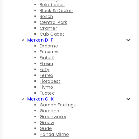
Belrobotics
Black & Decker
Bosch
Central Park
Cramer
Cub Cadet
Merken D-F
Dreame
Ecovacs
Einhell
Etesia
Eufy
Ferrex
Florabest
Flymo
Fuxtec
Merken G-K
Garden Feelings
Gardena
Greenworks
Grouw
Güde
Honda Miimo