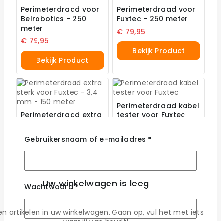
Perimeterdraad voor
Perimeterdraad voor
Belrobotics – 250
Fuxtec – 250 meter
meter
€
79,95
€
79,95
Bekijk Product
Bekijk Product
Perimeterdraad kabel
Perimeterdraad extra
tester voor Fuxtec
sterk voor Fuxtec –
€
69,95
3,4 mm – 150 meter
Gebruikersnaam of e-mailadres
*
€
68,95
Toevoegen Aan
Winkelwagen
Bekijk Product
Uw winkelwagen is leeg
Wachtwoord
*
n artikelen in uw winkelwagen. Gaan op, vul het met iets