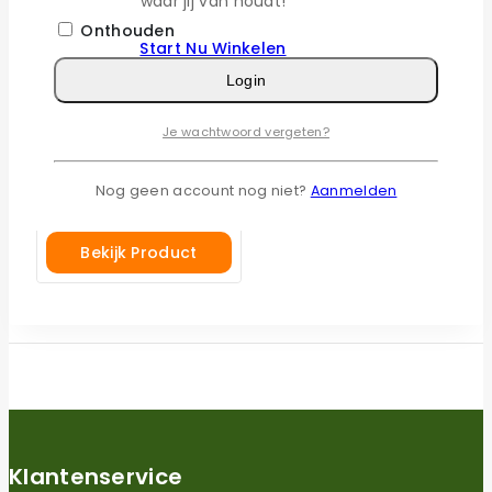
waar jij van houdt!
Onthouden
Start Nu Winkelen
Login
Je wachtwoord vergeten?
Perimeterdraad extra
sterk voor Fuxtec –
3,4 mm – 250 meter
Nog geen account nog niet?
Aanmelden
€
95,95
Bekijk Product
Klantenservice