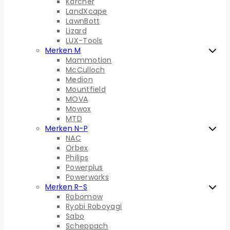
Kärcher
LandXcape
LawnBott
Lizard
LUX-Tools
Merken M
Mammotion
McCulloch
Medion
Mountfield
MOVA
Mowox
MTD
Merken N-P
NAC
Orbex
Philips
Powerplus
Powerworks
Merken R-S
Robomow
Ryobi Roboyagi
Sabo
Scheppach