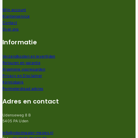
Mijn account
Klantenservice
Contact
Over ons
Informatie
Verzendkosten en levertijden
Retouren en garantie
Algemene voorwaarden
Privacy en Disclaimer
Kennisbank
Perimeterdraad advies
Adres en contact
Udenseweg 8 B
5405 PA Uden
info@robotmaaier-mesjes.nl