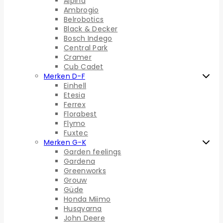
Alpina
Ambrogio
Belrobotics
Black & Decker
Bosch Indego
Central Park
Cramer
Cub Cadet
Merken D-F
Einhell
Etesia
Ferrex
Florabest
Flymo
Fuxtec
Merken G-K
Garden feelings
Gardena
Greenworks
Grouw
Güde
Honda Miimo
Husqvarna
John Deere