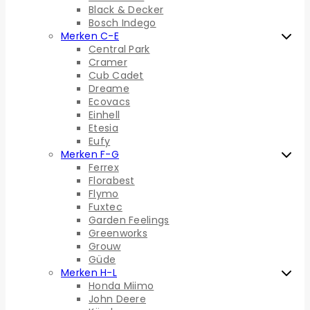
Black & Decker
Bosch Indego
Merken C-E
Central Park
Cramer
Cub Cadet
Dreame
Ecovacs
Einhell
Etesia
Eufy
Merken F-G
Ferrex
Florabest
Flymo
Fuxtec
Garden Feelings
Greenworks
Grouw
Güde
Merken H-L
Honda Miimo
John Deere