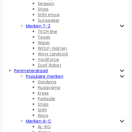
Segway
Stiga
Stihl imow
Sunseeker
Merken T-Z
TECH line
Texas
Wiper
WOLF-Garten
Worx Landroid
Yardforce
Zoef Robot
Perimeterdraad
Populaire merken
Gardena
Husqvarna
Kress
Parkside
Stiga
Stihl
Worx
Merken A-C
AL-KO