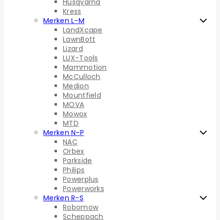
Husqvarna
Kress
Merken L-M
LandXcape
LawnBott
Lizard
LUX-Tools
Mammotion
McCulloch
Medion
Mountfield
MOVA
Mowox
MTD
Merken N-P
NAC
Orbex
Parkside
Philips
Powerplus
Powerworks
Merken R-S
Robomow
Scheppach