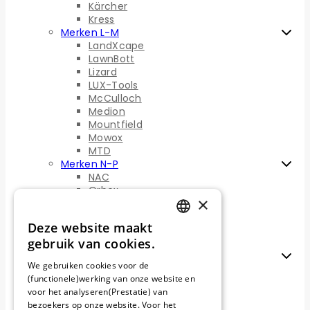
Kärcher
Kress
Merken L-M
LandXcape
LawnBott
Lizard
LUX-Tools
McCulloch
Medion
Mountfield
Mowox
MTD
Merken N-P
NAC
Orbex
×
Parkside
Philips
Deze website maakt
Powerplus
DUTCH
gebruik van cookies.
Powerworks
Merken R-S
FRENCH
We gebruiken cookies voor de
Robomow
(functionele)werking van onze website en
GERMAN
Ryobi Roboyagi
voor het analyseren(Prestatie) van
Sabo
bezoekers op onze website. Voor het
Scheppach