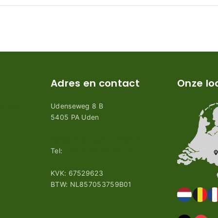
Adres en contact
Onze lo
Udenseweg 8 B
tijden
5405 PA Uden
n
info@robotmaaier-mesjes.nl
Tel:
+31 (0)85 78 255 78
KVK: 67529623
BTW: NL857053759B01