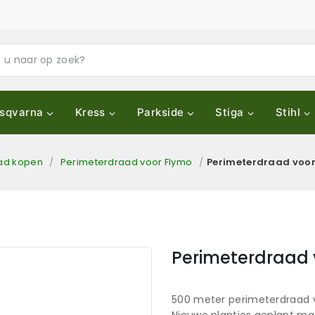
sqvarna
Kress
Parkside
Stiga
Stihl
ad kopen
/
Perimeterdraad voor Flymo
/
Perimeterdraad voor
Perimeterdraad 
500 meter perimeterdraad 