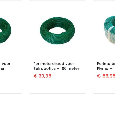
 voor
Perimeterdraad voor
Perimete
ter
Belrobotics – 100 meter
Flymo – 
€
39,95
€
56,9