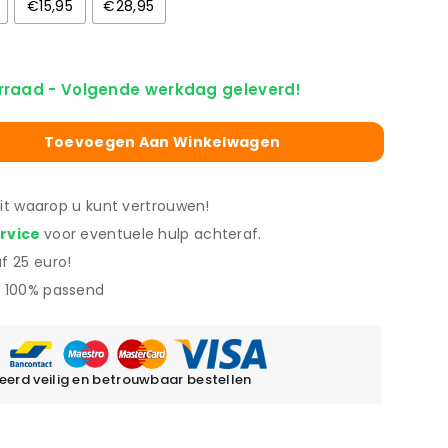
€15,95
€28,95
rraad - Volgende werkdag geleverd!
Toevoegen Aan Winkelwagen
eit waarop u kunt vertrouwen!
ervice
voor eventuele hulp achteraf.
f 25 euro!
 100% passend
erd veilig en betrouwbaar bestellen