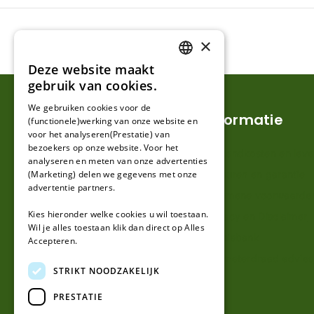
×
Deze website maakt
DUTCH
gebruik van cookies.
FRENCH
We gebruiken cookies voor de
Klantenservice
Informatie
(functionele)werking van onze website en
GERMAN
voor het analyseren(Prestatie) van
bezoekers op onze website. Voor het
Mijn account
Verzendkosten en lever
analyseren en meten van onze advertenties
(Marketing) delen we gegevens met onze
Klantenservice
Retouren en garantie
advertentie partners.
Contact
Algemene voorwaarde
Kies hieronder welke cookies u wil toestaan.
Over ons
Privacy en Disclaimer
Wil je alles toestaan klik dan direct op Alles
Kennisbank
Accepteren.
Perimeterdraad advies
STRIKT NOODZAKELIJK
PRESTATIE