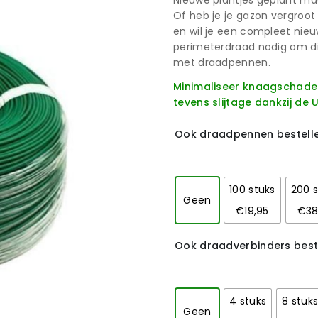
Nieuwe plantjes geplant ma
Of heb je je gazon vergroot
en wil je een compleet nie
perimeterdraad nodig om dit
met draadpennen.
Minimaliseer knaagschade 
tevens slijtage dankzij de
Ook draadpennen bestell
100 stuks
200 s
Geen
€19,95
€38
Ook draadverbinders best
4 stuks
8 stuk
Geen