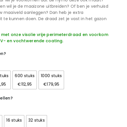
ar wil je voorkomen dat de Flymo deze ook maait?
 en wil je de maaizone uitbreiden? Of ben je verhuisd
uw maaiveld aanleggen? Dan heb je extra
 te kunnen doen. De draad zet je vast in het gazon
met onze visolie vrije perimeterdraad en voorkom
 UV- en vochtwerende coating.
en?
tuks
600 stuks
1000 stuks
,95
€112,95
€179,95
ellen?
s
16 stuks
32 stuks