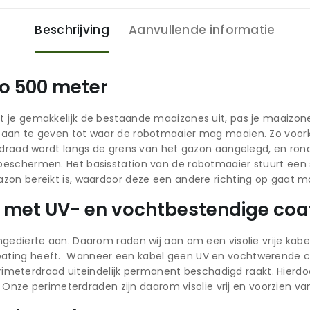
Beschrijving
Aanvullende informatie
o 500 meter
 je gemakkelijk de bestaande maaizones uit, pas je maaizone
 aan te geven tot waar de robotmaaier mag maaien. Zo voor
e draad wordt langs de grens van het gazon aangelegd, en ron
eschermen. Het basisstation van de robotmaaier stuurt een s
zon bereikt is, waardoor deze een andere richting op gaat m
ad met UV- en vochtbestendige coa
edierte aan. Daarom raden wij aan om een visolie vrije kabel 
ating heeft. Wanneer een kabel geen UV en vochtwerende co
 perimeterdraad uiteindelijk permanent beschadigd raakt. Hier
g. Onze perimeterdraden zijn daarom visolie vrij en voorzien 