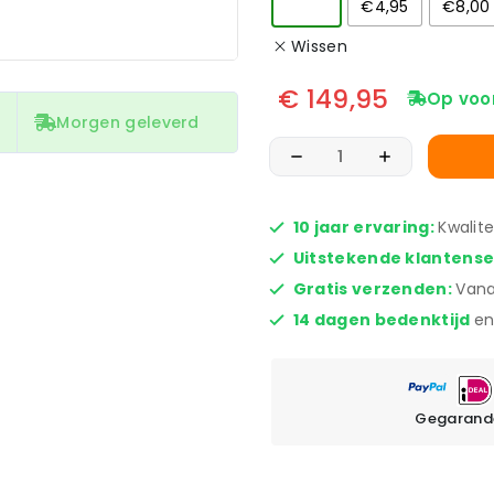
€4,95
€8,00
Wissen
€
149,95
Op voo
Morgen geleverd
10 jaar ervaring:
Kwalit
Uitstekende klantens
Gratis verzenden:
Vana
14 dagen bedenktijd
en
Gegarande