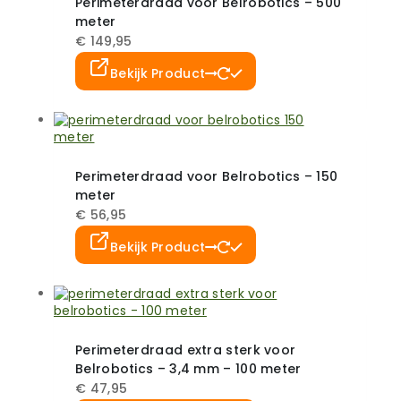
Perimeterdraad voor Belrobotics – 500
kan
meter
gekozen
worden
€
149,95
op
Dit
de
Bekijk Product
product
productpagina
heeft
meerdere
variaties.
Deze
optie
Perimeterdraad voor Belrobotics – 150
kan
meter
gekozen
worden
€
56,95
op
Dit
de
Bekijk Product
product
productpagina
heeft
meerdere
variaties.
Deze
optie
Perimeterdraad extra sterk voor
kan
Belrobotics – 3,4 mm – 100 meter
gekozen
worden
€
47,95