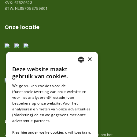
KVK: 67529623
BTW: NL857053759B01
Onze locatie
×
Deze website maakt
DUTCH
gebruik van cookies.
FRENCH
We gebruiken cookies voor de
(functionele)werking van onze website en
GERMAN
voor het analyseren(Prestatie) van
bezoekers op onze website. Voor het
analyseren en meten van onze advertenties
(Marketing) delen we gegevens met onze
Over ons
advertentie partners.
Kies hieronder welke cookies u wil toestaan.
Wij van robotmaaier-mesjes.nl doen ons uiterste best om het