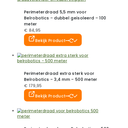
Perimeterdraad 5,5 mm voor
Belrobotics – dubbel geïsoleerd – 100
meter
€
84,95
Dit
Bekijk Product
product
heeft
meerdere
variaties.
Deze
optie
Perimeterdraad extra sterk voor
kan
Belrobotics – 3,4 mm – 500 meter
gekozen
worden
€
179,95
op
Dit
de
Bekijk Product
product
productpagina
heeft
meerdere
variaties.
Deze
optie