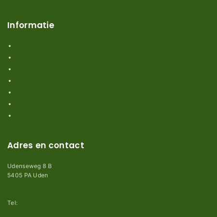
Informatie
Verzendkosten en levertijden
Retouren en garantie
Algemene voorwaarden
Privacy en Disclaimer
Kennisbank
Perimeterdraad advies
Adres en contact
Udenseweg 8 B
5405 PA Uden
info@robotmaaier-mesjes.nl
Tel:
+31 (0)85 78 255 78