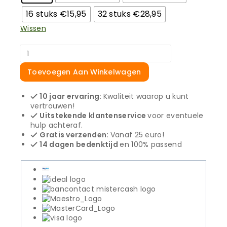
16 stuks €15,95
32 stuks €28,95
Wissen
Perimeterdraad
voor
Florabest
Toevoegen Aan Winkelwagen
-
500
10 jaar ervaring:
Kwaliteit waarop u kunt
meter
vertrouwen!
aantal
Uitstekende klantenservice
voor eventuele
hulp achteraf.
Gratis verzenden:
Vanaf 25 euro!
14 dagen bedenktijd
en 100% passend