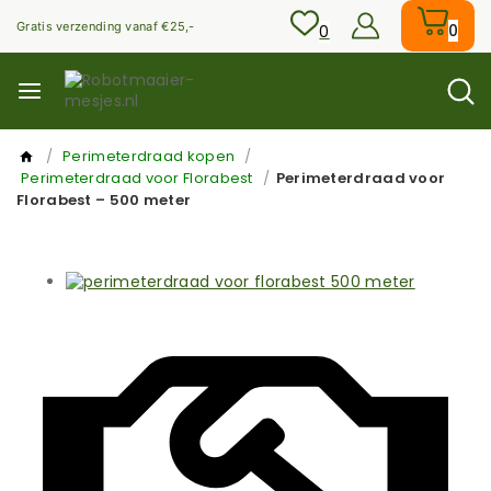
Skip
Gratis verzending vanaf €25,-
to
0
0
content
/
Perimeterdraad kopen
/
Perimeterdraad voor Florabest
/
Perimeterdraad voor
Florabest – 500 meter