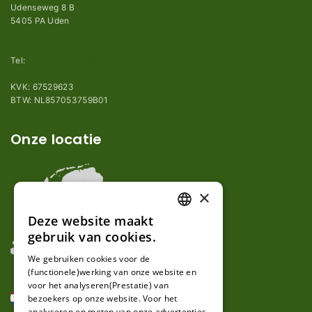
Udenseweg 8 B
5405 PA Uden
info@robotmaaier-mesjes.nl
Tel:
+31 (0)85 78 255 78
KVK: 67529623
BTW: NL857053759B01
Onze locatie
×
Deze website maakt
DUTCH
gebruik van cookies.
FRENCH
We gebruiken cookies voor de
(functionele)werking van onze website en
GERMAN
voor het analyseren(Prestatie) van
bezoekers op onze website. Voor het
analyseren en meten van onze advertenties