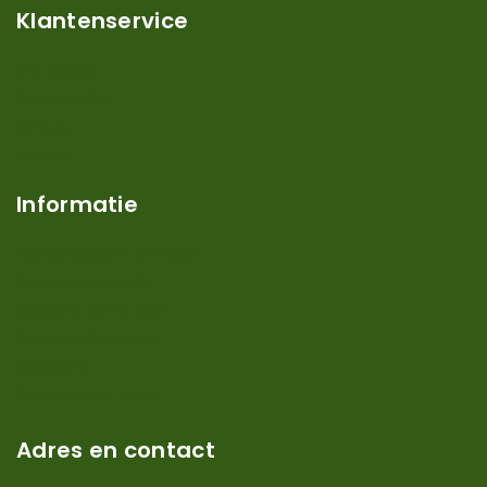
Klantenservice
Mijn account
Klantenservice
Contact
Over ons
Informatie
Verzendkosten en levertijden
Retouren en garantie
Algemene voorwaarden
Privacy en Disclaimer
Kennisbank
Perimeterdraad advies
Adres en contact