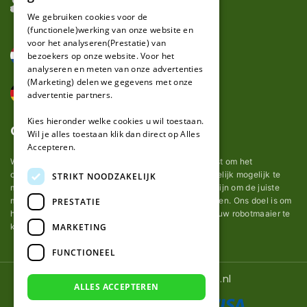
FRENCH
We gebruiken cookies voor de
(functionele)werking van onze website en
GERMAN
voor het analyseren(Prestatie) van
bezoekers op onze website. Voor het
analyseren en meten van onze advertenties
(Marketing) delen we gegevens met onze
advertentie partners.
Kies hieronder welke cookies u wil toestaan.
Over ons
Wil je alles toestaan klik dan direct op Alles
Accepteren.
Wij van robotmaaier-mesjes.nl doen ons uiterste best om het
onderhoud van robot grasmaaier mesjes zo gemakkelijk mogelijk te
STRIKT NOODZAKELIJK
maken. Uit ervaring merkten we hoe lastig het kan zijn om de juiste
messen voor een automatische grasmachine te vinden. Ons doel is om
PRESTATIE
het u makkelijk te maken om de goede mesjes voor uw robotmaaier te
MARKETING
kopen.
FUNCTIONEEL
© 2026 Robotmaaier-mesjes.nl
ALLES ACCEPTEREN