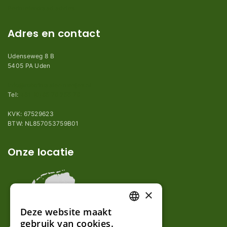
Perimeterdraad advies
Adres en contact
Udenseweg 8 B
5405 PA Uden
info@robotmaaier-mesjes.nl
Tel:
+31 (0)85 78 255 78
KVK: 67529623
BTW: NL857053759B01
Onze locatie
×
Deze website maakt
DUTCH
gebruik van cookies.