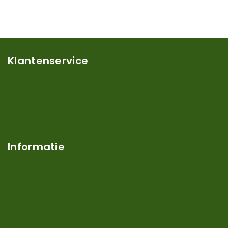
Klantenservice
Mijn account
Klantenservice
Contact
Over ons
Informatie
Verzendkosten en levertijden
Retouren en garantie
Algemene voorwaarden
Privacy en Disclaimer
Kennisbank