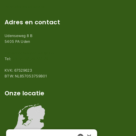
Perimeterdraad advies
Adres en contact
Udenseweg 8 B
5405 PA Uden
info@robotmaaier-mesjes.nl
Tel:
+31 (0)85 78 255 78
KVK: 67529623
BTW: NL857053759B01
Onze locatie