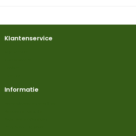
Klantenservice
Mijn account
Klantenservice
Contact
Over ons
Informatie
Verzendkosten en levertijden
Retouren en garantie
Algemene voorwaarden
Privacy en Disclaimer
Kennisbank