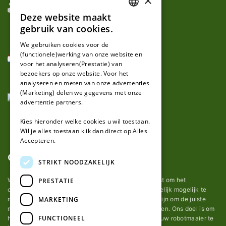
×
Deze website maakt
DUTCH
gebruik van cookies.
FRENCH
We gebruiken cookies voor de
(functionele)werking van onze website en
GERMAN
voor het analyseren(Prestatie) van
bezoekers op onze website. Voor het
analyseren en meten van onze advertenties
(Marketing) delen we gegevens met onze
advertentie partners.
Kies hieronder welke cookies u wil toestaan.
Wil je alles toestaan klik dan direct op Alles
Accepteren.
Over ons
STRIKT NOODZAKELIJK
Wij van robotmaaier-mesjes.nl doen ons uiterste best om het
PRESTATIE
onderhoud van robot grasmaaier mesjes zo gemakkelijk mogelijk te
MARKETING
maken. Uit ervaring merkten we hoe lastig het kan zijn om de juiste
messen voor een automatische grasmachine te vinden. Ons doel is om
FUNCTIONEEL
het u makkelijk te maken om de goede mesjes voor uw robotmaaier te