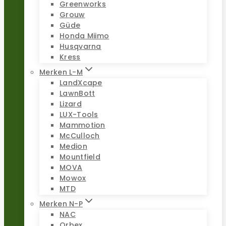
Greenworks
Grouw
Güde
Honda Miimo
Husqvarna
Kress
Merken L-M
LandXcape
LawnBott
Lizard
LUX-Tools
Mammotion
McCulloch
Medion
Mountfield
MOVA
Mowox
MTD
Merken N-P
NAC
Orbex