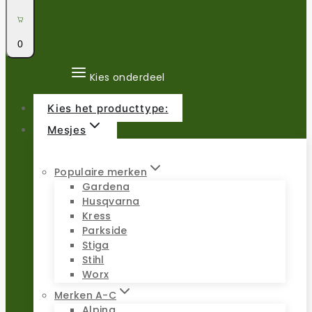
0
Kies onderdeel
Kies het producttype:
Mesjes
Populaire merken
Gardena
Husqvarna
Kress
Parkside
Stiga
Stihl
Worx
Merken A-C
Alpina