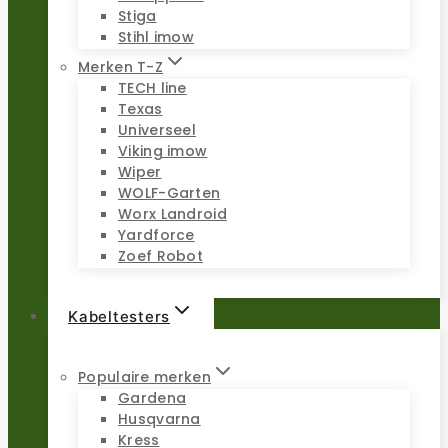
Stiga
Stihl imow
Merken T-Z
TECH line
Texas
Universeel
Viking imow
Wiper
WOLF-Garten
Worx Landroid
Yardforce
Zoef Robot
Kabeltesters
Populaire merken
Gardena
Husqvarna
Kress