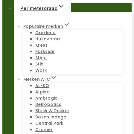
Perimeterdraad
Populaire merken
Gardena
Husqvarna
Kress
Parkside
Stiga
Stihl
Worx
Merken A-C
AL-KO
Alpina
Ambrogio
Belrobotics
Black & Decker
Bosch Indego
Central Park
Cramer