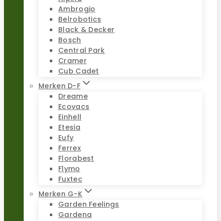
Ambrogio
Belrobotics
Black & Decker
Bosch
Central Park
Cramer
Cub Cadet
Merken D-F
Dreame
Ecovacs
Einhell
Etesia
Eufy
Ferrex
Florabest
Flymo
Fuxtec
Merken G-K
Garden Feelings
Gardena