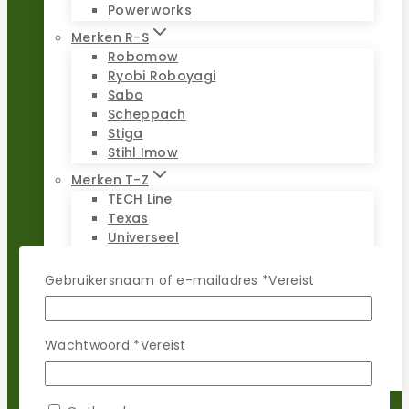
Powerworks
Merken R-S
Robomow
Ryobi Roboyagi
Sabo
Scheppach
Stiga
Stihl Imow
Merken T-Z
TECH Line
Texas
Universeel
Viking Imow
Wiper
Gebruikersnaam of e-mailadres
*
Vereist
WOLF-Garten
Worx Landroid
Yardforce
Wachtwoord
*
Vereist
Zoef Robot
Reparatie sets