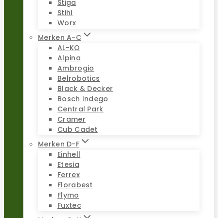
Stiga
Stihl
Worx
Merken A-C
AL-KO
Alpina
Ambrogio
Belrobotics
Black & Decker
Bosch Indego
Central Park
Cramer
Cub Cadet
Merken D-F
Einhell
Etesia
Ferrex
Florabest
Flymo
Fuxtec