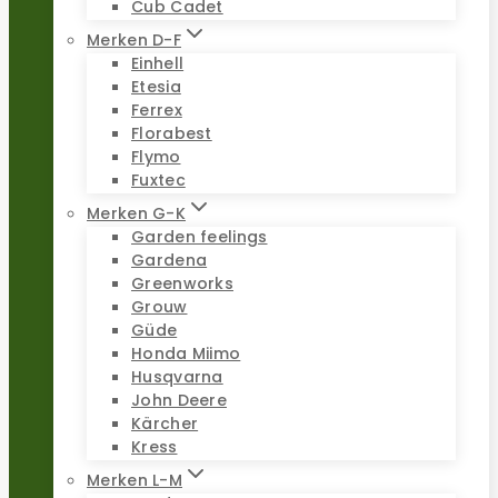
Cub Cadet
Merken D-F
Einhell
Etesia
Ferrex
Florabest
Flymo
Fuxtec
Merken G-K
Garden feelings
Gardena
Greenworks
Grouw
Güde
Honda Miimo
Husqvarna
John Deere
Kärcher
Kress
Merken L-M