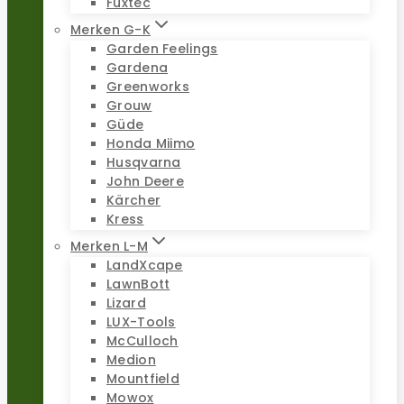
Fuxtec
Merken G-K
Garden Feelings
Gardena
Greenworks
Grouw
Güde
Honda Miimo
Husqvarna
John Deere
Kärcher
Kress
Merken L-M
LandXcape
LawnBott
Lizard
LUX-Tools
McCulloch
Medion
Mountfield
Mowox