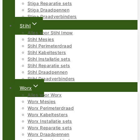
Stiga Reparatie sets
Stiga Draadpennen
Stiga Draadverbinders
Stihl
Alles voor Stihl Imow
Stihl Mesjes
Stihl Perimeterdraad
Stihl Kabeltesters
Stihl Installatie sets
Stihl Reparatie sets
Stihl Draadpennen
Stihl Draadverbinders
Worx
Alles voor Worx
Worx Mesjes
Worx Perimeterdraad
Worx Kabeltesters
Worx Installatie sets
Worx Reparatie sets
Worx Draadpennen