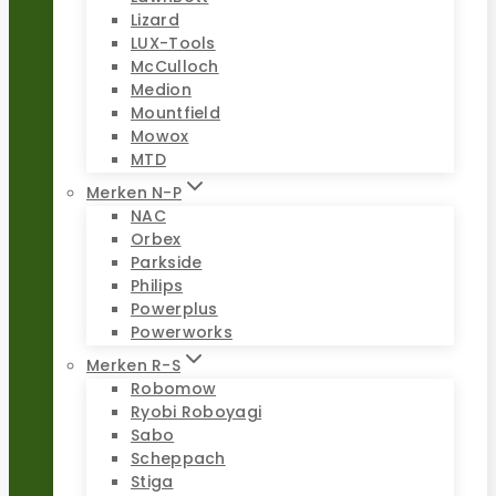
Lizard
LUX-Tools
McCulloch
Medion
Mountfield
Mowox
MTD
Merken N-P
NAC
Orbex
Parkside
Philips
Powerplus
Powerworks
Merken R-S
Robomow
Ryobi Roboyagi
Sabo
Scheppach
Stiga