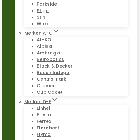
Parkside
Stiga
Stihl
Worx
Merken A-C
AL-KO
Alpina
Ambrogio
Belrobotics
Black & Decker
Bosch Indego
Central Park
Cramer
Cub Cadet
Merken D-F
Einhell
Etesia
Ferrex
Florabest
Flymo