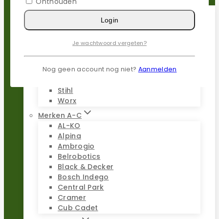
Onthouden
Login
Populaire merken
Gardena
Je wachtwoord vergeten?
Husqvarna
Kress
Nog geen account nog niet?
Aanmelden
Parkside
Stiga
Stihl
Worx
Merken A-C
AL-KO
Alpina
Ambrogio
Belrobotics
Black & Decker
Bosch Indego
Central Park
Cramer
Cub Cadet