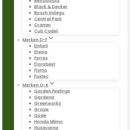
Belrobotics
Black & Decker
Bosch Indego
Central Park
Cramer
Cub Cadet
Merken D-F
Einhell
Etesia
Ferrex
Florabest
Flymo
Fuxtec
Merken G-K
Garden Feelings
Gardena
Greenworks
Grouw
Güde
Honda Miimo
Husqvarna