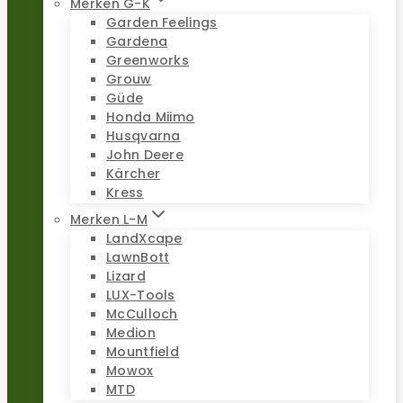
Merken G-K
Garden Feelings
Gardena
Greenworks
Grouw
Güde
Honda Miimo
Husqvarna
John Deere
Kärcher
Kress
Merken L-M
LandXcape
LawnBott
Lizard
LUX-Tools
McCulloch
Medion
Mountfield
Mowox
MTD