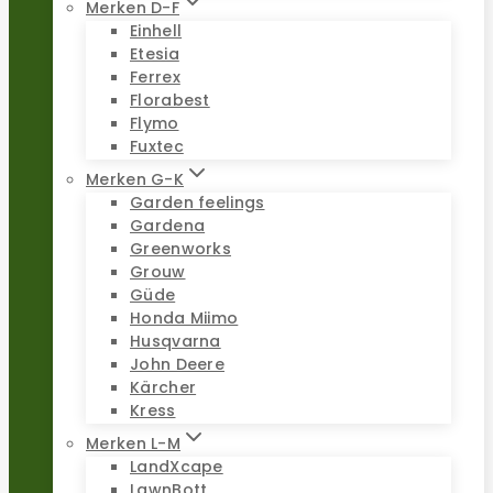
Merken D-F
Einhell
Etesia
Ferrex
Florabest
Flymo
Fuxtec
Merken G-K
Garden feelings
Gardena
Greenworks
Grouw
Güde
Honda Miimo
Husqvarna
John Deere
Kärcher
Kress
Merken L-M
LandXcape
LawnBott