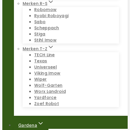
Merken R-S
Robomow
Ryobi Roboyagi
Sabo
Scheppach
Stiga
Stihl Imow
Merken T-Z
TECH Line
Texas
Universeel
Viking Imow
Wiper
Wolf-Garten
Worx Landroid
Yardforce
Zoef Robot
Gardena