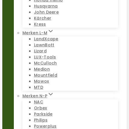
Honda miimo
Husqvarna
John Deere
Kärcher
Kress
Merken L-M
LandXcape
LawnBott
Lizard
LUX-Tools
McCulloch
Medion
Mountfield
Mowox
MTD
Merken N-P
NAC
Orbex
Parkside
Philips
Powerplus