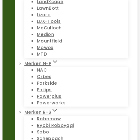
LandXcape
LawnBott
Lizard
LUX-Tools
McCulloch
Medion
Mountfield
Mowox
MTD
Merken N-P
NAC
Orbex
Parkside
Philips
Powerplus
Powerworks
Merken R-S
Robomow
Ryobi Roboyagi
Sabo
Scheppach