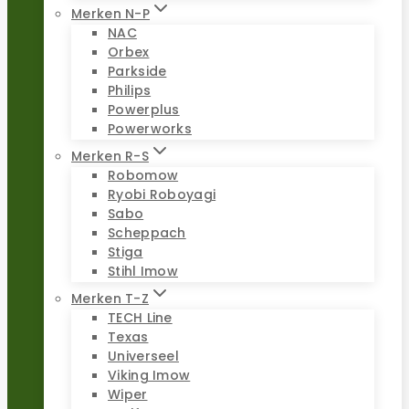
Merken N-P
NAC
Orbex
Parkside
Philips
Powerplus
Powerworks
Merken R-S
Robomow
Ryobi Roboyagi
Sabo
Scheppach
Stiga
Stihl Imow
Merken T-Z
TECH Line
Texas
Universeel
Viking Imow
Wiper