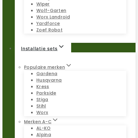
Wiper
Wolf-Garten
Worx Landroid
Yardforce
Zoef Robot
Installatie sets
Populaire merken
Gardena
Husqvarna
Kress
Parkside
Stiga
Stihl
Worx
Merken A-C
AL-KO
Alpina