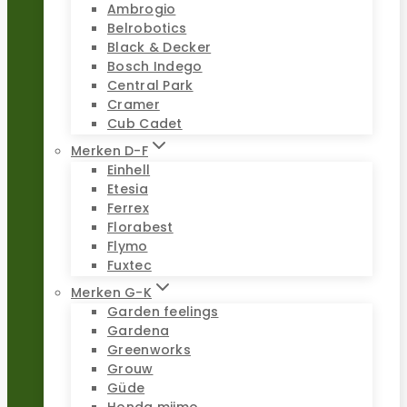
Ambrogio
Belrobotics
Black & Decker
Bosch Indego
Central Park
Cramer
Cub Cadet
Merken D-F
Einhell
Etesia
Ferrex
Florabest
Flymo
Fuxtec
Merken G-K
Garden feelings
Gardena
Greenworks
Grouw
Güde