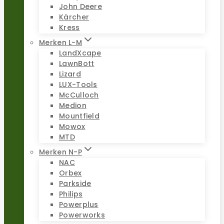
John Deere
Kärcher
Kress
Merken L-M
LandXcape
LawnBott
Lizard
LUX-Tools
McCulloch
Medion
Mountfield
Mowox
MTD
Merken N-P
NAC
Orbex
Parkside
Philips
Powerplus
Powerworks