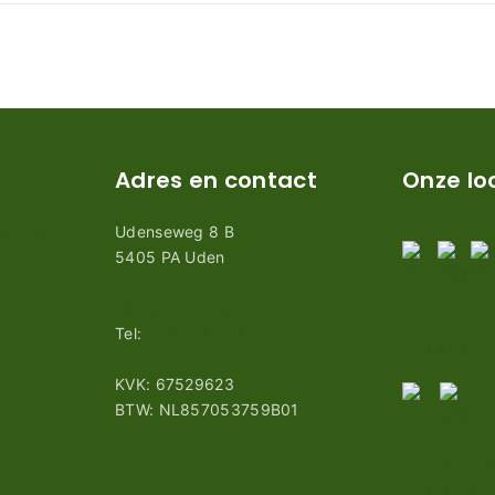
Adres en contact
Onze lo
Udenseweg 8 B
tijden
5405 PA Uden
n
info@robotmaaier-mesjes.nl
Tel:
+31 (0)85 78 255 78
KVK: 67529623
BTW: NL857053759B01