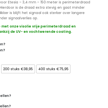
voor Etesia – 3,4 mm – 150 meter is perimeterdraad
ierdoor is de draad extra stevig en gaat minder
ker is blijft het signaal ook sterker over langere
der signaalverlies op.
met onze visolie vrije perimeterdraad en
ankzij de UV- en vochtwerende coating.
en?
en?
200 stuks €38,95
400 stuks €75,95
ellen?
ellen?