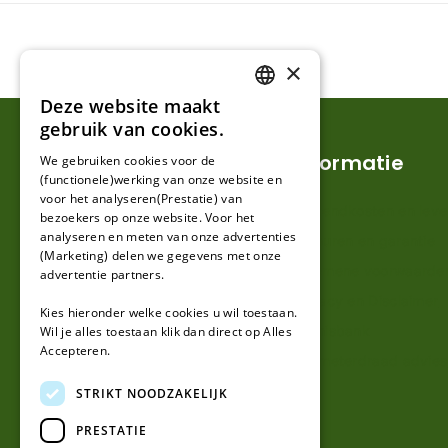
×
Deze website maakt
DUTCH
gebruik van cookies.
FRENCH
Klantenservice
Informatie
We gebruiken cookies voor de
(functionele)werking van onze website en
GERMAN
voor het analyseren(Prestatie) van
Mijn account
Verzendkosten en lever
bezoekers op onze website. Voor het
analyseren en meten van onze advertenties
Klantenservice
Retouren en garantie
(Marketing) delen we gegevens met onze
Contact
Algemene voorwaarde
advertentie partners.
Over ons
Privacy en Disclaimer
Kies hieronder welke cookies u wil toestaan.
Kennisbank
Wil je alles toestaan klik dan direct op Alles
Accepteren.
Perimeterdraad advies
STRIKT NOODZAKELIJK
PRESTATIE