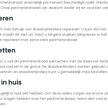
 perimeterdraad uiteindelijk permanent beschadigd raakt. Hier
g. Onze perimeterdraden zijn daarom visolie vrij en voorzien 
eren
it met behulp van draadverbinders repareren. U kunt dit met
k maakt dit niet uit. Gaat u langere stukken aanpassen in het
e repareren met extra sterk perimeterdraad.
etten
nt u ook dit perimeterdraad vastzetten met de daarvoor bed
ad vastzet in de grond. De draadverbinders worden gebruikt 
pennen en draadverbinders kunt u gemakkelijk mee bestellen 
in huis
gelijk in huis wilt hebben. Om deze reden zorgen we ervoor d
ht u vragen hebben over het perimeterdraad, neem dan vooral
pen.