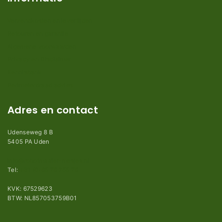
Verzendkosten en levertijden
Retouren en garantie
Algemene voorwaarden
Privacy en Disclaimer
Kennisbank
Perimeterdraad advies
Adres en contact
Udenseweg 8 B
5405 PA Uden
info@robotmaaier-mesjes.nl
Tel:
+31 (0)85 78 255 78
KVK: 67529623
BTW: NL857053759B01