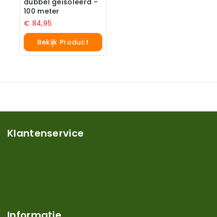
dubbel geïsoleerd –
100 meter
€
84,95
Bekijk Product
Klantenservice
Mijn account
Klantenservice
Contact
Over ons
Informatie