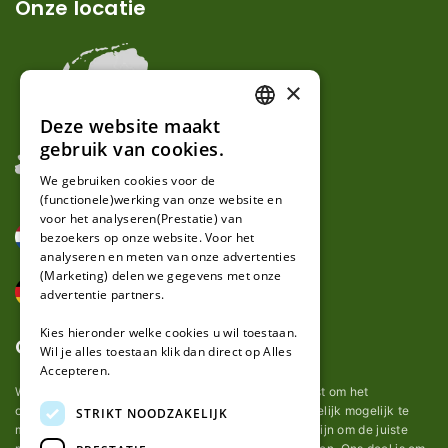
Onze locatie
×
Deze website maakt
DUTCH
gebruik van cookies.
FRENCH
We gebruiken cookies voor de
(functionele)werking van onze website en
GERMAN
voor het analyseren(Prestatie) van
bezoekers op onze website. Voor het
analyseren en meten van onze advertenties
(Marketing) delen we gegevens met onze
advertentie partners.
Kies hieronder welke cookies u wil toestaan.
Over ons
Wil je alles toestaan klik dan direct op Alles
Accepteren.
Wij van robotmaaier-mesjes.nl doen ons uiterste best om het
onderhoud van robot grasmaaier mesjes zo gemakkelijk mogelijk te
STRIKT NOODZAKELIJK
maken. Uit ervaring merkten we hoe lastig het kan zijn om de juiste