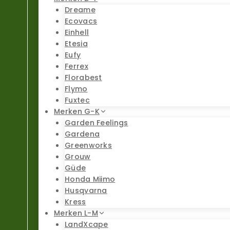
Dreame
Ecovacs
Einhell
Etesia
Eufy
Ferrex
Florabest
Flymo
Fuxtec
Merken G-K
Garden Feelings
Gardena
Greenworks
Grouw
Güde
Honda Miimo
Husqvarna
Kress
Merken L-M
LandXcape