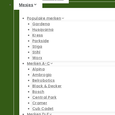
Mesjes
Populaire merken
Gardena
Husqvarna
Kress
Parkside
Stiga
Stihl
Worx
Merken A-C
Alpina
Ambrogio
Belrobotics
Black & Decker
Bosch
Central Park
Cramer
Cub Cadet
Merken D-F