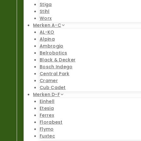
Stiga
Stihl
Worx
Merken A-C
AL-KO
Alpina
Ambrogio
Belrobotics
Black & Decker
Bosch Indego
Central Park
Cramer
Cub Cadet
Merken D-F
Einhell
Etesia
Ferrex
Florabest
Flymo
Fuxtec