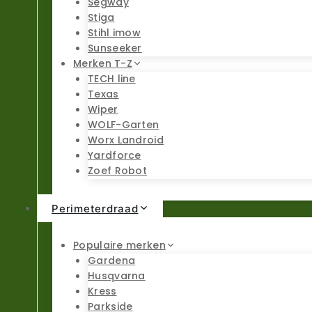
Segway
Stiga
Stihl imow
Sunseeker
Merken T-Z
TECH line
Texas
Wiper
WOLF-Garten
Worx Landroid
Yardforce
Zoef Robot
Perimeterdraad
Populaire merken
Gardena
Husqvarna
Kress
Parkside