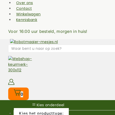
Skip
Over ons
to
Contact
content
Winkelwagen
Kennisbank
Voor 16:00 uur besteld, morgen in huis!
Zoek
naar:
0
Kies onderdeel
Kies het producttype: