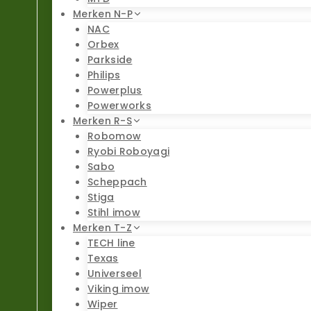
Merken N-P
NAC
Orbex
Parkside
Philips
Powerplus
Powerworks
Merken R-S
Robomow
Ryobi Roboyagi
Sabo
Scheppach
Stiga
Stihl imow
Merken T-Z
TECH line
Texas
Universeel
Viking imow
Wiper