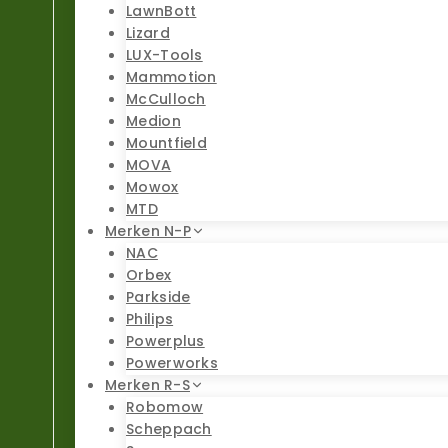
LawnBott
Lizard
LUX-Tools
Mammotion
McCulloch
Medion
Mountfield
MOVA
Mowox
MTD
Merken N-P
NAC
Orbex
Parkside
Philips
Powerplus
Powerworks
Merken R-S
Robomow
Scheppach