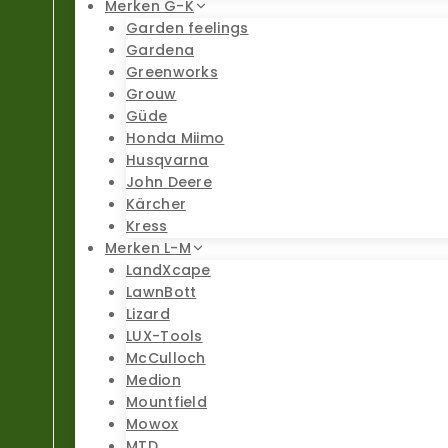
Merken G-K
Garden feelings
Gardena
Greenworks
Grouw
Güde
Honda Miimo
Husqvarna
John Deere
Kärcher
Kress
Merken L-M
LandXcape
LawnBott
Lizard
LUX-Tools
McCulloch
Medion
Mountfield
Mowox
MTD