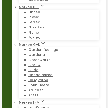
Merken D-F
Einhell
Etesia
Ferrex
Florabest
Flymo
Fuxtec
Merken G-K
Garden feelings
Gardena
Greenworks
Grouw
Güde
Honda miimo
Husqvarna
John Deere
Kärcher
Kress
Merken L-M
LandXcape