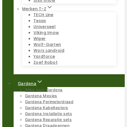
Stihl Imow
Merken T-Z
TECH Line
Texas
Universeel
Viking Imow
Wiper
Wolf-Garten
Worx Landroid
Yardforce
Zoef Robot
Gardena
Alles voor Gardena
Gardena Mesjes
Gardena Perimeterdraad
Gardena Kabeltesters
Gardena Installatie sets
Gardena Reparatie sets
Gardena Draadpennen