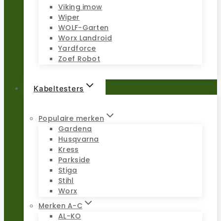
Viking imow
Wiper
WOLF-Garten
Worx Landroid
Yardforce
Zoef Robot
Kabeltesters
Populaire merken
Gardena
Husqvarna
Kress
Parkside
Stiga
Stihl
Worx
Merken A-C
AL-KO