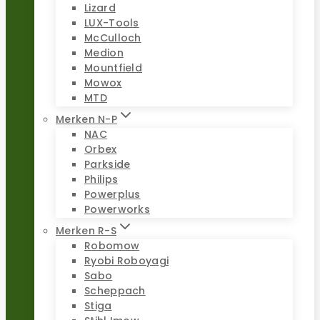
Lizard
LUX-Tools
McCulloch
Medion
Mountfield
Mowox
MTD
Merken N-P
NAC
Orbex
Parkside
Philips
Powerplus
Powerworks
Merken R-S
Robomow
Ryobi Roboyagi
Sabo
Scheppach
Stiga