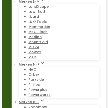
Merken L-M
LandXcape
LawnBott
Lizard
LUX-Tools
Mammotion
McCulloch
Medion
Mountfield
MOVA
Mowox
MTD
Merken N-P
NAC
Orbex
Parkside
Philips
Powerplus
Powerworks
Merken R-S
Robomow