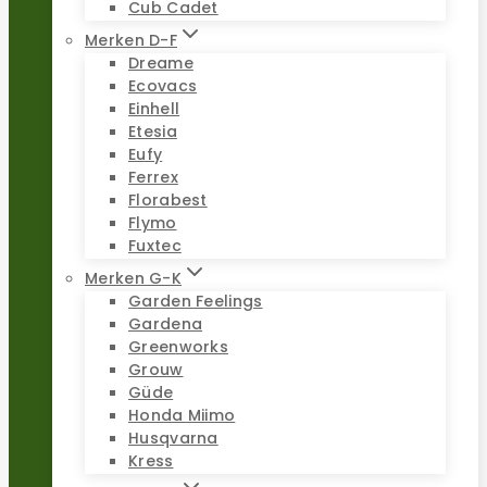
Cub Cadet
Merken D-F
Dreame
Ecovacs
Einhell
Etesia
Eufy
Ferrex
Florabest
Flymo
Fuxtec
Merken G-K
Garden Feelings
Gardena
Greenworks
Grouw
Güde
Honda Miimo
Husqvarna
Kress