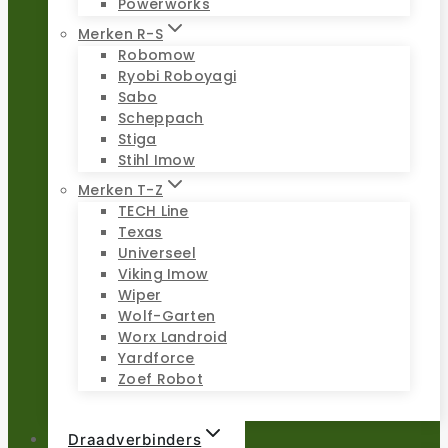
Powerworks
Merken R-S
Robomow
Ryobi Roboyagi
Sabo
Scheppach
Stiga
Stihl Imow
Merken T-Z
TECH Line
Texas
Universeel
Viking Imow
Wiper
Wolf-Garten
Worx Landroid
Yardforce
Zoef Robot
Draadverbinders