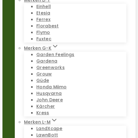
Merken D-F
Einhell
Etesia
Ferrex
Florabest
Flymo
Fuxtec
Merken G-K
Garden Feelings
Gardena
Greenworks
Grouw
Güde
Honda Miimo
Husqvarna
John Deere
Kärcher
Kress
Merken L-M
LandXcape
LawnBott