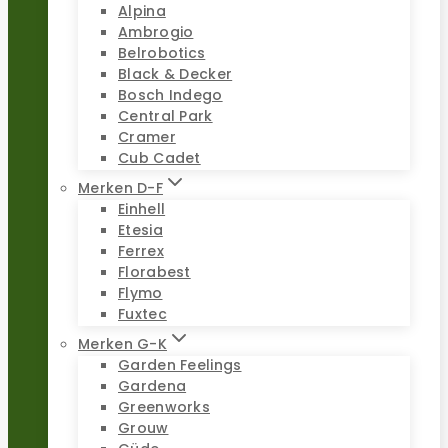
Alpina
Ambrogio
Belrobotics
Black & Decker
Bosch Indego
Central Park
Cramer
Cub Cadet
Merken D-F
Einhell
Etesia
Ferrex
Florabest
Flymo
Fuxtec
Merken G-K
Garden Feelings
Gardena
Greenworks
Grouw