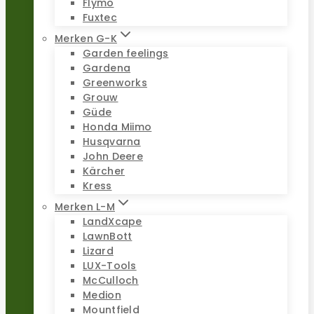
Flymo
Fuxtec
Merken G-K
Garden feelings
Gardena
Greenworks
Grouw
Güde
Honda Miimo
Husqvarna
John Deere
Kärcher
Kress
Merken L-M
LandXcape
LawnBott
Lizard
LUX-Tools
McCulloch
Medion
Mountfield