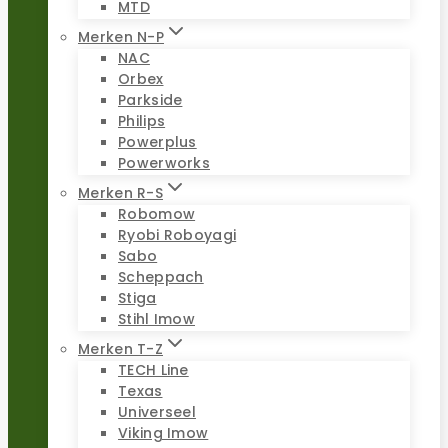
MTD
Merken N-P
NAC
Orbex
Parkside
Philips
Powerplus
Powerworks
Merken R-S
Robomow
Ryobi Roboyagi
Sabo
Scheppach
Stiga
Stihl Imow
Merken T-Z
TECH Line
Texas
Universeel
Viking Imow