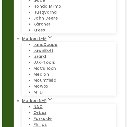
Güde
Honda Miimo
Husqvarna
John Deere
Kärcher
Kress
Merken L-M
LandXcape
LawnBott
Lizard
LUX-Tools
McCulloch
Medion
Mountfield
Mowox
MTD
Merken N-P
NAC
Orbex
Parkside
Philips