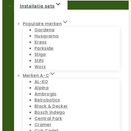
Installatie sets
Populaire merken
Gardena
Husqvarna
Kress
Parkside
Stiga
Stihl
Worx
Merken A-C
AL-KO
Alpina
Ambrogio
Belrobotics
Black & Decker
Bosch Indego
Central Park
Cramer
Cub Cadet