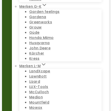
Merken G-K
Garden feelings
Gardena
Greenworks
Grouw
Güde
Honda Miimo
Husqvarna
John Deere
Kärcher
Kress
Merken L-M
LandXcape
LawnBott
Lizard
LUX-Tools
McCulloch
Medion
Mountfield
Mowox