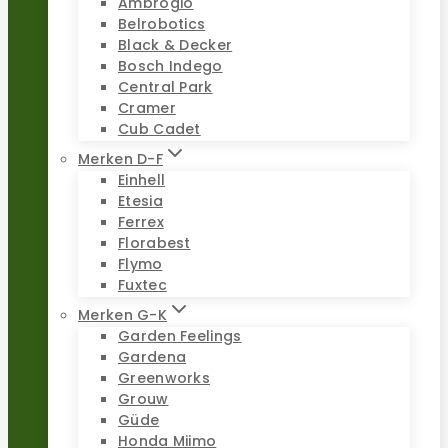
Ambrogio
Belrobotics
Black & Decker
Bosch Indego
Central Park
Cramer
Cub Cadet
Merken D-F
Einhell
Etesia
Ferrex
Florabest
Flymo
Fuxtec
Merken G-K
Garden Feelings
Gardena
Greenworks
Grouw
Güde
Honda Miimo