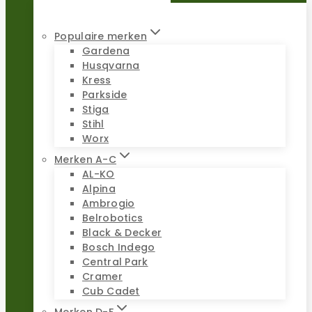
Populaire merken
Gardena
Husqvarna
Kress
Parkside
Stiga
Stihl
Worx
Merken A-C
AL-KO
Alpina
Ambrogio
Belrobotics
Black & Decker
Bosch Indego
Central Park
Cramer
Cub Cadet