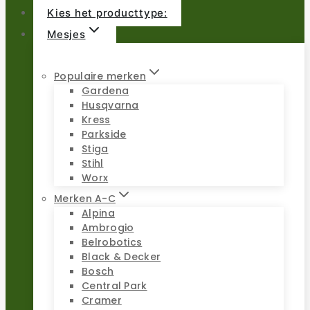
Kies het producttype:
Mesjes
Populaire merken
Gardena
Husqvarna
Kress
Parkside
Stiga
Stihl
Worx
Merken A-C
Alpina
Ambrogio
Belrobotics
Black & Decker
Bosch
Central Park
Cramer