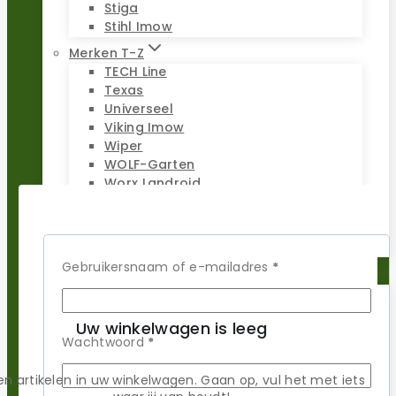
Stiga
Stihl Imow
Merken T-Z
TECH Line
Texas
Universeel
Viking Imow
Wiper
WOLF-Garten
Worx Landroid
Yardforce
Zoef Robot
Vereist
Gebruikersnaam of e-mailadres
*
Reparatie sets
Uw winkelwagen is leeg
Populaire merken
Vereist
Wachtwoord
*
Gardena
Husqvarna
n artikelen in uw winkelwagen. Gaan op, vul het met iets
Kress