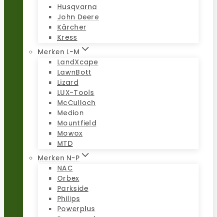
Husqvarna
John Deere
Kärcher
Kress
Merken L-M
LandXcape
LawnBott
Lizard
LUX-Tools
McCulloch
Medion
Mountfield
Mowox
MTD
Merken N-P
NAC
Orbex
Parkside
Philips
Powerplus