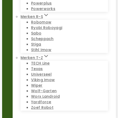
Powerplus
Powerworks
Merken R-S
Robomow
Ryobi Roboyagi
Sabo
Scheppach
Stiga
Stihl Imow
Merken T-Z
TECH Line
Texas
Universeel
Viking Imow
Wiper
Wolf-Garten
Worx Landroid
Yardforce
Zoef Robot