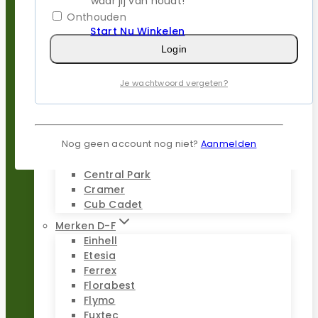
waar jij van houdt!
Parkside
Onthouden
Stiga
Start Nu Winkelen
Stihl
Worx
Login
Merken A-C
Je wachtwoord vergeten?
AL-KO
Alpina
Ambrogio
Belrobotics
Nog geen account nog niet?
Aanmelden
Black & Decker
Bosch Indego
Central Park
Cramer
Cub Cadet
Merken D-F
Einhell
Etesia
Ferrex
Florabest
Flymo
Fuxtec