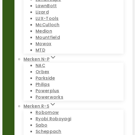
LawnBott
Lizard
LUX-Tools
McCulloch
Medion
Mountfield
Mowox
MTD
Merken N-P
NAC
Orbex
Parkside
Philips
Powerplus
Powerworks
Merken R-S
Robomow
Ryobi Roboyagi
Sabo
Scheppach