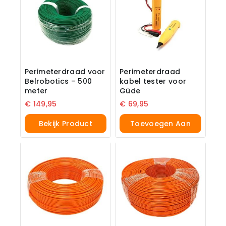
Perimeterdraad voor
Perimeterdraad
Belrobotics – 500
kabel tester voor
meter
Güde
€
149,95
€
69,95
Bekijk Product
Toevoegen Aan
Winkelwagen