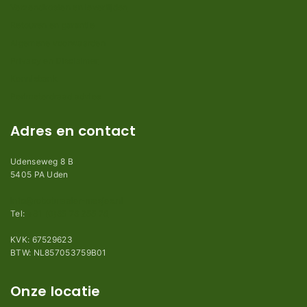
Verzendkosten en levertijden
Retouren en garantie
Algemene voorwaarden
Privacy en Disclaimer
Kennisbank
Perimeterdraad advies
Adres en contact
Udenseweg 8 B
5405 PA Uden
info@robotmaaier-mesjes.nl
Tel:
+31 (0)85 78 255 78
KVK: 67529623
BTW: NL857053759B01
Onze locatie