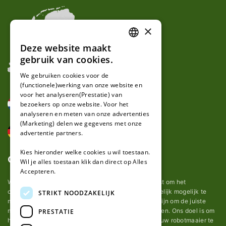
×
Deze website maakt
DUTCH
gebruik van cookies.
FRENCH
We gebruiken cookies voor de
(functionele)werking van onze website en
GERMAN
voor het analyseren(Prestatie) van
bezoekers op onze website. Voor het
analyseren en meten van onze advertenties
(Marketing) delen we gegevens met onze
advertentie partners.
Kies hieronder welke cookies u wil toestaan.
Over ons
Wil je alles toestaan klik dan direct op Alles
Accepteren.
Wij van robotmaaier-mesjes.nl doen ons uiterste best om het
onderhoud van robot grasmaaier mesjes zo gemakkelijk mogelijk te
STRIKT NOODZAKELIJK
maken. Uit ervaring merkten we hoe lastig het kan zijn om de juiste
messen voor een automatische grasmachine te vinden. Ons doel is om
PRESTATIE
het u makkelijk te maken om de goede mesjes voor uw robotmaaier te