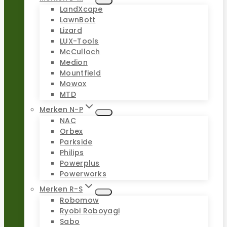
LandXcape
LawnBott
Lizard
LUX-Tools
McCulloch
Medion
Mountfield
Mowox
MTD
Merken N-P
NAC
Orbex
Parkside
Philips
Powerplus
Powerworks
Merken R-S
Robomow
Ryobi Roboyagi
Sabo