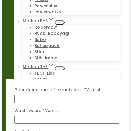
Powerplus
Powerworks
Merken R-S
Robomow
Ryobi Roboyagi
Sabo
Scheppach
Stiga
Stihl Imow
Merken T-Z
TECH Line
Texas
Universeel
Gebruikersnaam of e-mailadres
*
Vereist
Viking Imow
Wiper
WOLF-Garten
Worx Landroid
Wachtwoord
*
Vereist
Yardforce
Zoef Robot