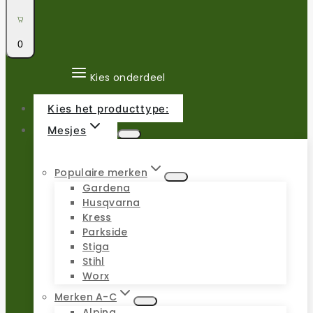
0
Kies onderdeel
Kies het producttype:
Mesjes
Populaire merken
Gardena
Husqvarna
Kress
Parkside
Stiga
Stihl
Worx
Merken A-C
Alpina