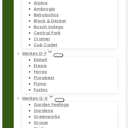
Alpina
Ambrogio
Belrobotics
Black & Decker
Bosch Indego
Central Park
Cramer
Cub Cadet
Merken D-F
Einhell
Etesia
Ferrex
Florabest
Flymo
Fuxtec
Merken G-K
Garden Feelings
Gardena
Greenworks
Grouw