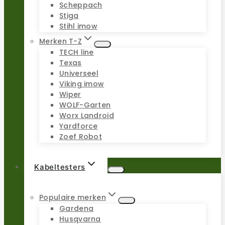
Scheppach
Stiga
Stihl imow
Merken T-Z
TECH line
Texas
Universeel
Viking imow
Wiper
WOLF-Garten
Worx Landroid
Yardforce
Zoef Robot
Kabeltesters
Populaire merken
Gardena
Husqvarna