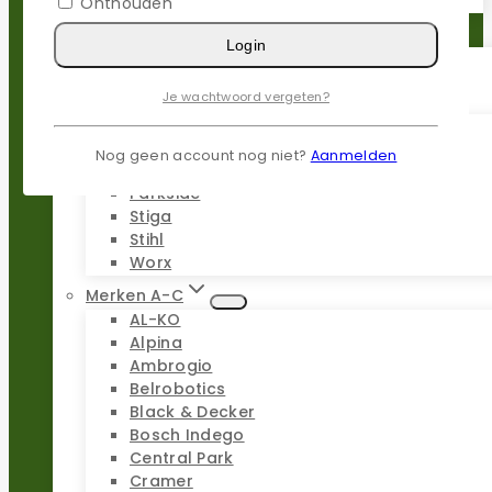
Onthouden
Reparatie sets
Login
Je wachtwoord vergeten?
Populaire merken
Gardena
Husqvarna
Nog geen account nog niet?
Aanmelden
Kress
Parkside
Stiga
Stihl
Worx
Merken A-C
AL-KO
Alpina
Ambrogio
Belrobotics
Black & Decker
Bosch Indego
Central Park
Cramer