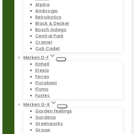
Alpina
Ambrogio
Belrobotics
Black & Decker
Bosch Indego
Central Park
Cramer
Cub Cadet
Merken D-F
Einhell
Etesia
Ferrex
Florabest
Flymo
Fuxtec
Merken G-K
Garden feelings
Gardena
Greenworks
Grouw