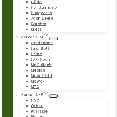
Güde
Honda miimo
Husqvarna
John Deere
Kärcher
Kress
Merken L-M
LandXcape
LawnBott
Lizard
LUX-Tools
McCulloch
Medion
Mountfield
Mowox
MTD
Merken N-P
NAC
Orbex
Parkside
Philips