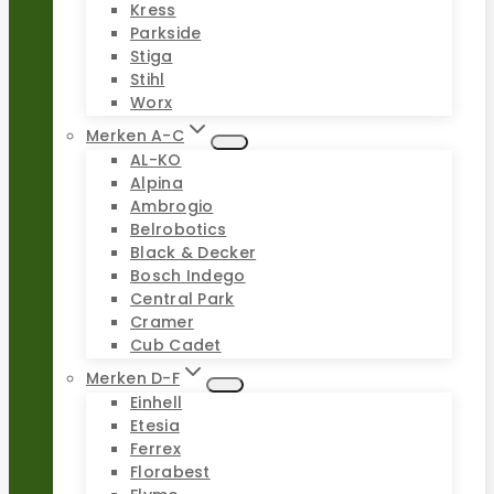
Kress
Parkside
Stiga
Stihl
Worx
Merken A-C
AL-KO
Alpina
Ambrogio
Belrobotics
Black & Decker
Bosch Indego
Central Park
Cramer
Cub Cadet
Merken D-F
Einhell
Etesia
Ferrex
Florabest