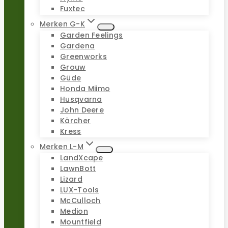
Fuxtec
Merken G-K
Garden Feelings
Gardena
Greenworks
Grouw
Güde
Honda Miimo
Husqvarna
John Deere
Kärcher
Kress
Merken L-M
LandXcape
LawnBott
Lizard
LUX-Tools
McCulloch
Medion
Mountfield