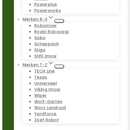
Powerplus
Powerworks
Merken R-S
Robomow
Ryobi Roboyagi
Sabo
Scheppach
Stiga
Stihl Imow
Merken T-Z
TECH Line
Texas
Universeel
Viking Imow
Wiper
Wolf-Garten
Worx Landroid
Yardforce
Zoef Robot