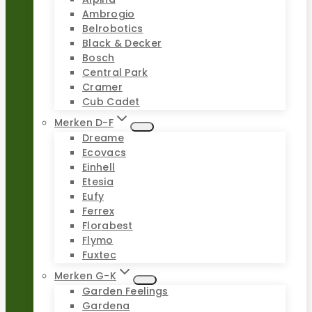
Ambrogio
Belrobotics
Black & Decker
Bosch
Central Park
Cramer
Cub Cadet
Merken D-F
Dreame
Ecovacs
Einhell
Etesia
Eufy
Ferrex
Florabest
Flymo
Fuxtec
Merken G-K
Garden Feelings
Gardena