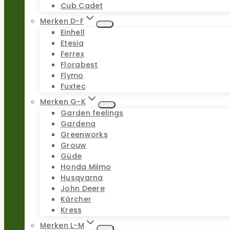
Cub Cadet
Merken D-F
Einhell
Etesia
Ferrex
Florabest
Flymo
Fuxtec
Merken G-K
Garden feelings
Gardena
Greenworks
Grouw
Güde
Honda Miimo
Husqvarna
John Deere
Kärcher
Kress
Merken L-M