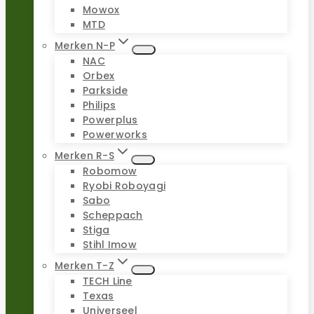
Mowox
MTD
Merken N-P
NAC
Orbex
Parkside
Philips
Powerplus
Powerworks
Merken R-S
Robomow
Ryobi Roboyagi
Sabo
Scheppach
Stiga
Stihl Imow
Merken T-Z
TECH Line
Texas
Universeel