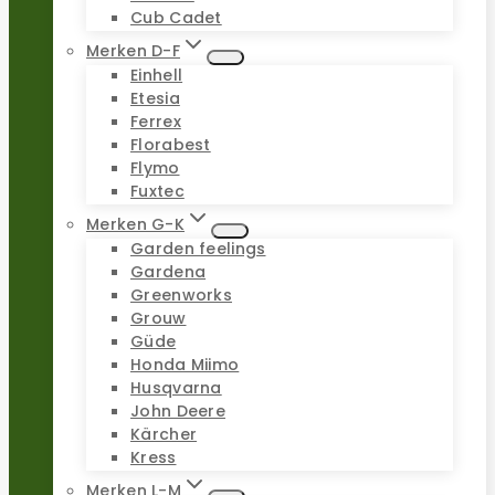
Cub Cadet
Merken D-F
Einhell
Etesia
Ferrex
Florabest
Flymo
Fuxtec
Merken G-K
Garden feelings
Gardena
Greenworks
Grouw
Güde
Honda Miimo
Husqvarna
John Deere
Kärcher
Kress
Merken L-M