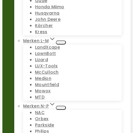
Güde
Honda Miimo
Husqvarna
John Deere
Kärcher
Kress
Merken L-M
LandXcape
LawnBott
Lizard
LUX-Tools
McCulloch
Medion
Mountfield
Mowox
MTD
Merken N-P
NAC
Orbex
Parkside
Philips