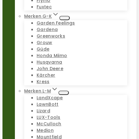
Flymo
Fuxtec
Merken G-K
Garden Feelings
Gardena
Greenworks
Grouw
Güde
Honda Miimo
Husqvarna
John Deere
Kärcher
Kress
Merken L-M
LandXcape
LawnBott
Lizard
LUX-Tools
McCulloch
Medion
Mountfield