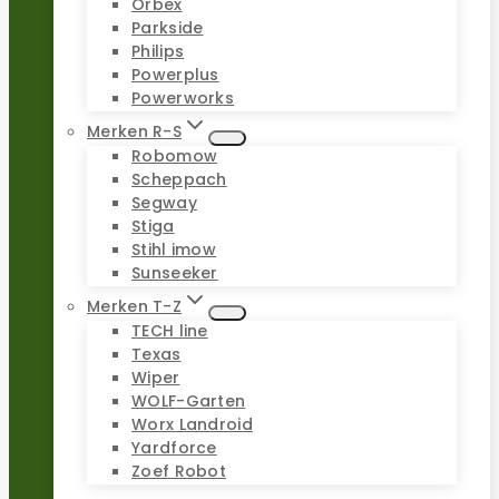
Orbex
Parkside
Philips
Powerplus
Powerworks
Merken R-S
Robomow
Scheppach
Segway
Stiga
Stihl imow
Sunseeker
Merken T-Z
TECH line
Texas
Wiper
WOLF-Garten
Worx Landroid
Yardforce
Zoef Robot