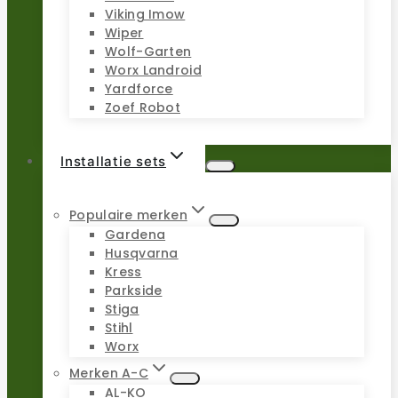
Viking Imow
Wiper
Wolf-Garten
Worx Landroid
Yardforce
Zoef Robot
Installatie sets
Populaire merken
Gardena
Husqvarna
Kress
Parkside
Stiga
Stihl
Worx
Merken A-C
AL-KO