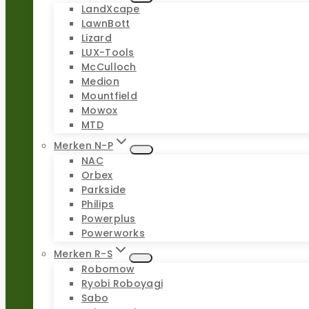
LandXcape
LawnBott
Lizard
LUX-Tools
McCulloch
Medion
Mountfield
Mowox
MTD
Merken N-P
NAC
Orbex
Parkside
Philips
Powerplus
Powerworks
Merken R-S
Robomow
Ryobi Roboyagi
Sabo