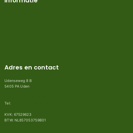
Informatie
Verzendkosten en levertijden
Retouren en garantie
Algemene voorwaarden
Privacy en Disclaimer
Kennisbank
Perimeterdraad advies
Adres en contact
Udenseweg 8 B
5405 PA Uden
info@robotmaaier-mesjes.nl
Tel:
+31 (0)85 78 255 78
KVK: 67529623
BTW: NL857053759B01