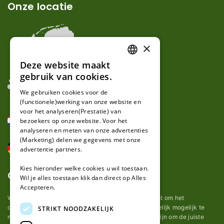
Onze locatie
×
Deze website maakt
DUTCH
gebruik van cookies.
FRENCH
We gebruiken cookies voor de
(functionele)werking van onze website en
GERMAN
voor het analyseren(Prestatie) van
bezoekers op onze website. Voor het
analyseren en meten van onze advertenties
(Marketing) delen we gegevens met onze
advertentie partners.
Kies hieronder welke cookies u wil toestaan.
Over ons
Wil je alles toestaan klik dan direct op Alles
Accepteren.
Wij van robotmaaier-mesjes.nl doen ons uiterste best om het
onderhoud van robot grasmaaier mesjes zo gemakkelijk mogelijk te
STRIKT NOODZAKELIJK
maken. Uit ervaring merkten we hoe lastig het kan zijn om de juiste