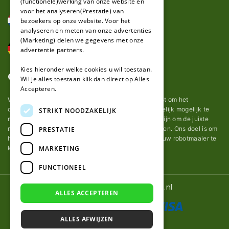
(functionele)werking van onze website en
GERMAN
voor het analyseren(Prestatie) van
bezoekers op onze website. Voor het
analyseren en meten van onze advertenties
(Marketing) delen we gegevens met onze
advertentie partners.
Kies hieronder welke cookies u wil toestaan.
Over ons
Wil je alles toestaan klik dan direct op Alles
Accepteren.
Wij van robotmaaier-mesjes.nl doen ons uiterste best om het
onderhoud van robot grasmaaier mesjes zo gemakkelijk mogelijk te
STRIKT NOODZAKELIJK
maken. Uit ervaring merkten we hoe lastig het kan zijn om de juiste
messen voor een automatische grasmachine te vinden. Ons doel is om
PRESTATIE
het u makkelijk te maken om de goede mesjes voor uw robotmaaier te
MARKETING
kopen.
FUNCTIONEEL
© 2026 Robotmaaier-mesjes.nl
ALLES ACCEPTEREN
ALLES AFWIJZEN