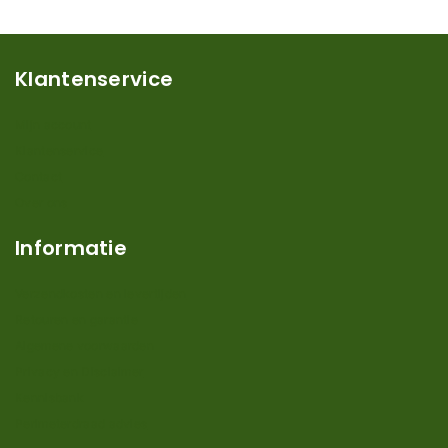
Klantenservice
Mijn account
Klantenservice
Contact
Over ons
Informatie
Verzendkosten en levertijden
Retouren en garantie
Algemene voorwaarden
Privacy en Disclaimer
Kennisbank
Perimeterdraad advies