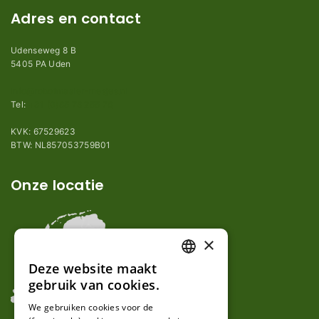
Adres en contact
Udenseweg 8 B
5405 PA Uden
info@robotmaaier-mesjes.nl
Tel:
+31 (0)85 78 255 78
KVK: 67529623
BTW: NL857053759B01
Onze locatie
×
Deze website maakt
DUTCH
gebruik van cookies.
FRENCH
We gebruiken cookies voor de