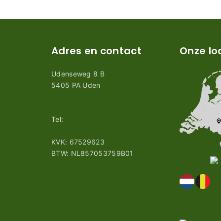
Adres en contact
Onze lo
Udenseweg 8 B
tijden
5405 PA Uden
n
info@robotmaaier-mesjes.nl
Tel:
+31 (0)85 78 255 78
KVK: 67529623
BTW: NL857053759B01