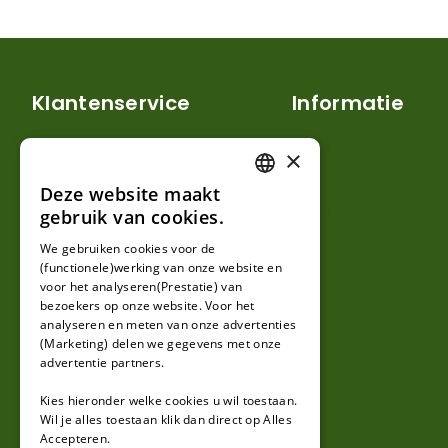
Klantenservice
Informatie
Mijn account
Verzendkosten en lever
×
Klantenservice
Retouren en garantie
Deze website maakt
DUTCH
Contact
Algemene voorwaarde
gebruik van cookies.
FRENCH
Over ons
Privacy en Disclaimer
We gebruiken cookies voor de
(functionele)werking van onze website en
GERMAN
Kennisbank
voor het analyseren(Prestatie) van
Perimeterdraad advies
bezoekers op onze website. Voor het
analyseren en meten van onze advertenties
(Marketing) delen we gegevens met onze
advertentie partners.
Kies hieronder welke cookies u wil toestaan.
Wil je alles toestaan klik dan direct op Alles
Accepteren.