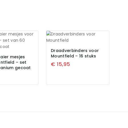
Draadverbinders voor
Mountfield – 16 stuks
aier mesjes
tfield – set
€
15,95
itanium gecoat
5