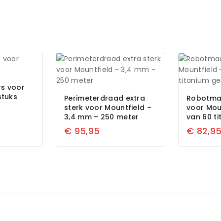
s voor
stuks
Perimeterdraad extra
Robotma
sterk voor Mountfield –
voor Moun
3,4 mm – 250 meter
van 60 t
€
95,95
€
82,9