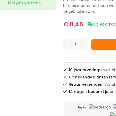
om twee losse stukken peri
Morgen geleverd
blokjes creëren ook een wat
te gebruiken zijn.
€
8,45
Op voorraa
10 jaar ervaring:
Kwalite
Uitstekende klantenser
Gratis verzenden:
Vanaf
14 dagen bedenktijd
en