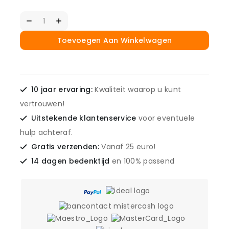
Draadpennen
voor
Philips
Toevoegen Aan Winkelwagen
-
600
stuks
aantal
10 jaar ervaring:
Kwaliteit waarop u kunt
vertrouwen!
Uitstekende klantenservice
voor eventuele
hulp achteraf.
Gratis verzenden:
Vanaf 25 euro!
14 dagen bedenktijd
en 100% passend