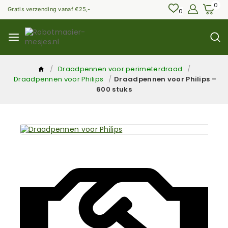
Skip
0
Gratis verzending vanaf €25,-
0
to
content
/
Draadpennen voor perimeterdraad
/
Draadpennen voor Philips
/
Draadpennen voor Philips –
600 stuks