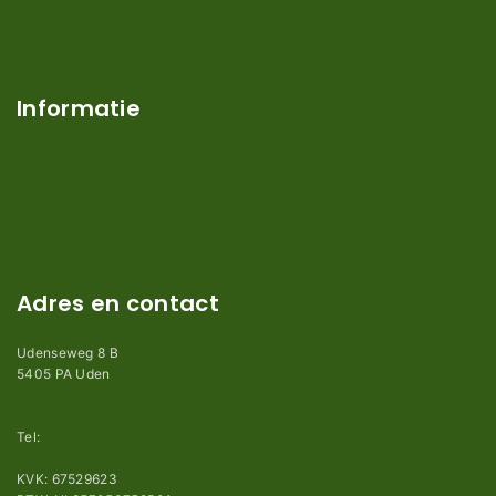
Mijn account
Klantenservice
Contact
Over ons
Informatie
Verzendkosten en levertijden
Retouren en garantie
Algemene voorwaarden
Privacy en Disclaimer
Kennisbank
Perimeterdraad advies
Adres en contact
Udenseweg 8 B
5405 PA Uden
info@robotmaaier-mesjes.nl
Tel:
+31 (0)85 78 255 78
KVK: 67529623