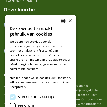
BTW: NL857053759B01
Onze locatie
×
Deze website maakt
DUTCH
gebruik van cookies.
FRENCH
We gebruiken cookies voor de
(functionele)werking van onze website en
GERMAN
voor het analyseren(Prestatie) van
bezoekers op onze website. Voor het
analyseren en meten van onze advertenties
(Marketing) delen we gegevens met onze
advertentie partners.
Over ons
Kies hieronder welke cookies u wil toestaan.
Wil je alles toestaan klik dan direct op Alles
Wij van robotmaaier-mesjes.nl doen ons uiterste best om het
Accepteren.
onderhoud van robot grasmaaier mesjes zo gemakkelijk mogelijk te
maken. Uit ervaring merkten we hoe lastig het kan zijn om de juiste
STRIKT NOODZAKELIJK
messen voor een automatische grasmachine te vinden. Ons doel is om
het u makkelijk te maken om de goede mesjes voor uw robotmaaier te
PRESTATIE