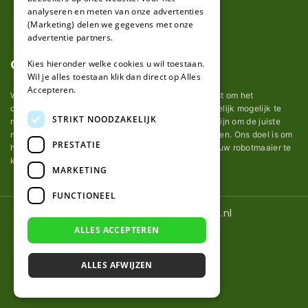
analyseren en meten van onze advertenties
(Marketing) delen we gegevens met onze
advertentie partners.
Over ons
Kies hieronder welke cookies u wil toestaan.
Wil je alles toestaan klik dan direct op Alles
Accepteren.
Wij van robotmaaier-mesjes.nl doen ons uiterste best om het
onderhoud van robot grasmaaier mesjes zo gemakkelijk mogelijk te
STRIKT NOODZAKELIJK
maken. Uit ervaring merkten we hoe lastig het kan zijn om de juiste
messen voor een automatische grasmachine te vinden. Ons doel is om
PRESTATIE
het u makkelijk te maken om de goede mesjes voor uw robotmaaier te
kopen.
MARKETING
FUNCTIONEEL
© 2026 Robotmaaier-mesjes.nl
ALLES ACCEPTEREN
ALLES AFWIJZEN