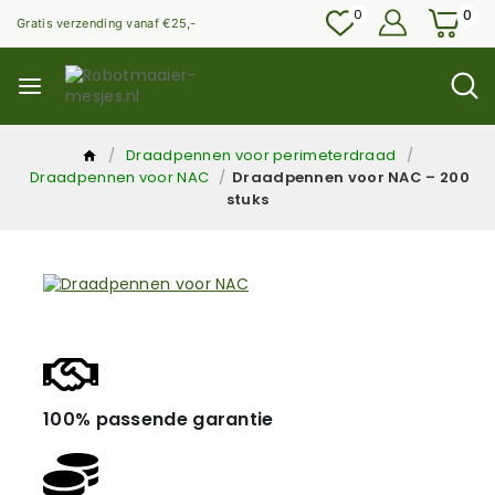
0
0
Gratis verzending vanaf €25,-
/
Draadpennen voor perimeterdraad
/
Draadpennen voor NAC
/
Draadpennen voor NAC – 200
stuks
100% passende garantie