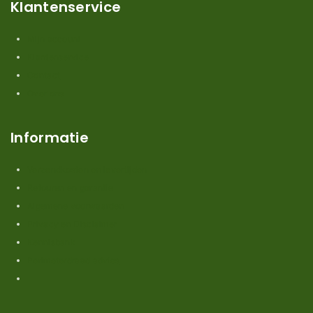
Klantenservice
Mijn account
Klantenservice
Contact
Over ons
Informatie
Verzendkosten en levertijden
Retouren en garantie
Algemene voorwaarden
Privacy en Disclaimer
Kennisbank
Perimeterdraad advies