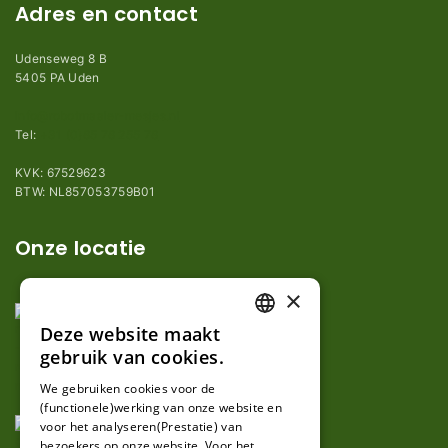
Adres en contact
Udenseweg 8 B
5405 PA Uden
info@robotmaaier-mesjes.nl
Tel:
+31 (0)85 78 255 78
KVK: 67529623
BTW: NL857053759B01
Onze locatie
×
Deze website maakt
DUTCH
gebruik van cookies.
FRENCH
We gebruiken cookies voor de
(functionele)werking van onze website en
GERMAN
voor het analyseren(Prestatie) van
bezoekers op onze website. Voor het