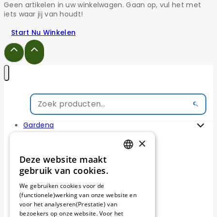
Geen artikelen in uw winkelwagen. Gaan op, vul het met
iets waar jij van houdt!
Start Nu Winkelen
Gardena
×
Alles voor Gardena
Gardena Mesjes
Deze website maakt
Gardena Perimeterdraad
DUTCH
gebruik van cookies.
Gardena Kabeltesters
FRENCH
Gardena Installatie sets
We gebruiken cookies voor de
Gardena Reparatie sets
(functionele)werking van onze website en
GERMAN
Gardena Draadpennen
voor het analyseren(Prestatie) van
Gardena Draadverbinders
bezoekers op onze website. Voor het