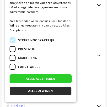
analyseren en meten van onze advertenties
Husqvarna
(Marketing) delen we gegevens met onze
advertentie partners.
Alles voor Husqvarna
Husqvarna Mesjes
Kies hieronder welke cookies u wil toestaan.
Husqvarna Perimeterdraad
Wil je alles toestaan klik dan direct op Alles
Husqvarna Kabeltesters
Accepteren.
Husqvarna Installatie sets
Husqvarna Reparatie sets
STRIKT NOODZAKELIJK
Husqvarna Draadpennen
Husqvarna Draadverbinders
PRESTATIE
Kress
MARKETING
Alles voor Kress
FUNCTIONEEL
Kress Mesjes
Kress Perimeterdraad
Kress Kabeltesters
ALLES ACCEPTEREN
Kress Installatie sets
Kress Reparatie sets
ALLES AFWIJZEN
Kress Draadpennen
Kress Draadverbinders
Parkside