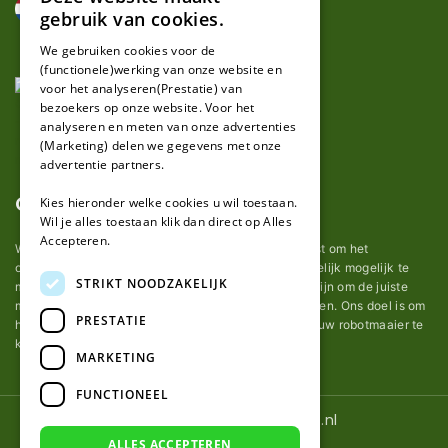
DUTCH
gebruik van cookies.
FRENCH
We gebruiken cookies voor de
(functionele)werking van onze website en
GERMAN
voor het analyseren(Prestatie) van
bezoekers op onze website. Voor het
analyseren en meten van onze advertenties
(Marketing) delen we gegevens met onze
advertentie partners.
Over ons
Kies hieronder welke cookies u wil toestaan.
Wil je alles toestaan klik dan direct op Alles
Accepteren.
Wij van robotmaaier-mesjes.nl doen ons uiterste best om het
onderhoud van robot grasmaaier mesjes zo gemakkelijk mogelijk te
STRIKT NOODZAKELIJK
maken. Uit ervaring merkten we hoe lastig het kan zijn om de juiste
messen voor een automatische grasmachine te vinden. Ons doel is om
PRESTATIE
het u makkelijk te maken om de goede mesjes voor uw robotmaaier te
kopen.
MARKETING
FUNCTIONEEL
© 2026 Robotmaaier-mesjes.nl
ALLES ACCEPTEREN