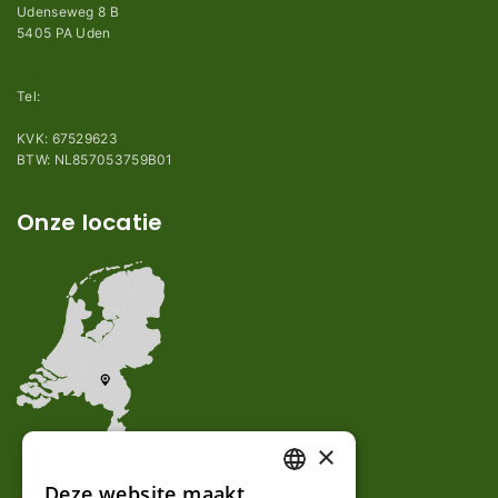
Udenseweg 8 B
5405 PA Uden
info@robotmaaier-mesjes.nl
Tel:
+31 (0)85 78 255 78
KVK: 67529623
BTW: NL857053759B01
Onze locatie
×
Deze website maakt