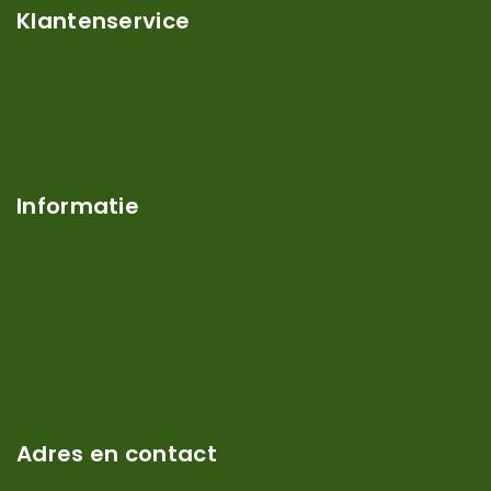
Klantenservice
Mijn account
Klantenservice
Contact
Over ons
Informatie
Verzendkosten en levertijden
Retouren en garantie
Algemene voorwaarden
Privacy en Disclaimer
Kennisbank
Perimeterdraad advies
Adres en contact