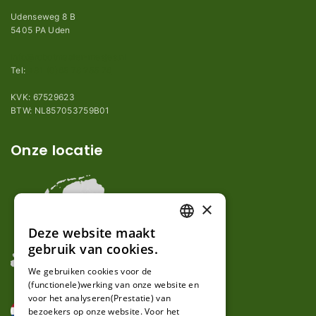
Udenseweg 8 B
5405 PA Uden
info@robotmaaier-mesjes.nl
Tel:
+31 (0)85 78 255 78
KVK: 67529623
BTW: NL857053759B01
Onze locatie
×
Deze website maakt
DUTCH
gebruik van cookies.
FRENCH
We gebruiken cookies voor de
(functionele)werking van onze website en
GERMAN
voor het analyseren(Prestatie) van
bezoekers op onze website. Voor het