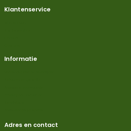
Klantenservice
Mijn account
Klantenservice
Contact
Over ons
Informatie
Verzendkosten en levertijden
Retouren en garantie
Algemene voorwaarden
Privacy en Disclaimer
Kennisbank
Perimeterdraad advies
Adres en contact