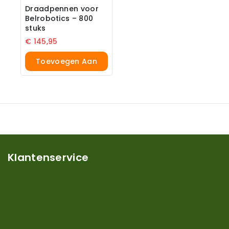
Draadpennen voor
Belrobotics – 800
stuks
€
145,95
Toevoegen Aan
Winkelwagen
Klantenservice
Mijn account
Klantenservice
Contact
Over ons