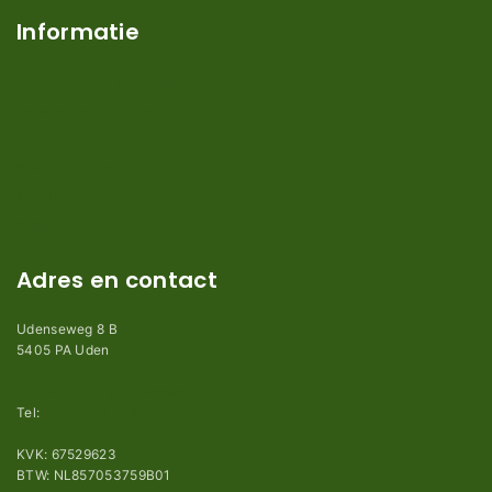
Informatie
Verzendkosten en levertijden
Retouren en garantie
Algemene voorwaarden
Privacy en Disclaimer
Kennisbank
Perimeterdraad advies
Adres en contact
Udenseweg 8 B
5405 PA Uden
info@robotmaaier-mesjes.nl
Tel:
+31 (0)85 78 255 78
KVK: 67529623
BTW: NL857053759B01