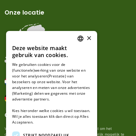
Onze locatie
×
Deze website maakt
DUTCH
gebruik van cookies.
FRENCH
We gebruiken cookies voor de
(functionele)werking van onze website en
GERMAN
voor het analyseren(Prestatie) van
bezoekers op onze website. Voor het
analyseren en meten van onze advertenties
(Marketing) delen we gegevens met onze
advertentie partners.
Kies hieronder welke cookies u wil toestaan.
Over ons
Wil je alles toestaan klik dan direct op Alles
Accepteren.
Wij van robotmaaier-mesjes.nl doen ons uiterste best om het
onderhoud van robot grasmaaier mesjes zo gemakkelijk mogelijk te
STRIKT NOODZAKELIJK