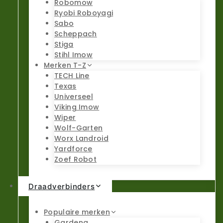
Robomow
Ryobi Roboyagi
Sabo
Scheppach
Stiga
Stihl Imow
Merken T-Z
TECH Line
Texas
Universeel
Viking Imow
Wiper
Wolf-Garten
Worx Landroid
Yardforce
Zoef Robot
Draadverbinders
Populaire merken
Gardena