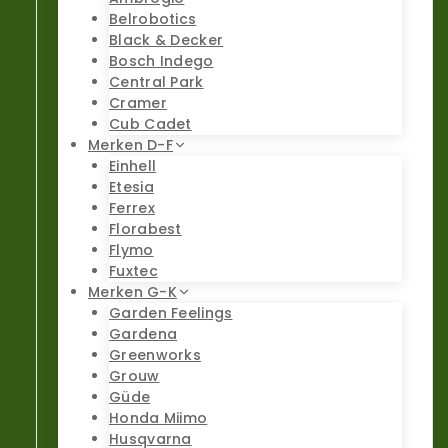
Belrobotics
Black & Decker
Bosch Indego
Central Park
Cramer
Cub Cadet
Merken D-F
Einhell
Etesia
Ferrex
Florabest
Flymo
Fuxtec
Merken G-K
Garden Feelings
Gardena
Greenworks
Grouw
Güde
Honda Miimo
Husqvarna