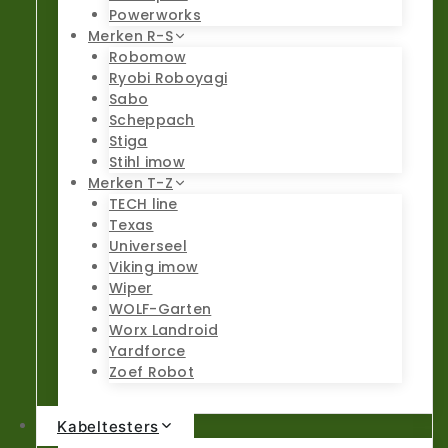
Powerworks
Merken R-S
Robomow
Ryobi Roboyagi
Sabo
Scheppach
Stiga
Stihl imow
Merken T-Z
TECH line
Texas
Universeel
Viking imow
Wiper
WOLF-Garten
Worx Landroid
Yardforce
Zoef Robot
Kabeltesters