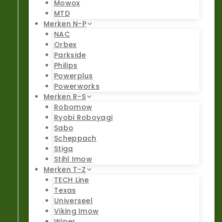
Mowox
MTD
Merken N-P
NAC
Orbex
Parkside
Philips
Powerplus
Powerworks
Merken R-S
Robomow
Ryobi Roboyagi
Sabo
Scheppach
Stiga
Stihl Imow
Merken T-Z
TECH Line
Texas
Universeel
Viking Imow
Wiper