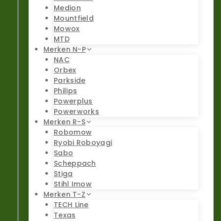
Medion
Mountfield
Mowox
MTD
Merken N-P
NAC
Orbex
Parkside
Philips
Powerplus
Powerworks
Merken R-S
Robomow
Ryobi Roboyagi
Sabo
Scheppach
Stiga
Stihl Imow
Merken T-Z
TECH Line
Texas