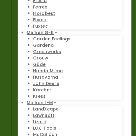
Etesia
Ferrex
Florabest
Flymo
Fuxtec
Merken G-K
Garden Feelings
Gardena
Greenworks
Grouw
Güde
Honda Miimo
Husqvarna
John Deere
Kärcher
Kress
Merken L-M
LandXcape
LawnBott
Lizard
LUX-Tools
McCulloch