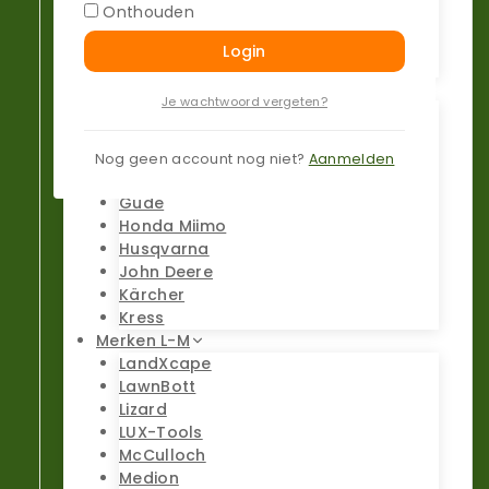
Onthouden
Florabest
Flymo
Login
Fuxtec
Merken G-K
Je wachtwoord vergeten?
Garden feelings
Gardena
Greenworks
Nog geen account nog niet?
Aanmelden
Grouw
Güde
Honda Miimo
Husqvarna
John Deere
Kärcher
Kress
Merken L-M
LandXcape
LawnBott
Lizard
LUX-Tools
McCulloch
Medion