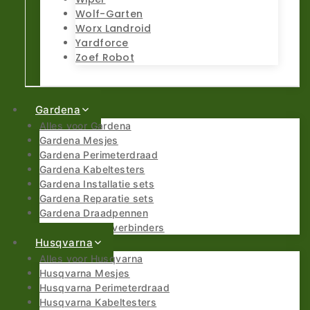
Wolf-Garten
Worx Landroid
Yardforce
Zoef Robot
Gardena
Alles voor Gardena
Gardena Mesjes
Gardena Perimeterdraad
Gardena Kabeltesters
Gardena Installatie sets
Gardena Reparatie sets
Gardena Draadpennen
Gardena Draadverbinders
Husqvarna
Alles voor Husqvarna
Husqvarna Mesjes
Husqvarna Perimeterdraad
Husqvarna Kabeltesters