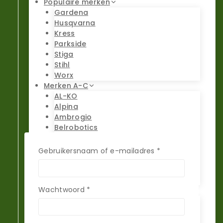
Populaire merken
Gardena
Husqvarna
Kress
Parkside
Stiga
Stihl
Worx
Merken A-C
AL-KO
Alpina
Ambrogio
Belrobotics
Black & Decker
Bosch Indego
Gebruikersnaam of e-mailadres
*
Central Park
Cramer
Cub Cadet
Wachtwoord
*
Merken D-F
Einhell
Etesia
Ferrex