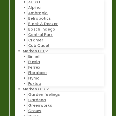
AL-KO
Alpina
Ambrogio
Belrobotics
Black & Decker
Bosch Indego
Central Park
Cramer
Cub Cadet
Merken D-F
Einhell
Etesia
Ferrex
Florabest
Flymo
Fuxtec
Merken G-K
Garden feelings
Gardena
Greenworks
Grouw