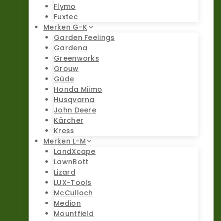
Flymo
Fuxtec
Merken G-K
Garden Feelings
Gardena
Greenworks
Grouw
Güde
Honda Miimo
Husqvarna
John Deere
Kärcher
Kress
Merken L-M
LandXcape
LawnBott
Lizard
LUX-Tools
McCulloch
Medion
Mountfield