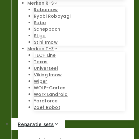
Merken R-S
Robomow
Ryobi Roboyagi
Sabo
Scheppach
Stiga
Stihl Imow
Merken T-Z
TECH Line
Texas
Universeel
Viking Imow
Wiper
WOLF-Garten
Worx Landroid
Yardforce
Zoef Robot
Reparatie sets