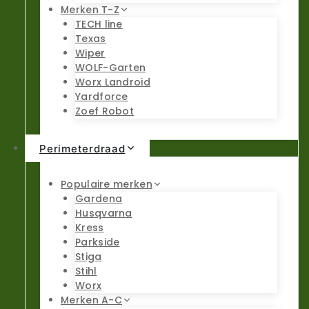
Merken T-Z
TECH line
Texas
Wiper
WOLF-Garten
Worx Landroid
Yardforce
Zoef Robot
Perimeterdraad
Populaire merken
Gardena
Husqvarna
Kress
Parkside
Stiga
Stihl
Worx
Merken A-C