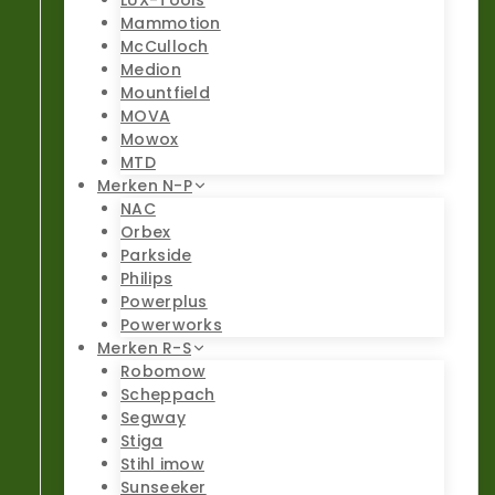
LUX-Tools
Mammotion
McCulloch
Medion
Mountfield
MOVA
Mowox
MTD
Merken N-P
NAC
Orbex
Parkside
Philips
Powerplus
Powerworks
Merken R-S
Robomow
Scheppach
Segway
Stiga
Stihl imow
Sunseeker