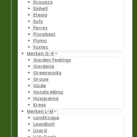
Ecovacs
Einhell
Etesia
Eufy
Ferrex
Florabest
Flymo
Fuxtec
Merken G-K
Garden Feelings
Gardena
Greenworks
Grouw
Güde
Honda Miimo
Husqvarna
Kress
Merken L-M
LandXcape
LawnBott
Lizard