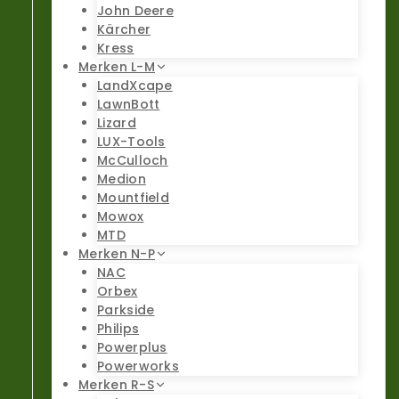
John Deere
Kärcher
Kress
Merken L-M
LandXcape
LawnBott
Lizard
LUX-Tools
McCulloch
Medion
Mountfield
Mowox
MTD
Merken N-P
NAC
Orbex
Parkside
Philips
Powerplus
Powerworks
Merken R-S