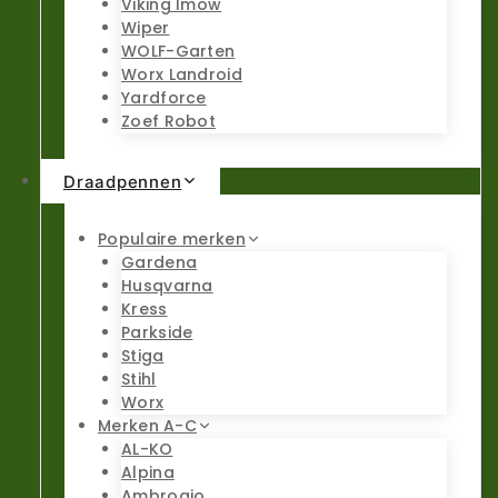
Viking Imow
Wiper
WOLF-Garten
Worx Landroid
Yardforce
Zoef Robot
Draadpennen
Populaire merken
Gardena
Husqvarna
Kress
Parkside
Stiga
Stihl
Worx
Merken A-C
AL-KO
Alpina
Ambrogio