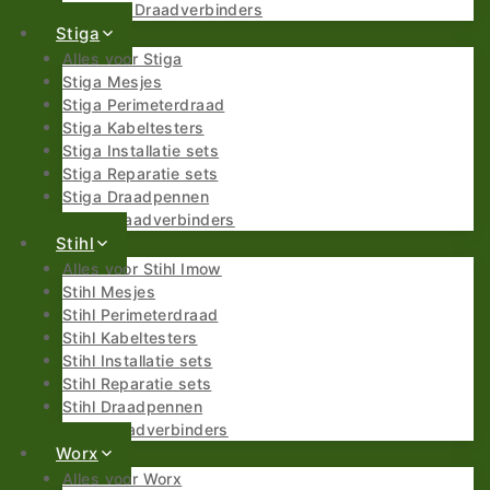
Parkside Draadverbinders
Stiga
Alles voor Stiga
Stiga Mesjes
Stiga Perimeterdraad
Stiga Kabeltesters
Stiga Installatie sets
Stiga Reparatie sets
Stiga Draadpennen
Stiga Draadverbinders
Stihl
Alles voor Stihl Imow
Stihl Mesjes
Stihl Perimeterdraad
Stihl Kabeltesters
Stihl Installatie sets
Stihl Reparatie sets
Stihl Draadpennen
Stihl Draadverbinders
Worx
Alles voor Worx