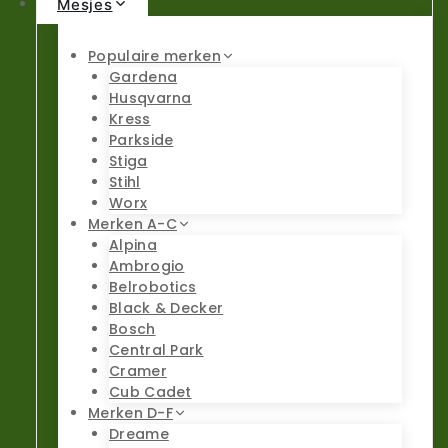
Mesjes
Populaire merken
Gardena
Husqvarna
Kress
Parkside
Stiga
Stihl
Worx
Merken A-C
Alpina
Ambrogio
Belrobotics
Black & Decker
Bosch
Central Park
Cramer
Cub Cadet
Merken D-F
Dreame