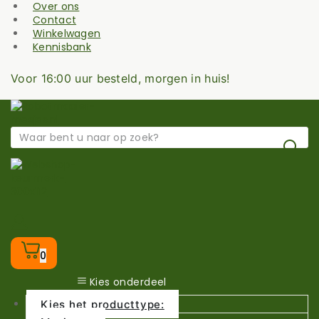
Over ons
Contact
Winkelwagen
Kennisbank
Voor 16:00 uur besteld, morgen in huis!
0
Kies onderdeel
Kies het producttype: