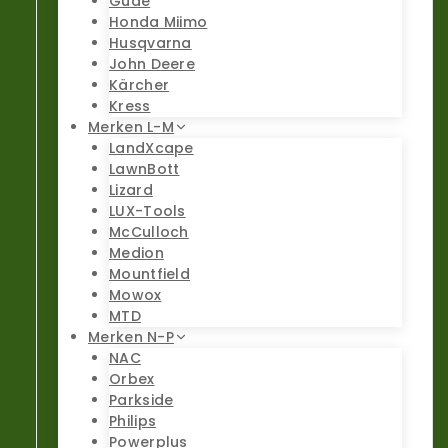
Güde
Honda Miimo
Husqvarna
John Deere
Kärcher
Kress
Merken L-M
LandXcape
LawnBott
Lizard
LUX-Tools
McCulloch
Medion
Mountfield
Mowox
MTD
Merken N-P
NAC
Orbex
Parkside
Philips
Powerplus