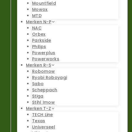
Mountfield
Mowox
MTD
Merken N-P
NAC
Orbex
Parkside
Philips
Powerplus
Powerworks
Merken R-S
Robomow
Ryobi Roboyagi
Sabo
Scheppach
Stiga
Stihl Imow
Merken T-Z
TECH Line
Texas
Universeel