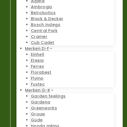
Alpina
Ambrogio
Belrobotics
Black & Decker
Bosch Indego
Central Park
Cramer
Cub Cadet
Merken D-F
Einhell
Etesia
Ferrex
Florabest
Flymo
Fuxtec
Merken G-K
Garden feelings
Gardena
Greenworks
Grouw
Güde
Honda miimo