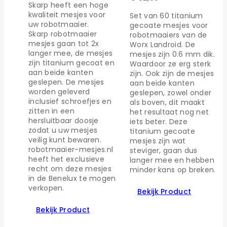
Skarp heeft een hoge
kwaliteit mesjes voor
Set van 60 titanium
uw robotmaaier.
gecoate mesjes voor
Skarp robotmaaier
robotmaaiers van de
mesjes gaan tot 2x
Worx Landroid. De
langer mee, de mesjes
mesjes zijn 0.6 mm dik.
zijn titanium gecoat en
Waardoor ze erg sterk
aan beide kanten
zijn. Ook zijn de mesjes
geslepen. De mesjes
aan beide kanten
worden geleverd
geslepen, zowel onder
inclusief schroefjes en
als boven, dit maakt
zitten in een
het resultaat nog net
hersluitbaar doosje
iets beter. Deze
zodat u uw mesjes
titanium gecoate
veilig kunt bewaren.
mesjes zijn wat
robotmaaier-mesjes.nl
steviger, gaan dus
heeft het exclusieve
langer mee en hebben
recht om deze mesjes
minder kans op breken.
in de Benelux te mogen
verkopen.
Bekijk Product
Bekijk Product