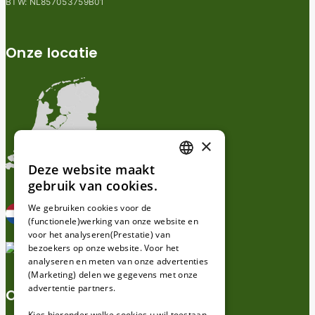
BTW: NL857053759B01
Onze locatie
×
Deze website maakt
DUTCH
gebruik van cookies.
FRENCH
We gebruiken cookies voor de
(functionele)werking van onze website en
GERMAN
voor het analyseren(Prestatie) van
bezoekers op onze website. Voor het
analyseren en meten van onze advertenties
(Marketing) delen we gegevens met onze
advertentie partners.
Over ons
Kies hieronder welke cookies u wil toestaan.