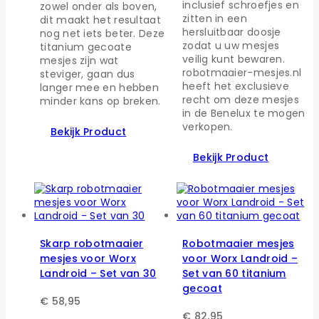
inclusief schroefjes en
zowel onder als boven,
zitten in een
dit maakt het resultaat
hersluitbaar doosje
nog net iets beter. Deze
zodat u uw mesjes
titanium gecoate
veilig kunt bewaren.
mesjes zijn wat
robotmaaier-mesjes.nl
steviger, gaan dus
heeft het exclusieve
langer mee en hebben
recht om deze mesjes
minder kans op breken.
in de Benelux te mogen
verkopen.
Bekijk Product
Bekijk Product
Skarp robotmaaier
Robotmaaier mesjes
mesjes voor Worx
voor Worx Landroid –
Landroid – Set van 30
Set van 60 titanium
gecoat
€
58,95
€
82,95