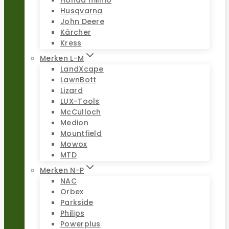
Honda miimo
Husqvarna
John Deere
Kärcher
Kress
Merken L-M
LandXcape
LawnBott
Lizard
LUX-Tools
McCulloch
Medion
Mountfield
Mowox
MTD
Merken N-P
NAC
Orbex
Parkside
Philips
Powerplus