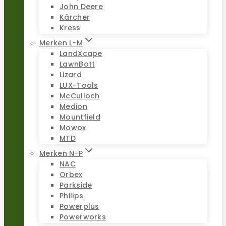
John Deere
Kärcher
Kress
Merken L-M
LandXcape
LawnBott
Lizard
LUX-Tools
McCulloch
Medion
Mountfield
Mowox
MTD
Merken N-P
NAC
Orbex
Parkside
Philips
Powerplus
Powerworks