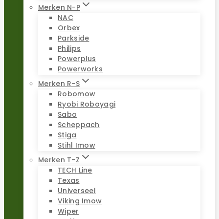
Merken N-P
NAC
Orbex
Parkside
Philips
Powerplus
Powerworks
Merken R-S
Robomow
Ryobi Roboyagi
Sabo
Scheppach
Stiga
Stihl Imow
Merken T-Z
TECH Line
Texas
Universeel
Viking Imow
Wiper