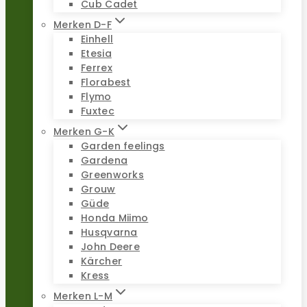
Cub Cadet
Merken D-F
Einhell
Etesia
Ferrex
Florabest
Flymo
Fuxtec
Merken G-K
Garden feelings
Gardena
Greenworks
Grouw
Güde
Honda Miimo
Husqvarna
John Deere
Kärcher
Kress
Merken L-M