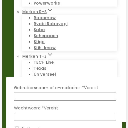
Powerworks
Merken R-S
Robomow
Ryobi Roboyagi
Sabo
Scheppach
Stiga
Stihl Imow
Merken T-Z
TECH Line
Texas
Universeel
Viking Imow
Wiper
Gebruikersnaam of e-mailadres
*
Vereist
WOLF-Garten
Worx Landroid
Yardforce
Wachtwoord
*
Vereist
Zoef Robot
Reparatie sets