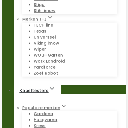
Stiga
Stihl imow
Merken T-Z
TECH line
Texas
Universeel
Viking imow
Wiper
WOLF-Garten
Worx Landroid
Yardforce
Zoef Robot
Kabeltesters
Populaire merken
Gardena
Husqvarna
Kress