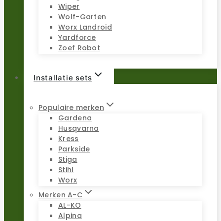
Wiper
Wolf-Garten
Worx Landroid
Yardforce
Zoef Robot
Installatie sets
Populaire merken
Gardena
Husqvarna
Kress
Parkside
Stiga
Stihl
Worx
Merken A-C
AL-KO
Alpina