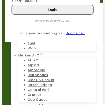
Onthouden
Login
Populaire merken
Gardena
Je wachtwoord vergeten?
Husqvarna
Kress
Nog geen account nog niet?
Aanmelden
Parkside
Stiga
Stihl
Worx
Merken A-C
AL-KO
Alpina
Ambrogio
Belrobotics
Black & Decker
Bosch Indego
Central Park
Cramer
Cub Cadet