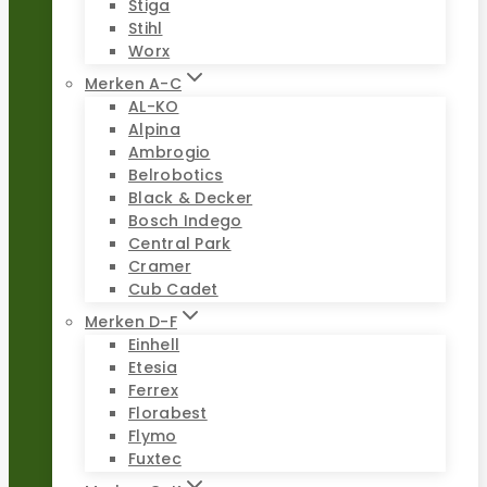
Stiga
Stihl
Worx
Merken A-C
AL-KO
Alpina
Ambrogio
Belrobotics
Black & Decker
Bosch Indego
Central Park
Cramer
Cub Cadet
Merken D-F
Einhell
Etesia
Ferrex
Florabest
Flymo
Fuxtec