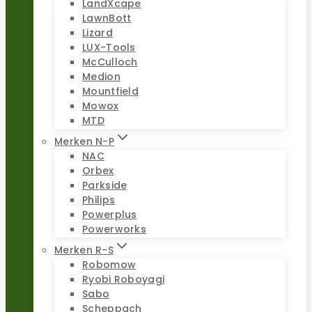
LandXcape
LawnBott
Lizard
LUX-Tools
McCulloch
Medion
Mountfield
Mowox
MTD
Merken N-P
NAC
Orbex
Parkside
Philips
Powerplus
Powerworks
Merken R-S
Robomow
Ryobi Roboyagi
Sabo
Scheppach