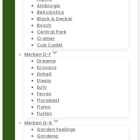
Ambrogio
Belrobotics
Black & Decker
Bosch
Central Park
Cramer
Cub Cadet
Merken D-F
Dreame
Ecovacs
Einhell
Etesia
Eufy
Ferrex
Florabest
Flymo
Fuxtec
Merken G-K
Garden Feelings
Gardena