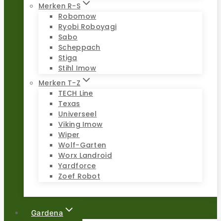
Merken R-S
Robomow
Ryobi Roboyagi
Sabo
Scheppach
Stiga
Stihl Imow
Merken T-Z
TECH Line
Texas
Universeel
Viking Imow
Wiper
Wolf-Garten
Worx Landroid
Yardforce
Zoef Robot
Gardena