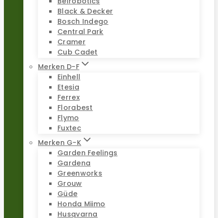
Belrobotics
Black & Decker
Bosch Indego
Central Park
Cramer
Cub Cadet
Merken D-F
Einhell
Etesia
Ferrex
Florabest
Flymo
Fuxtec
Merken G-K
Garden Feelings
Gardena
Greenworks
Grouw
Güde
Honda Miimo
Husqvarna