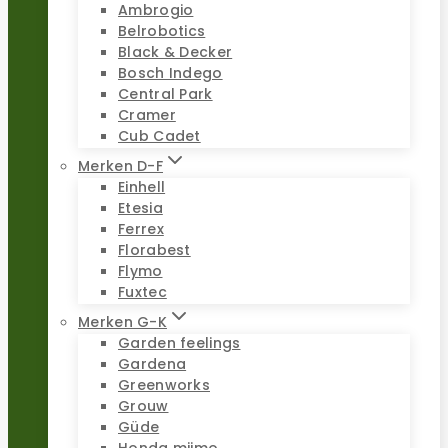
Ambrogio
Belrobotics
Black & Decker
Bosch Indego
Central Park
Cramer
Cub Cadet
Merken D-F
Einhell
Etesia
Ferrex
Florabest
Flymo
Fuxtec
Merken G-K
Garden feelings
Gardena
Greenworks
Grouw
Güde