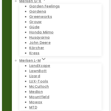
Merken G-K
Garden Feelings
Gardena
Greenworks
Grouw
Güde
Honda Miimo
Husqvarna
John Deere
Kärcher
Kress
Merken L-M
LandXcape
LawnBott
Lizard
LUX-Tools
McCulloch
Medion
Mountfield
Mowox
MTD