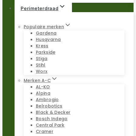
Perimeterdraad
Populaire merken
Gardena
Husqvarna
Kress
Parkside
Stiga
Stihl
Worx
Merken A-C
AL-KO
Alpina
Ambrogio
Belrobotics
Black & Decker
Bosch Indego
Central Park
Cramer