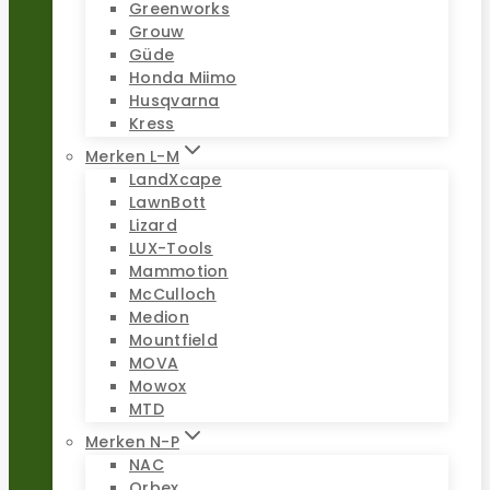
Greenworks
Grouw
Güde
Honda Miimo
Husqvarna
Kress
Merken L-M
LandXcape
LawnBott
Lizard
LUX-Tools
Mammotion
McCulloch
Medion
Mountfield
MOVA
Mowox
MTD
Merken N-P
NAC
Orbex