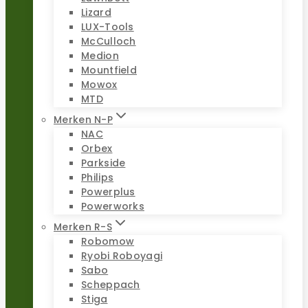
Lizard
LUX-Tools
McCulloch
Medion
Mountfield
Mowox
MTD
Merken N-P
NAC
Orbex
Parkside
Philips
Powerplus
Powerworks
Merken R-S
Robomow
Ryobi Roboyagi
Sabo
Scheppach
Stiga