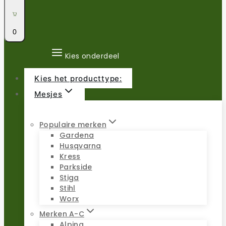
0
Kies onderdeel
Kies het producttype:
Mesjes
Populaire merken
Gardena
Husqvarna
Kress
Parkside
Stiga
Stihl
Worx
Merken A-C
Alpina