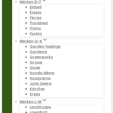
Merken D-F
Einhell
Etesia
Ferrex
Florabest
Flymo
Fuxtec
Merken G-K
Garden feelings
Gardena
Greenworks
Grouw
Güde
Honda Miimo
Husqvarna
John Deere
Kärcher
Kress
Merken L-M
LandXcape
LawnBott