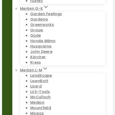
Fuxtec
Merken G-K
Garden Feelings
Gardena
Greenworks
Grouw
Güde
Honda Miimo
Husqvarna
John Deere
Kärcher
Kress
Merken L-M
LandXcape
LawnBott
Lizard
LUX-Tools
McCulloch
Medion
Mountfield
Mowox