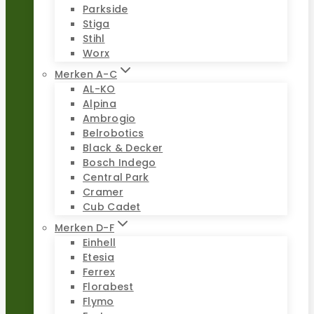
Parkside
Stiga
Stihl
Worx
Merken A-C
AL-KO
Alpina
Ambrogio
Belrobotics
Black & Decker
Bosch Indego
Central Park
Cramer
Cub Cadet
Merken D-F
Einhell
Etesia
Ferrex
Florabest
Flymo