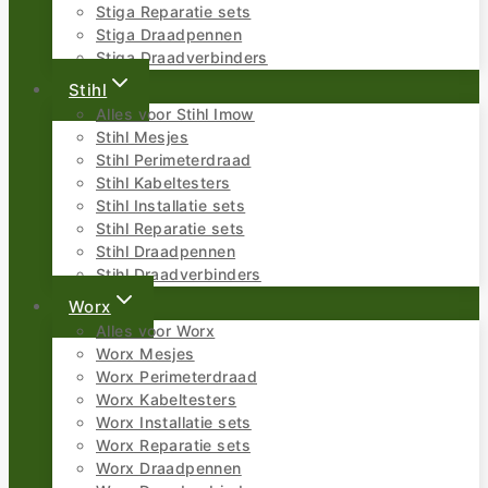
Stiga Reparatie sets
Stiga Draadpennen
Stiga Draadverbinders
Stihl
Alles voor Stihl Imow
Stihl Mesjes
Stihl Perimeterdraad
Stihl Kabeltesters
Stihl Installatie sets
Stihl Reparatie sets
Stihl Draadpennen
Stihl Draadverbinders
Worx
Alles voor Worx
Worx Mesjes
Worx Perimeterdraad
Worx Kabeltesters
Worx Installatie sets
Worx Reparatie sets
Worx Draadpennen