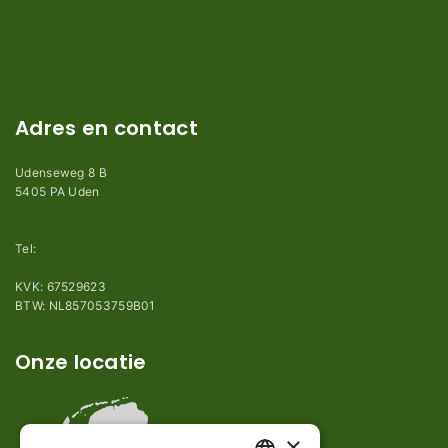
Privacy en Disclaimer
Kennisbank
Perimeterdraad advies
Adres en contact
Udenseweg 8 B
5405 PA Uden
info@robotmaaier-mesjes.nl
Tel:
+31 (0)85 78 255 78
KVK: 67529623
BTW: NL857053759B01
Onze locatie
×