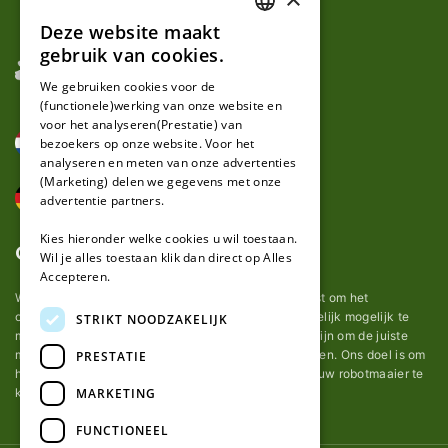
Deze website maakt
DUTCH
gebruik van cookies.
FRENCH
We gebruiken cookies voor de
(functionele)werking van onze website en
GERMAN
voor het analyseren(Prestatie) van
bezoekers op onze website. Voor het
analyseren en meten van onze advertenties
(Marketing) delen we gegevens met onze
advertentie partners.
Kies hieronder welke cookies u wil toestaan.
Over ons
Wil je alles toestaan klik dan direct op Alles
Accepteren.
Wij van robotmaaier-mesjes.nl doen ons uiterste best om het
onderhoud van robot grasmaaier mesjes zo gemakkelijk mogelijk te
STRIKT NOODZAKELIJK
maken. Uit ervaring merkten we hoe lastig het kan zijn om de juiste
messen voor een automatische grasmachine te vinden. Ons doel is om
PRESTATIE
het u makkelijk te maken om de goede mesjes voor uw robotmaaier te
MARKETING
kopen.
FUNCTIONEEL