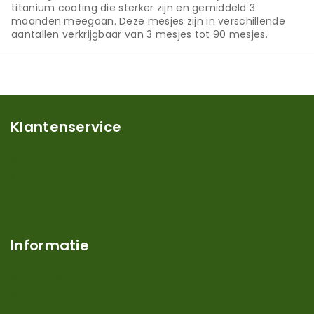
titanium coating die sterker zijn en gemiddeld 3
maanden meegaan. Deze mesjes zijn in verschillende
aantallen verkrijgbaar van 3 mesjes tot 90 mesjes.
Klantenservice
Mijn account
Klantenservice
Contact
Over ons
Informatie
Verzendkosten en levertijden
Retouren en garantie
Algemene voorwaarden