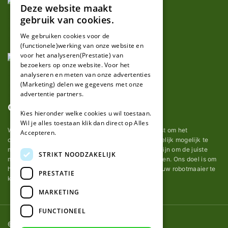
Deze website maakt
DUTCH
gebruik van cookies.
FRENCH
We gebruiken cookies voor de
(functionele)werking van onze website en
GERMAN
voor het analyseren(Prestatie) van
bezoekers op onze website. Voor het
analyseren en meten van onze advertenties
(Marketing) delen we gegevens met onze
advertentie partners.
Over ons
Kies hieronder welke cookies u wil toestaan.
Wil je alles toestaan klik dan direct op Alles
Wij van robotmaaier-mesjes.nl doen ons uiterste best om het
Accepteren.
onderhoud van robot grasmaaier mesjes zo gemakkelijk mogelijk te
maken. Uit ervaring merkten we hoe lastig het kan zijn om de juiste
STRIKT NOODZAKELIJK
messen voor een automatische grasmachine te vinden. Ons doel is om
het u makkelijk te maken om de goede mesjes voor uw robotmaaier te
PRESTATIE
kopen.
MARKETING
FUNCTIONEEL
© 2026 Robotmaaier-mesjes.nl