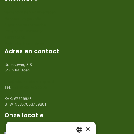
Verzendkosten en levertijden
Retouren en garantie
Algemene voorwaarden
Privacy en Disclaimer
Kennisbank
Perimeterdraad advies
Adres en contact
Udenseweg 8 B
5405 PA Uden
info@robotmaaier-mesjes.nl
Tel:
+31 (0)85 78 255 78
KVK: 67529623
BTW: NL857053759B01
Onze locatie
×