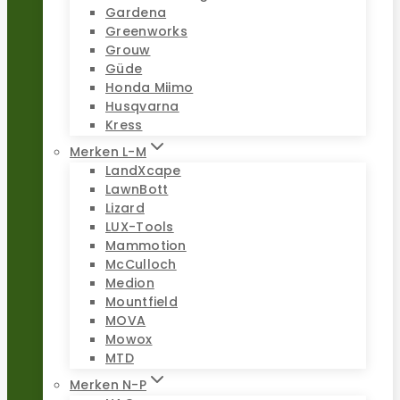
Gardena
Greenworks
Grouw
Güde
Honda Miimo
Husqvarna
Kress
Merken L-M
LandXcape
LawnBott
Lizard
LUX-Tools
Mammotion
McCulloch
Medion
Mountfield
MOVA
Mowox
MTD
Merken N-P