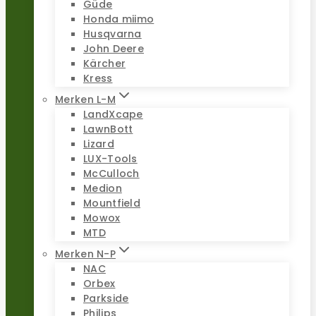
Güde
Honda miimo
Husqvarna
John Deere
Kärcher
Kress
Merken L-M
LandXcape
LawnBott
Lizard
LUX-Tools
McCulloch
Medion
Mountfield
Mowox
MTD
Merken N-P
NAC
Orbex
Parkside
Philips