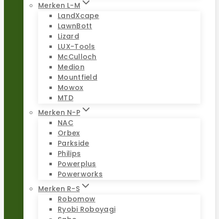
Merken L-M
LandXcape
LawnBott
Lizard
LUX-Tools
McCulloch
Medion
Mountfield
Mowox
MTD
Merken N-P
NAC
Orbex
Parkside
Philips
Powerplus
Powerworks
Merken R-S
Robomow
Ryobi Roboyagi