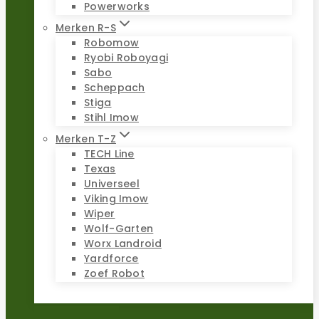
Powerworks
Merken R-S
Robomow
Ryobi Roboyagi
Sabo
Scheppach
Stiga
Stihl Imow
Merken T-Z
TECH Line
Texas
Universeel
Viking Imow
Wiper
Wolf-Garten
Worx Landroid
Yardforce
Zoef Robot