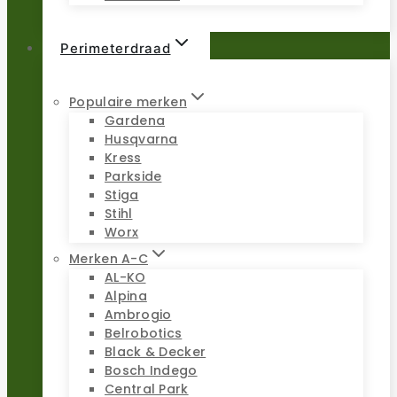
Perimeterdraad
Populaire merken
Gardena
Husqvarna
Kress
Parkside
Stiga
Stihl
Worx
Merken A-C
AL-KO
Alpina
Ambrogio
Belrobotics
Black & Decker
Bosch Indego
Central Park