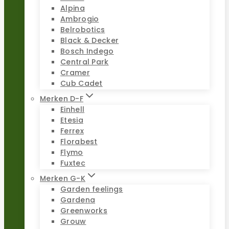
Alpina
Ambrogio
Belrobotics
Black & Decker
Bosch Indego
Central Park
Cramer
Cub Cadet
Merken D-F
Einhell
Etesia
Ferrex
Florabest
Flymo
Fuxtec
Merken G-K
Garden feelings
Gardena
Greenworks
Grouw