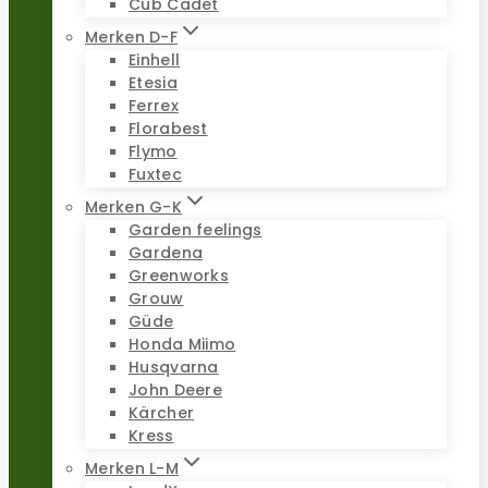
Cub Cadet
Merken D-F
Einhell
Etesia
Ferrex
Florabest
Flymo
Fuxtec
Merken G-K
Garden feelings
Gardena
Greenworks
Grouw
Güde
Honda Miimo
Husqvarna
John Deere
Kärcher
Kress
Merken L-M