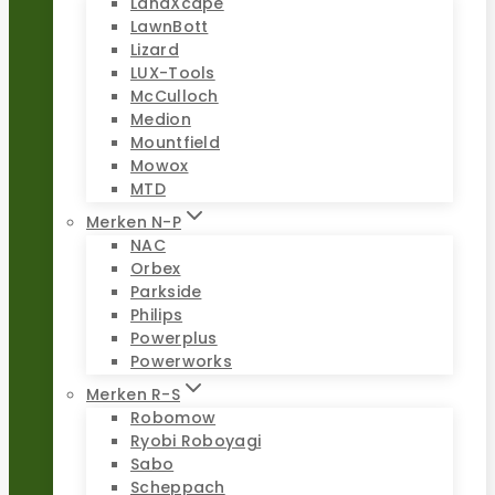
LandXcape
LawnBott
Lizard
LUX-Tools
McCulloch
Medion
Mountfield
Mowox
MTD
Merken N-P
NAC
Orbex
Parkside
Philips
Powerplus
Powerworks
Merken R-S
Robomow
Ryobi Roboyagi
Sabo
Scheppach