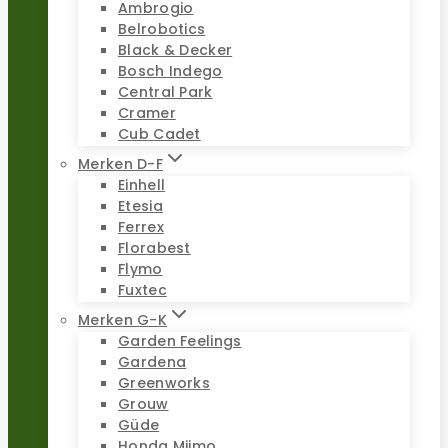
Ambrogio
Belrobotics
Black & Decker
Bosch Indego
Central Park
Cramer
Cub Cadet
Merken D-F
Einhell
Etesia
Ferrex
Florabest
Flymo
Fuxtec
Merken G-K
Garden Feelings
Gardena
Greenworks
Grouw
Güde
Honda Miimo