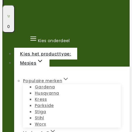
0
Kies onderdeel
Kies het producttype:
Mesjes
Populaire merken
Gardena
Husqvarna
Kress
Parkside
Stiga
Stihl
Worx