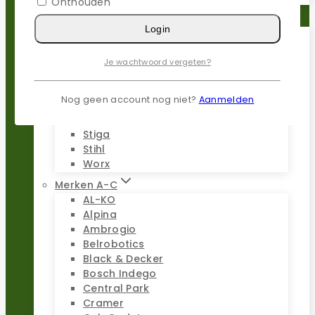
Onthouden
Reparatie sets
Login
Populaire merken
Je wachtwoord vergeten?
Gardena
Husqvarna
Nog geen account nog niet?
Aanmelden
Kress
Parkside
Stiga
Stihl
Worx
Merken A-C
AL-KO
Alpina
Ambrogio
Belrobotics
Black & Decker
Bosch Indego
Central Park
Cramer