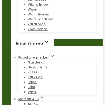
Viking Imow
Wiper
Wolf-Garten
Worx Landroid
Yardforce
Zoef Robot
Installatie sets
Populaire merken
Gardena
Husqvarna
Kress
Parkside
Stiga
Stihl
Worx
Merken A-C
AL-KO