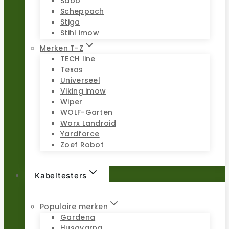
Sabo
Scheppach
Stiga
Stihl imow
Merken T-Z
TECH line
Texas
Universeel
Viking imow
Wiper
WOLF-Garten
Worx Landroid
Yardforce
Zoef Robot
Kabeltesters
Populaire merken
Gardena
Husqvarna