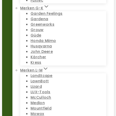
Fuxtec
Merken G-K
Garden Feelings
Gardena
Greenworks
Grouw
Güde
Honda Miimo
Husqvarna
John Deere
Kärcher
Kress
Merken L-M
LandXcape
LawnBott
Lizard
LUX-Tools
McCulloch
Medion
Mountfield
Mowox