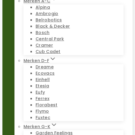
Merken A-C
Alpina
Ambrogio
Belrobotics
Black & Decker
Bosch
Central Park
Cramer
Cub Cadet
Merken D-F
Dreame
Ecovacs
Einhell
Etesia
Eufy
Ferrex
Florabest
Flymo
Fuxtec
Merken G-K
Garden Feelings