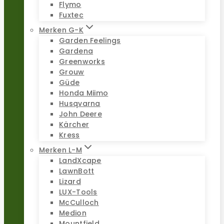
Flymo
Fuxtec
Merken G-K
Garden Feelings
Gardena
Greenworks
Grouw
Güde
Honda Miimo
Husqvarna
John Deere
Kärcher
Kress
Merken L-M
LandXcape
LawnBott
Lizard
LUX-Tools
McCulloch
Medion
Mountfield