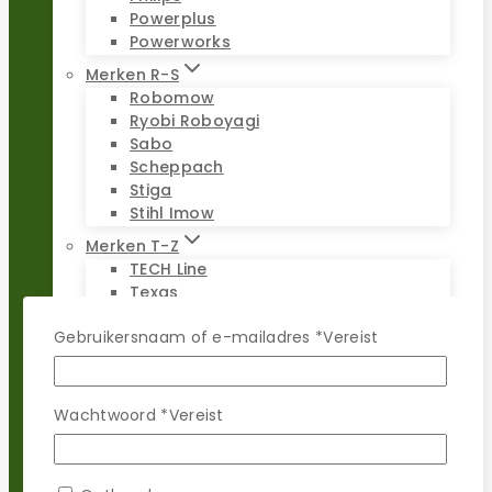
Powerplus
Powerworks
Merken R-S
Robomow
Ryobi Roboyagi
Sabo
Scheppach
Stiga
Stihl Imow
Merken T-Z
TECH Line
Texas
Universeel
Gebruikersnaam of e-mailadres
*
Vereist
Viking Imow
Wiper
WOLF-Garten
Worx Landroid
Wachtwoord
*
Vereist
Yardforce
Zoef Robot