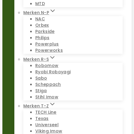
MTD
Merken N-P
NAC
Orbex
Parkside
Philips
Powerplus
Powerworks
Merken R-S
Robomow
Ryobi Roboyagi
Sabo
Scheppach
Stiga
Stihl Imow
Merken T-Z
TECH Line
Texas
Universeel
Viking Imow