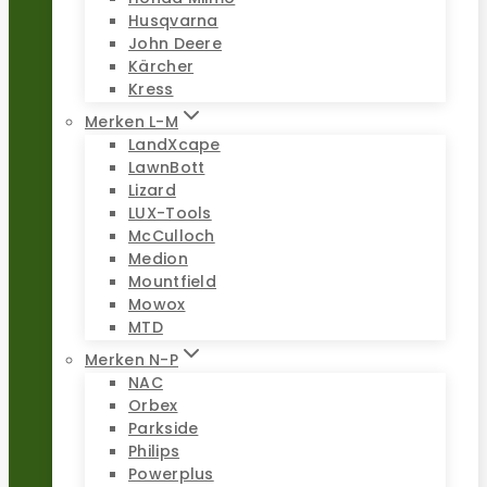
Husqvarna
John Deere
Kärcher
Kress
Merken L-M
LandXcape
LawnBott
Lizard
LUX-Tools
McCulloch
Medion
Mountfield
Mowox
MTD
Merken N-P
NAC
Orbex
Parkside
Philips
Powerplus