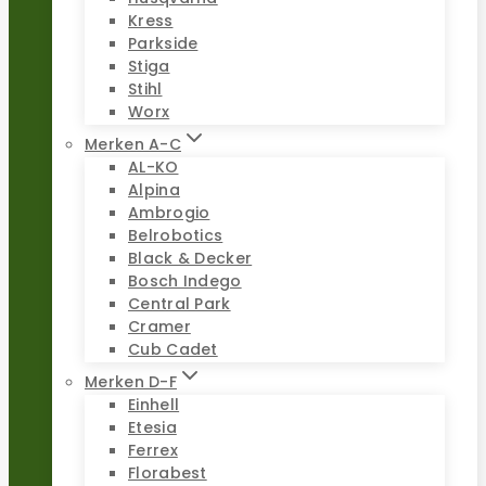
Kress
Parkside
Stiga
Stihl
Worx
Merken A-C
AL-KO
Alpina
Ambrogio
Belrobotics
Black & Decker
Bosch Indego
Central Park
Cramer
Cub Cadet
Merken D-F
Einhell
Etesia
Ferrex
Florabest