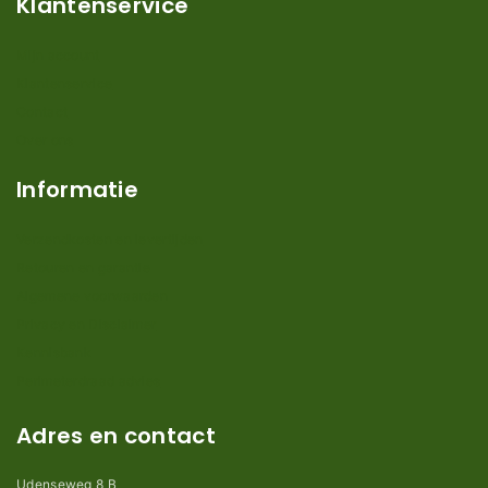
Klantenservice
Mijn account
Klantenservice
Contact
Over ons
Informatie
Verzendkosten en levertijden
Retouren en garantie
Algemene voorwaarden
Privacy en Disclaimer
Kennisbank
Perimeterdraad advies
Adres en contact
Udenseweg 8 B