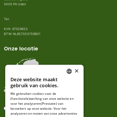
5405 PA Uden
info@robotmaaier-mesjes.nl
Tel:
+31 (0)85 78 255 78
KVK: 67529623
BTW: NL857053759B01
Onze locatie
×
Deze website maakt
DUTCH
gebruik van cookies.
FRENCH
We gebruiken cookies voor de
(functionele)werking van onze website en
GERMAN
voor het analyseren(Prestatie) van
bezoekers op onze website. Voor het
analyseren en meten van onze advertenties