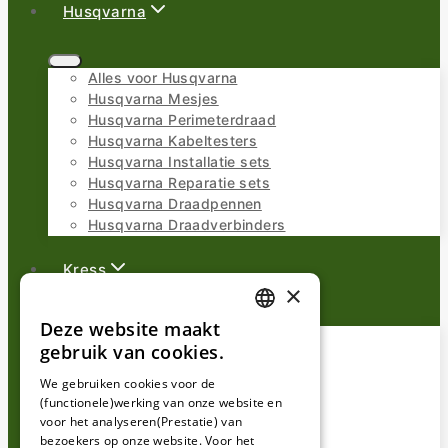
Husqvarna
Alles voor Husqvarna
Husqvarna Mesjes
Husqvarna Perimeterdraad
Husqvarna Kabeltesters
Husqvarna Installatie sets
Husqvarna Reparatie sets
Husqvarna Draadpennen
Husqvarna Draadverbinders
Kress
×
Deze website maakt
DUTCH
Alles voor Kress
gebruik van cookies.
Kress Mesjes
FRENCH
Kress Perimeterdraad
We gebruiken cookies voor de
Kress Kabeltesters
(functionele)werking van onze website en
GERMAN
Kress Installatie sets
voor het analyseren(Prestatie) van
bezoekers op onze website. Voor het
Kress Reparatie sets