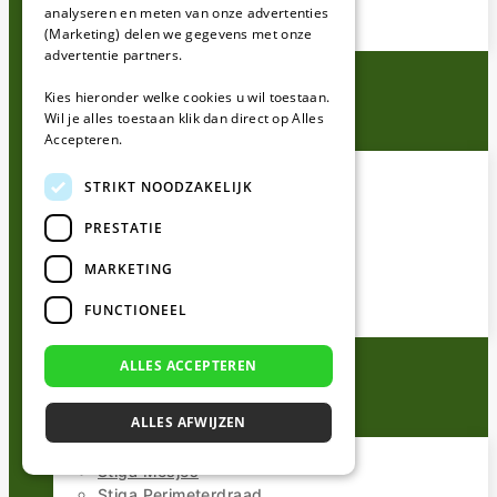
analyseren en meten van onze advertenties
Kress Draadpennen
(Marketing) delen we gegevens met onze
Kress Draadverbinders
advertentie partners.
Parkside
Kies hieronder welke cookies u wil toestaan.
Wil je alles toestaan klik dan direct op Alles
Accepteren.
Alles voor Parkside
Parkside Mesjes
STRIKT NOODZAKELIJK
Parkside Perimeterdraad
PRESTATIE
Parkside Kabeltesters
Parkside Installatie sets
MARKETING
Parkside Reparatie sets
Parkside Draadpennen
FUNCTIONEEL
Parkside Draadverbinders
ALLES ACCEPTEREN
Stiga
ALLES AFWIJZEN
Alles voor Stiga
Stiga Mesjes
Stiga Perimeterdraad