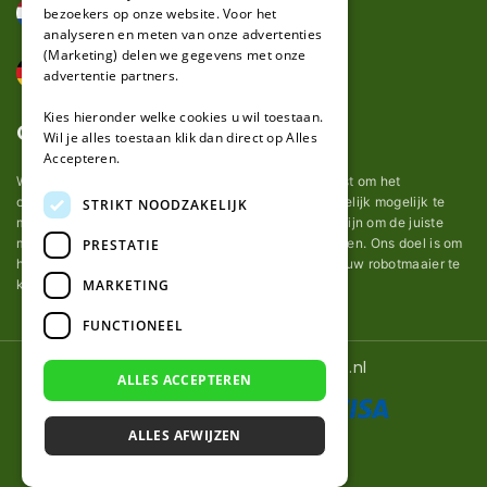
bezoekers op onze website. Voor het
analyseren en meten van onze advertenties
(Marketing) delen we gegevens met onze
advertentie partners.
Kies hieronder welke cookies u wil toestaan.
Over ons
Wil je alles toestaan klik dan direct op Alles
Accepteren.
Wij van robotmaaier-mesjes.nl doen ons uiterste best om het
onderhoud van robot grasmaaier mesjes zo gemakkelijk mogelijk te
STRIKT NOODZAKELIJK
maken. Uit ervaring merkten we hoe lastig het kan zijn om de juiste
messen voor een automatische grasmachine te vinden. Ons doel is om
PRESTATIE
het u makkelijk te maken om de goede mesjes voor uw robotmaaier te
MARKETING
kopen.
FUNCTIONEEL
© 2026 Robotmaaier-mesjes.nl
ALLES ACCEPTEREN
ALLES AFWIJZEN