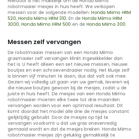
Hierdoor is het makkelijk om de Honda Miimo
robotmaaier mesjes in huis heeft. We verkopen
messen voor de volgende modellen:
Honda Miimo HRM
520
,
Honda Miimo HRM 310.
En de
Honda Miimo HRM
3000
,
Honda Miimo HRM 500
en de
Honda Miimo 300
.
Messen zelf vervangen
De robotmaaier messen van een Honda Miimo
grasmaaier zelf vervangen klinkt ingewikkelder dan
het is. U heeft alleen een set nieuwe messen, nieuwe
boutjes en een schroevendraaier nodig. Het klusje zelf
is binnen vijf minuten te doen, dus dat valt ook mee.
Gezien wij volledig uit gaan van uw gemak, leveren wij
die nieuwe boutjes gewoon bij de mesjes, zodat u de
juiste in huis heeft. De mesjes van een Honda Miimo
robotmaaier moeten elke twee tot drie maanden
vervangen worden voor een optimaal resultaat. Dit
komt doordat het model alle drie de mesjes constant
gelijktijdig gebruikt. Door de mesjes op tijd te
vervangen voorkomt u dat uw gras onevenredig
gemaaid wordt en dat de mesjes breken. Honda Miimo
robotmaaier mesjes zijn gelukkig gemakkelijk te