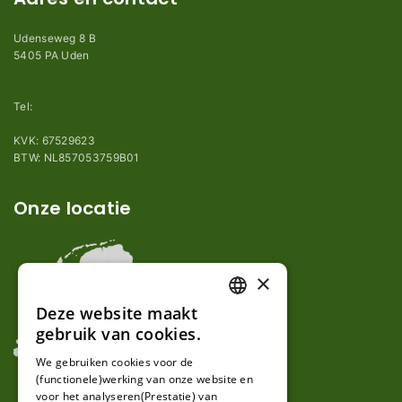
Udenseweg 8 B
5405 PA Uden
info@robotmaaier-mesjes.nl
Tel:
+31 (0)85 78 255 78
KVK: 67529623
BTW: NL857053759B01
Onze locatie
×
Deze website maakt
DUTCH
gebruik van cookies.
FRENCH
We gebruiken cookies voor de
(functionele)werking van onze website en
GERMAN
voor het analyseren(Prestatie) van