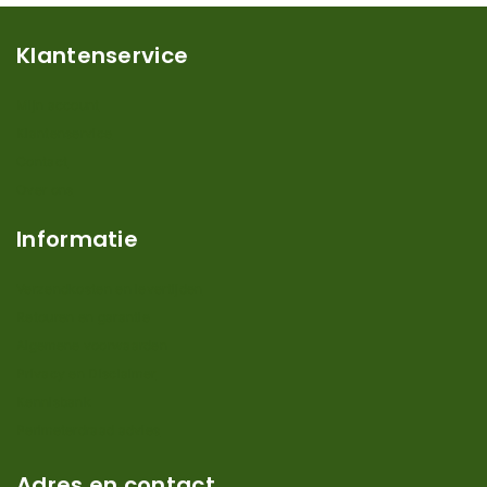
Klantenservice
Mijn account
Klantenservice
Contact
Over ons
Informatie
Verzendkosten en levertijden
Retouren en garantie
Algemene voorwaarden
Privacy en Disclaimer
Kennisbank
Perimeterdraad advies
Adres en contact