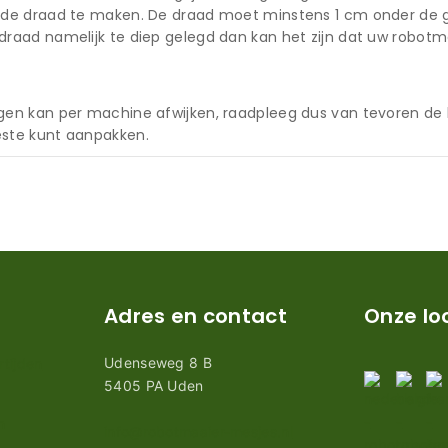
 de draad te maken. De draad moet minstens 1 cm onder de g
raad namelijk te diep gelegd dan kan het zijn dat uw robotm
gen kan per machine afwijken, raadpleeg dus van tevoren de
ste kunt aanpakken.
Adres en contact
Onze lo
Udenseweg 8 B
tijden
5405 PA Uden
n
info@robotmaaier-mesjes.nl