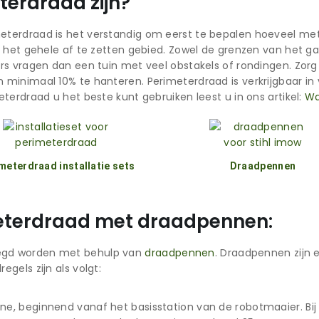
terdraad zijn?
erdraad is het verstandig om eerst te bepalen hoeveel meter
f het gehele af te zetten gebied. Zowel de grenzen van het ga
rs vragen dan een tuin met veel obstakels of rondingen. Zorg
minimaal 10% te hanteren. Perimeterdraad is verkrijgbaar in v
terdraad u het beste kunt gebruiken leest u in ons artikel:
Wa
meterdraad installatie sets
Draadpennen
meterdraad met draadpennen:
egd worden met behulp van
draadpennen
. Draadpennen zijn 
gels zijn als volgt:
e, beginnend vanaf het basisstation van de robotmaaier. Bi