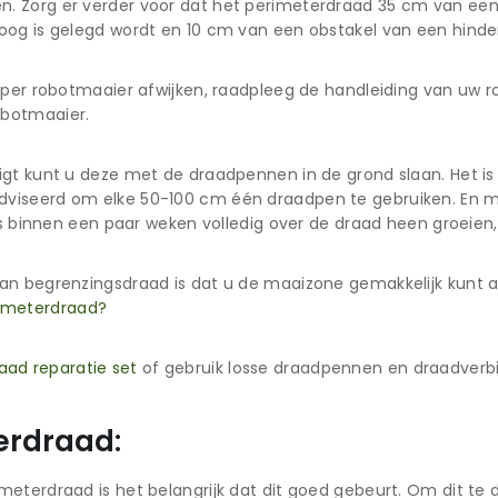
n. Zorg er verder voor dat het perimeterdraad 35 cm van een
oog is gelegd wordt en 10 cm van een obstakel van een hindern
n per robotmaaier afwijken, raadpleeg de handleiding van uw 
obotmaaier.
igt kunt u deze met de draadpennen in de grond slaan. Het is
dviseerd om elke 50-100 cm één draadpen te gebruiken. En m
ras binnen een paar weken volledig over de draad heen groeien
van begrenzingsdraad is dat u de maaizone gemakkelijk kunt 
rimeterdraad?
aad reparatie set
of gebruik losse draadpennen en draadverb
erdraad:
meterdraad is het belangrijk dat dit goed gebeurt. Om dit t