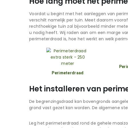
Hoe lang moet het perime
Voordat u begint met het aanleggen van perimet
verschilt namelijk per tuin. Meet daarom voora
rechthoekige tuin zal bijvoorbeeld minder mete
u nodig heeft. Wij raden aan om een marge van 
perimeterdraad is, hoe het werkt en welk perime
Peri
Perimeterdraad
Het installeren van peri
De begrenzingsdraad kan bovengronds aangel
grond vast gezet kan worden. De algemene stelre
Leg het perimeterdraad rond de gehele maaizon