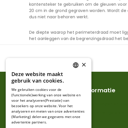
kantensteker te gebruiken om de gleuven voor
20 cm in de grond gegraven worden. Wordt de d
dus niet naar behoren werkt.
De diepte waarop het perimeterdraad moet lig
het aanleggen van de begrenzingsdraad het be
×
Deze website maakt
DUTCH
gebruik van cookies.
FRENCH
Klantenservice
Informatie
We gebruiken cookies voor de
(functionele)werking van onze website en
GERMAN
voor het analyseren(Prestatie) van
Mijn account
Verzendkosten en lever
bezoekers op onze website. Voor het
analyseren en meten van onze advertenties
Klantenservice
Retouren en garantie
(Marketing) delen we gegevens met onze
Contact
Algemene voorwaarde
advertentie partners.