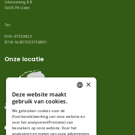
Udenseweg 8 B
5405 PA Uden
info@robotmaaier-mesjes.nl
Tel:
+31 (0)85 78 255 78
KVK: 67529623
BTW: NL857053759B01
Onze locatie
×
Deze website maakt
DUTCH
gebruik van cookies.
FRENCH
We gebruiken cookies voor de
(functionele)werking van onze website en
GERMAN
voor het analyseren(Prestatie) van
bezoekers op onze website. Voor het
analyseren en meten van onze advertenties