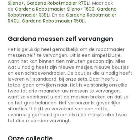
Sileno+
,
Gardena Robotmaaier R70Li
. Maar ook
de
Gardena Robotmaaier Sileno+ 1600
,
Gardena
Robotmaaier R38Li
. En de
Gardena Robotmaaier
R40Li
,
Gardena Robotmaaier R50Li
.
Gardena messen zelf vervangen
Het is gelukkig heel gemakkelijk om de robotmaaier
messen zelf te vervangen. Dit is een simpel klusje,
want het kan binnen tien minuten gedaan zijn. Alles
wat u nodig heeft zijn nieuwe mesjes, nieuwe boutjes
en een schroevendraaier. De boutjes die u nodig heeft
leveren wij standaard bij onze sets. Daar heeft u
totaal geen omkijken naar. Het is verstandig om elke
twee tot drie maanden uw messen te vervangen,
want zo voorkomt u dat de messen breken en dat ze
op het gras belanden. Het veroorzaakt gevaarlijke
situaties. U blijft zo verzekerd van een nette,
evenredig gemaaid gazon als u de mesjes elke twee
tot drie maanden vervangt.
Onze collectie