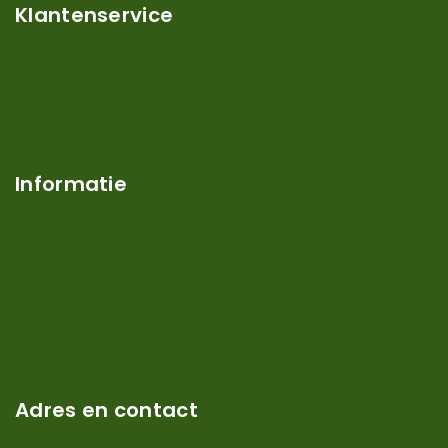
Klantenservice
Mijn account
Klantenservice
Contact
Over ons
Informatie
Verzendkosten en levertijden
Retouren en garantie
Algemene voorwaarden
Privacy en Disclaimer
Kennisbank
Perimeterdraad advies
Adres en contact