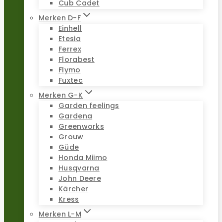
Cub Cadet
Merken D-F
Einhell
Etesia
Ferrex
Florabest
Flymo
Fuxtec
Merken G-K
Garden feelings
Gardena
Greenworks
Grouw
Güde
Honda Miimo
Husqvarna
John Deere
Kärcher
Kress
Merken L-M