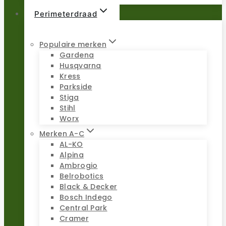
Perimeterdraad
Populaire merken
Gardena
Husqvarna
Kress
Parkside
Stiga
Stihl
Worx
Merken A-C
AL-KO
Alpina
Ambrogio
Belrobotics
Black & Decker
Bosch Indego
Central Park
Cramer