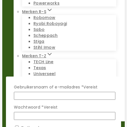
Powerworks
Merken R-S
Robomow
Ryobi Roboyagi
Sabo
Scheppach
Stiga
Stihl Imow
Merken T-Z
TECH Line
Texas
Universeel
Viking Imow
Wiper
Gebruikersnaam of e-mailadres
*
Vereist
WOLF-Garten
Worx Landroid
Yardforce
Wachtwoord
*
Vereist
Zoef Robot
Reparatie sets