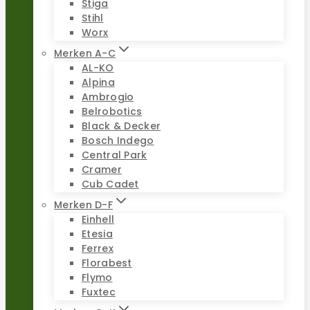
Stiga
Stihl
Worx
Merken A-C
AL-KO
Alpina
Ambrogio
Belrobotics
Black & Decker
Bosch Indego
Central Park
Cramer
Cub Cadet
Merken D-F
Einhell
Etesia
Ferrex
Florabest
Flymo
Fuxtec