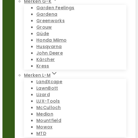
Merken G-K
Garden Feelings
Gardena
Greenworks
Grouw
Güde
Honda Miimo
Husqvarna
John Deere
Kärcher
Kress
Merken L-M
LandXcape
LawnBott
Lizard
LUX-Tools
McCulloch
Medion
Mountfield
Mowox
MTD