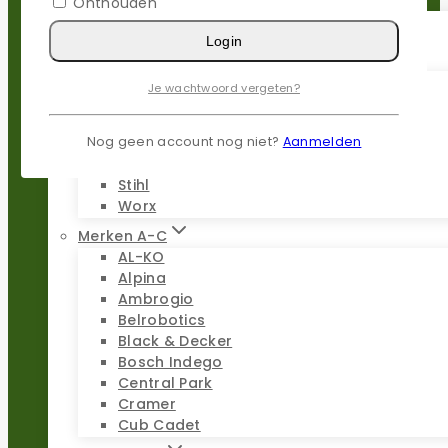
Onthouden
Login
Populaire merken
Gardena
Je wachtwoord vergeten?
Husqvarna
Kress
Nog geen account nog niet?
Aanmelden
Parkside
Stiga
Stihl
Worx
Merken A-C
AL-KO
Alpina
Ambrogio
Belrobotics
Black & Decker
Bosch Indego
Central Park
Cramer
Cub Cadet