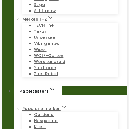
Stiga
Stihl imow
Merken T-Z
TECH line
Texas
Universeel
Viking imow
Wiper
WOLF-Garten
Worx Landroid
Yardforce
Zoef Robot
Kabeltesters
Populaire merken
Gardena
Husqvarna
Kress