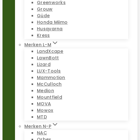
Greenworks
Grouw
Güde
Honda Miimo
Husqvarna
Kress
Merken L-M
LandXcape
LawnBott
Lizard
LUX-Tools
Mammotion
McCulloch
Medion
Mountfield
MOVA
Mowox
MTD
Merken N-P
NAC
Orbex