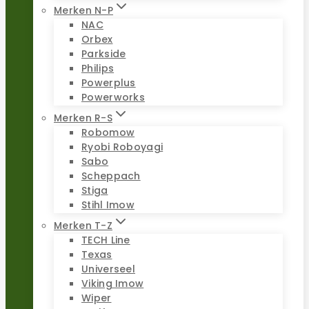
Merken N-P
NAC
Orbex
Parkside
Philips
Powerplus
Powerworks
Merken R-S
Robomow
Ryobi Roboyagi
Sabo
Scheppach
Stiga
Stihl Imow
Merken T-Z
TECH Line
Texas
Universeel
Viking Imow
Wiper