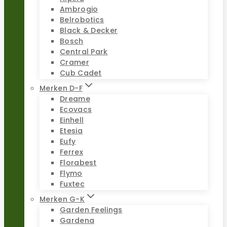
Ambrogio
Belrobotics
Black & Decker
Bosch
Central Park
Cramer
Cub Cadet
Merken D-F
Dreame
Ecovacs
Einhell
Etesia
Eufy
Ferrex
Florabest
Flymo
Fuxtec
Merken G-K
Garden Feelings
Gardena