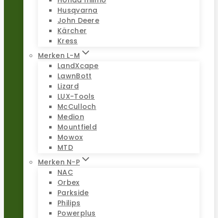
Honda miimo
Husqvarna
John Deere
Kärcher
Kress
Merken L-M
LandXcape
LawnBott
Lizard
LUX-Tools
McCulloch
Medion
Mountfield
Mowox
MTD
Merken N-P
NAC
Orbex
Parkside
Philips
Powerplus