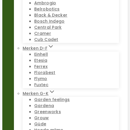
Ambrogio
Belrobotics
Black & Decker
Bosch Indego
Central Park
Cramer
Cub Cadet
Merken D-F
Einhell
Etesia
Ferrex
Florabest
Flymo
Fuxtec
Merken G-K
Garden feelings
Gardena
Greenworks
Grouw
Güde