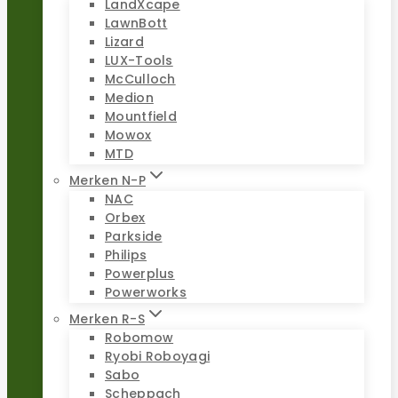
LandXcape
LawnBott
Lizard
LUX-Tools
McCulloch
Medion
Mountfield
Mowox
MTD
Merken N-P
NAC
Orbex
Parkside
Philips
Powerplus
Powerworks
Merken R-S
Robomow
Ryobi Roboyagi
Sabo
Scheppach