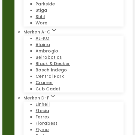
Parkside
Stiga
Stihl
Worx
Merken A-C
AL-KO
Alpina
Ambrogio
Belrobotics
Black & Decker
Bosch Indego
Central Park
Cramer
Cub Cadet
Merken D-F
Einhell
Etesia
Ferrex
Florabest
Flymo