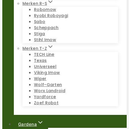
Merken R-S
Robomow
Ryobi Roboyagi
Sabo
Scheppach
Stiga
Stihl Imow
Merken T-Z
TECH Line
Texas
Universeel
Viking Imow
Wiper
Wolf-Garten
Worx Landroid
Yardforce
Zoef Robot
Gardena