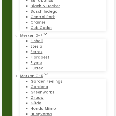
Belrobotics
Black & Decker
Bosch Indego
Central Park
Cramer
Cub Cadet
Merken D-F
Einhell
Etesia
Ferrex
Florabest
Flymo
Fuxtec
Merken G-K
Garden Feelings
Gardena
Greenworks
Grouw
Güde
Honda Miimo
Husqvarna