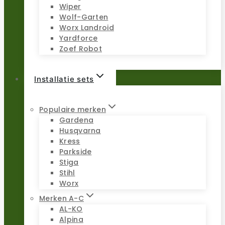
Wiper
Wolf-Garten
Worx Landroid
Yardforce
Zoef Robot
Installatie sets
Populaire merken
Gardena
Husqvarna
Kress
Parkside
Stiga
Stihl
Worx
Merken A-C
AL-KO
Alpina