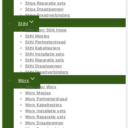
Stiga Reparatie sets
Stiga Draadpennen
Stiga Draadverbinders
Stihl
Alles voor Stihl Imow
Stihl Mesjes
Stihl Perimeterdraad
Stihl Kabeltesters
Stihl Installatie sets
Stihl Reparatie sets
Stihl Draadpennen
Stihl Draadverbinders
Worx
Alles voor Worx
Worx Mesjes
Worx Perimeterdraad
Worx Kabeltesters
Worx Installatie sets
Worx Reparatie sets
Worx Draadpennen