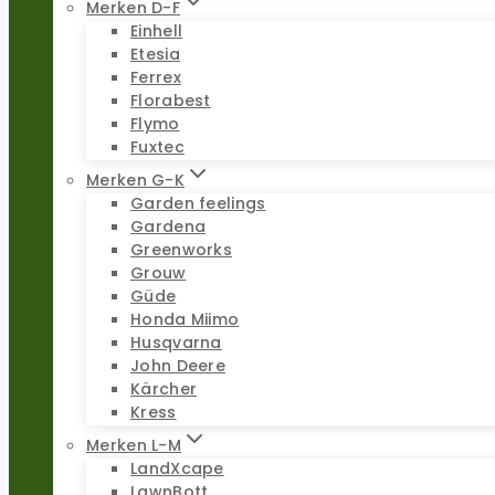
Merken D-F
Einhell
Etesia
Ferrex
Florabest
Flymo
Fuxtec
Merken G-K
Garden feelings
Gardena
Greenworks
Grouw
Güde
Honda Miimo
Husqvarna
John Deere
Kärcher
Kress
Merken L-M
LandXcape
LawnBott