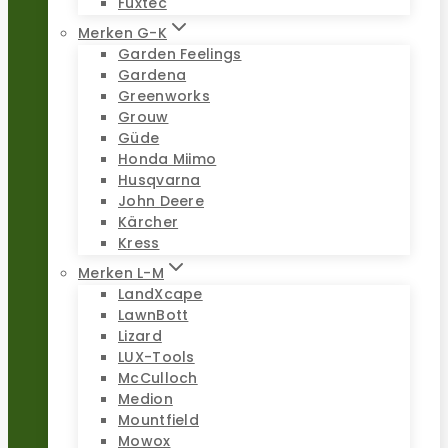
Fuxtec
Merken G-K
Garden Feelings
Gardena
Greenworks
Grouw
Güde
Honda Miimo
Husqvarna
John Deere
Kärcher
Kress
Merken L-M
LandXcape
LawnBott
Lizard
LUX-Tools
McCulloch
Medion
Mountfield
Mowox