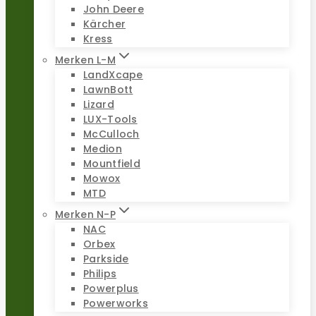
John Deere
Kärcher
Kress
Merken L-M
LandXcape
LawnBott
Lizard
LUX-Tools
McCulloch
Medion
Mountfield
Mowox
MTD
Merken N-P
NAC
Orbex
Parkside
Philips
Powerplus
Powerworks