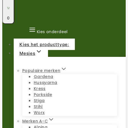
0
Kies onderdeel
Kies het producttype:
Mesjes
Populaire merken
Gardena
Husqvarna
Kress
Parkside
Stiga
Stihl
Worx
Merken A-C
Alpina