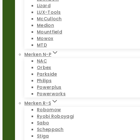
Lizard
LUX-Tools
McCulloch
Medion
Mountfield
Mowox
MTD
Merken N-P
NAC
Orbex
Parkside
Philips
Powerplus
Powerworks
Merken R-S
Robomow
Ryobi Roboyagi
Sabo
Scheppach
Stiga